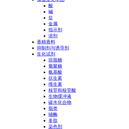
酸
碱
盐
金属
指示剂
溶剂
香精香料
抑制剂与诱导剂
生化试剂
琼脂糖
葡聚糖
氨基酸
抗生素
维生素
核苷和核苷酸
生物缓冲液
碳水化合物
脂类
辅酶
多肽
染色剂