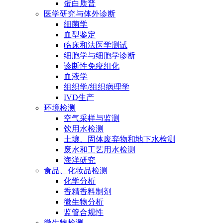
蛋白质普
医学研究与体外诊断
细菌学
血型鉴定
临床和法医学测试
细胞学与细胞学诊断
诊断性免疫组化
血液学
组织学/组织病理学
IVD生产
环境检测
空气采样与监测
饮用水检测
土壤、固体废弃物和地下水检测
废水和工艺用水检测
海洋研究
食品、化妆品检测
化学分析
香精香料制剂
微生物分析
监管合规性
微生物检测