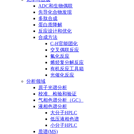
ADC和生物偶联
先导化合物发现
多肽合成
蛋白质降解
反应设计和优化
合成方法
C-H官能团化
交叉偶联反应
氟化反应
烯烃复分解反应
有机反应工具箱
光催化反应
分析领域
原子光谱分析
校准、检验和验证
气相色谱分析（GC）
液相色谱分析
大分子HPLC
低压液相色谱
小分子HPLC
质谱(MS)