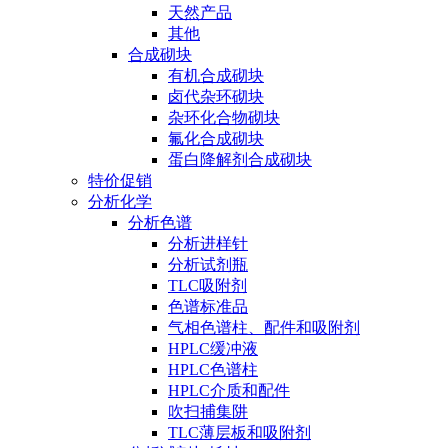
天然产品
其他
合成砌块
有机合成砌块
卤代杂环砌块
杂环化合物砌块
氟化合成砌块
蛋白降解剂合成砌块
特价促销
分析化学
分析色谱
分析进样针
分析试剂瓶
TLC吸附剂
色谱标准品
气相色谱柱、配件和吸附剂
HPLC缓冲液
HPLC色谱柱
HPLC介质和配件
吹扫捕集阱
TLC薄层板和吸附剂