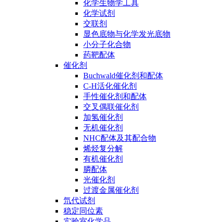
化学生物学工具
化学试剂
交联剂
显色底物与化学发光底物
小分子化合物
药靶配体
催化剂
Buchwald催化剂和配体
C-H活化催化剂
手性催化剂和配体
交叉偶联催化剂
加氢催化剂
无机催化剂
NHC配体及其配合物
烯烃复分解
有机催化剂
膦配体
光催化剂
过渡金属催化剂
氘代试剂
稳定同位素
实验室化学品