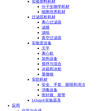
实验塑料耗材
分子生物学耗材
细胞培养耗材
过滤层析耗材
离心过滤器
滤膜
滤纸
真空过滤器
实验室设备
天平
离心机
加热设备
搅拌与混合
冰箱和冰柜
显微镜
安防耗材
安全、手套、眼睛和清洁
消毒设备
密封膜、胶带
I-Quip®️实验器具
应用
化学与合成