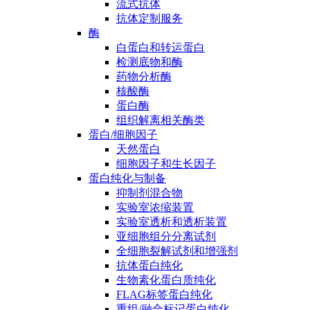
流式抗体
抗体定制服务
酶
白蛋白和转运蛋白
检测底物和酶
药物分析酶
核酸酶
蛋白酶
组织解离相关酶类
蛋白/细胞因子
天然蛋白
细胞因子和生长因子
蛋白纯化与制备
抑制剂混合物
实验室浓缩装置
实验室透析和透析装置
亚细胞组分分离试剂
全细胞裂解试剂和增强剂
抗体蛋白纯化
生物素化蛋白质纯化
FLAG标签蛋白纯化
重组/融合标记蛋白纯化