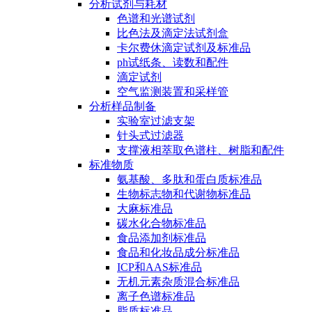
分析试剂与耗材
色谱和光谱试剂
比色法及滴定法试剂盒
卡尔费休滴定试剂及标准品
ph试纸条、读数和配件
滴定试剂
空气监测装置和采样管
分析样品制备
实验室过滤支架
针头式过滤器
支撑液相萃取色谱柱、树脂和配件
标准物质
氨基酸、多肽和蛋白质标准品
生物标志物和代谢物标准品
大麻标准品
碳水化合物标准品
食品添加剂标准品
食品和化妆品成分标准品
ICP和AAS标准品
无机元素杂质混合标准品
离子色谱标准品
脂质标准品