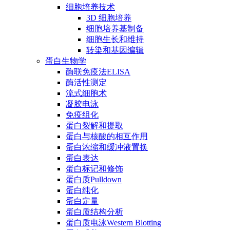
细胞培养技术
3D 细胞培养
细胞培养基制备
细胞生长和维持
转染和基因编辑
蛋白生物学
酶联免疫法ELISA
酶活性测定
流式细胞术
凝胶电泳
免疫组化
蛋白裂解和提取
蛋白与核酸的相互作用
蛋白浓缩和缓冲液置换
蛋白表达
蛋白标记和修饰
蛋白质Pulldown
蛋白纯化
蛋白定量
蛋白质结构分析
蛋白质电泳Western Blotting