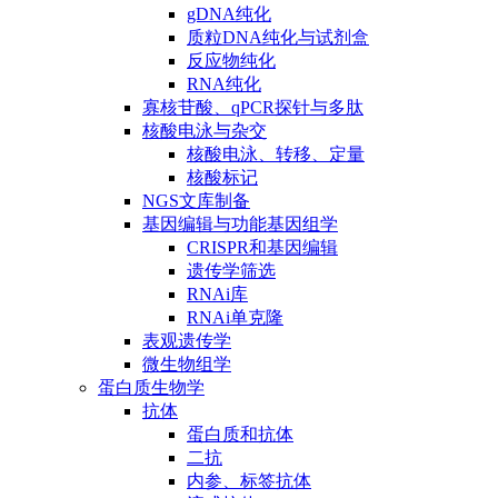
gDNA纯化
质粒DNA纯化与试剂盒
反应物纯化
RNA纯化
寡核苷酸、qPCR探针与多肽
核酸电泳与杂交
核酸电泳、转移、定量
核酸标记
NGS文库制备
基因编辑与功能基因组学
CRISPR和基因编辑
遗传学筛选
RNAi库
RNAi单克隆
表观遗传学
微生物组学
蛋白质生物学
抗体
蛋白质和抗体
二抗
内参、标签抗体