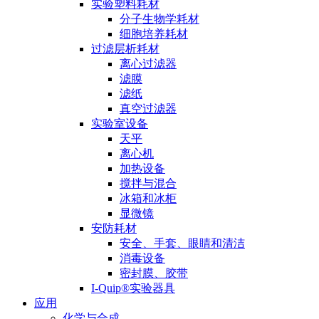
实验塑料耗材
分子生物学耗材
细胞培养耗材
过滤层析耗材
离心过滤器
滤膜
滤纸
真空过滤器
实验室设备
天平
离心机
加热设备
搅拌与混合
冰箱和冰柜
显微镜
安防耗材
安全、手套、眼睛和清洁
消毒设备
密封膜、胶带
I-Quip®️实验器具
应用
化学与合成