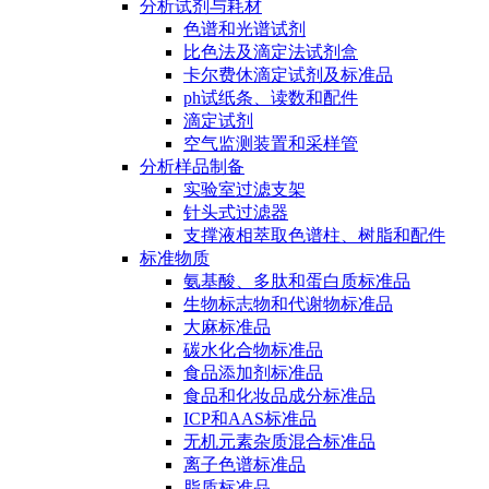
分析试剂与耗材
色谱和光谱试剂
比色法及滴定法试剂盒
卡尔费休滴定试剂及标准品
ph试纸条、读数和配件
滴定试剂
空气监测装置和采样管
分析样品制备
实验室过滤支架
针头式过滤器
支撑液相萃取色谱柱、树脂和配件
标准物质
氨基酸、多肽和蛋白质标准品
生物标志物和代谢物标准品
大麻标准品
碳水化合物标准品
食品添加剂标准品
食品和化妆品成分标准品
ICP和AAS标准品
无机元素杂质混合标准品
离子色谱标准品
脂质标准品