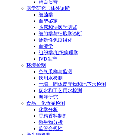
蛋白质普
医学研究与体外诊断
细菌学
血型鉴定
临床和法医学测试
细胞学与细胞学诊断
诊断性免疫组化
血液学
组织学/组织病理学
IVD生产
环境检测
空气采样与监测
饮用水检测
土壤、固体废弃物和地下水检测
废水和工艺用水检测
海洋研究
食品、化妆品检测
化学分析
香精香料制剂
微生物分析
监管合规性
微生物检测