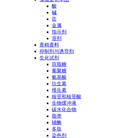
酸
碱
盐
金属
指示剂
溶剂
香精香料
抑制剂与诱导剂
生化试剂
琼脂糖
葡聚糖
氨基酸
抗生素
维生素
核苷和核苷酸
生物缓冲液
碳水化合物
脂类
辅酶
多肽
染色剂