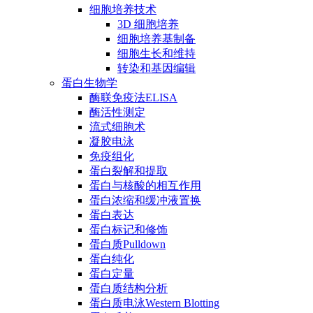
细胞培养技术
3D 细胞培养
细胞培养基制备
细胞生长和维持
转染和基因编辑
蛋白生物学
酶联免疫法ELISA
酶活性测定
流式细胞术
凝胶电泳
免疫组化
蛋白裂解和提取
蛋白与核酸的相互作用
蛋白浓缩和缓冲液置换
蛋白表达
蛋白标记和修饰
蛋白质Pulldown
蛋白纯化
蛋白定量
蛋白质结构分析
蛋白质电泳Western Blotting