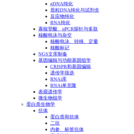
gDNA纯化
质粒DNA纯化与试剂盒
反应物纯化
RNA纯化
寡核苷酸、qPCR探针与多肽
核酸电泳与杂交
核酸电泳、转移、定量
核酸标记
NGS文库制备
基因编辑与功能基因组学
CRISPR和基因编辑
遗传学筛选
RNAi库
RNAi单克隆
表观遗传学
微生物组学
蛋白质生物学
抗体
蛋白质和抗体
二抗
内参、标签抗体