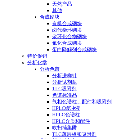
天然产品
其他
合成砌块
有机合成砌块
卤代杂环砌块
杂环化合物砌块
氟化合成砌块
蛋白降解剂合成砌块
特价促销
分析化学
分析色谱
分析进样针
分析试剂瓶
TLC吸附剂
色谱标准品
气相色谱柱、配件和吸附剂
HPLC缓冲液
HPLC色谱柱
HPLC介质和配件
吹扫捕集阱
TLC薄层板和吸附剂