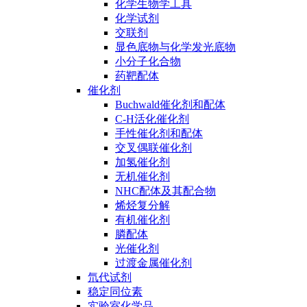
化学生物学工具
化学试剂
交联剂
显色底物与化学发光底物
小分子化合物
药靶配体
催化剂
Buchwald催化剂和配体
C-H活化催化剂
手性催化剂和配体
交叉偶联催化剂
加氢催化剂
无机催化剂
NHC配体及其配合物
烯烃复分解
有机催化剂
膦配体
光催化剂
过渡金属催化剂
氘代试剂
稳定同位素
实验室化学品