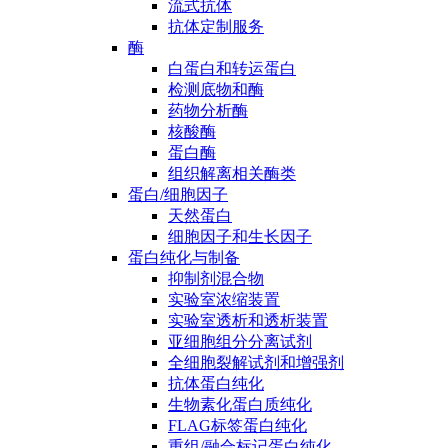
流式抗体
抗体定制服务
酶
白蛋白和转运蛋白
检测底物和酶
药物分析酶
核酸酶
蛋白酶
组织解离相关酶类
蛋白/细胞因子
天然蛋白
细胞因子和生长因子
蛋白纯化与制备
抑制剂混合物
实验室浓缩装置
实验室透析和透析装置
亚细胞组分分离试剂
全细胞裂解试剂和增强剂
抗体蛋白纯化
生物素化蛋白质纯化
FLAG标签蛋白纯化
重组/融合标记蛋白纯化