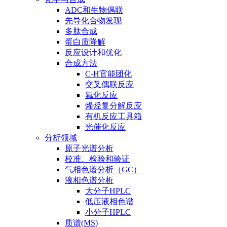
ADC和生物偶联
先导化合物发现
多肽合成
蛋白质降解
反应设计和优化
合成方法
C-H官能团化
交叉偶联反应
氟化反应
烯烃复分解反应
有机反应工具箱
光催化反应
分析领域
原子光谱分析
校准、检验和验证
气相色谱分析（GC）
液相色谱分析
大分子HPLC
低压液相色谱
小分子HPLC
质谱(MS)