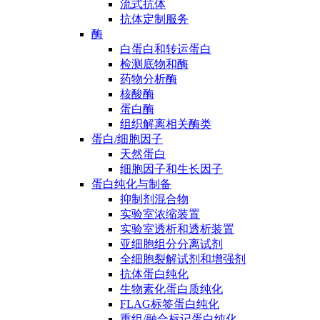
流式抗体
抗体定制服务
酶
白蛋白和转运蛋白
检测底物和酶
药物分析酶
核酸酶
蛋白酶
组织解离相关酶类
蛋白/细胞因子
天然蛋白
细胞因子和生长因子
蛋白纯化与制备
抑制剂混合物
实验室浓缩装置
实验室透析和透析装置
亚细胞组分分离试剂
全细胞裂解试剂和增强剂
抗体蛋白纯化
生物素化蛋白质纯化
FLAG标签蛋白纯化
重组/融合标记蛋白纯化