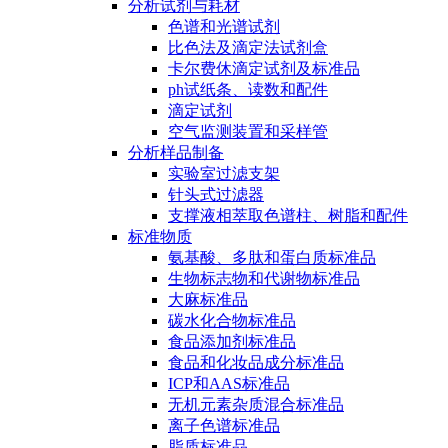
分析试剂与耗材
色谱和光谱试剂
比色法及滴定法试剂盒
卡尔费休滴定试剂及标准品
ph试纸条、读数和配件
滴定试剂
空气监测装置和采样管
分析样品制备
实验室过滤支架
针头式过滤器
支撑液相萃取色谱柱、树脂和配件
标准物质
氨基酸、多肽和蛋白质标准品
生物标志物和代谢物标准品
大麻标准品
碳水化合物标准品
食品添加剂标准品
食品和化妆品成分标准品
ICP和AAS标准品
无机元素杂质混合标准品
离子色谱标准品
脂质标准品