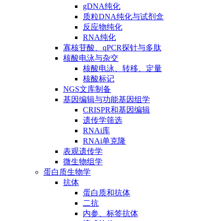
gDNA纯化
质粒DNA纯化与试剂盒
反应物纯化
RNA纯化
寡核苷酸、qPCR探针与多肽
核酸电泳与杂交
核酸电泳、转移、定量
核酸标记
NGS文库制备
基因编辑与功能基因组学
CRISPR和基因编辑
遗传学筛选
RNAi库
RNAi单克隆
表观遗传学
微生物组学
蛋白质生物学
抗体
蛋白质和抗体
二抗
内参、标签抗体