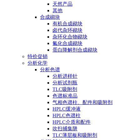
天然产品
其他
合成砌块
有机合成砌块
卤代杂环砌块
杂环化合物砌块
氟化合成砌块
蛋白降解剂合成砌块
特价促销
分析化学
分析色谱
分析进样针
分析试剂瓶
TLC吸附剂
色谱标准品
气相色谱柱、配件和吸附剂
HPLC缓冲液
HPLC色谱柱
HPLC介质和配件
吹扫捕集阱
TLC薄层板和吸附剂