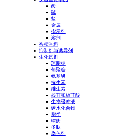
酸
碱
盐
金属
指示剂
溶剂
香精香料
抑制剂与诱导剂
生化试剂
琼脂糖
葡聚糖
氨基酸
抗生素
维生素
核苷和核苷酸
生物缓冲液
碳水化合物
脂类
辅酶
多肽
染色剂