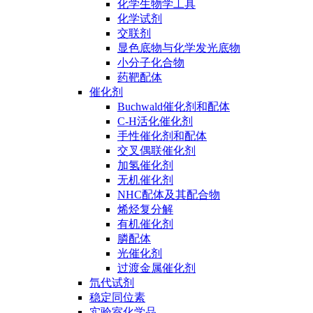
化学生物学工具
化学试剂
交联剂
显色底物与化学发光底物
小分子化合物
药靶配体
催化剂
Buchwald催化剂和配体
C-H活化催化剂
手性催化剂和配体
交叉偶联催化剂
加氢催化剂
无机催化剂
NHC配体及其配合物
烯烃复分解
有机催化剂
膦配体
光催化剂
过渡金属催化剂
氘代试剂
稳定同位素
实验室化学品