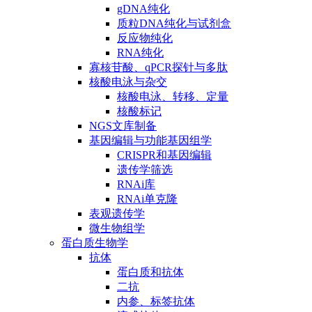
gDNA纯化
质粒DNA纯化与试剂盒
反应物纯化
RNA纯化
寡核苷酸、qPCR探针与多肽
核酸电泳与杂交
核酸电泳、转移、定量
核酸标记
NGS文库制备
基因编辑与功能基因组学
CRISPR和基因编辑
遗传学筛选
RNAi库
RNAi单克隆
表观遗传学
微生物组学
蛋白质生物学
抗体
蛋白质和抗体
二抗
内参、标签抗体