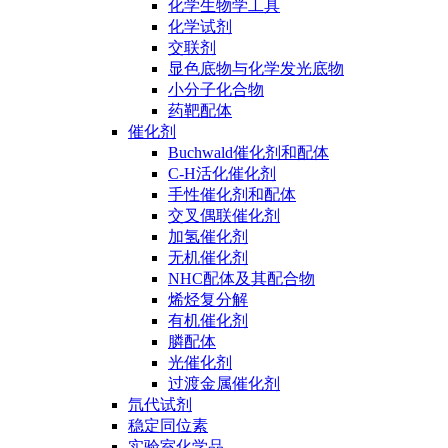
化学生物学工具
化学试剂
交联剂
显色底物与化学发光底物
小分子化合物
药靶配体
催化剂
Buchwald催化剂和配体
C-H活化催化剂
手性催化剂和配体
交叉偶联催化剂
加氢催化剂
无机催化剂
NHC配体及其配合物
烯烃复分解
有机催化剂
膦配体
光催化剂
过渡金属催化剂
氘代试剂
稳定同位素
实验室化学品