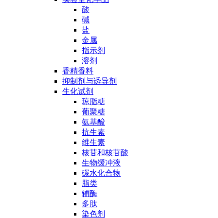
酸
碱
盐
金属
指示剂
溶剂
香精香料
抑制剂与诱导剂
生化试剂
琼脂糖
葡聚糖
氨基酸
抗生素
维生素
核苷和核苷酸
生物缓冲液
碳水化合物
脂类
辅酶
多肽
染色剂