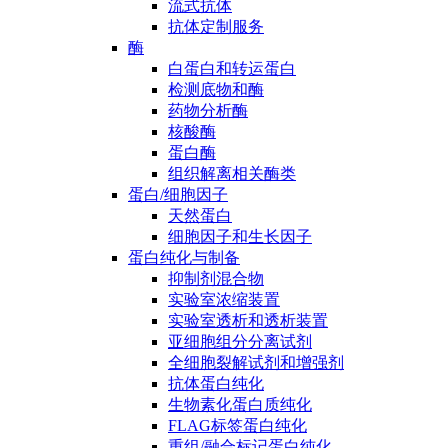
流式抗体
抗体定制服务
酶
白蛋白和转运蛋白
检测底物和酶
药物分析酶
核酸酶
蛋白酶
组织解离相关酶类
蛋白/细胞因子
天然蛋白
细胞因子和生长因子
蛋白纯化与制备
抑制剂混合物
实验室浓缩装置
实验室透析和透析装置
亚细胞组分分离试剂
全细胞裂解试剂和增强剂
抗体蛋白纯化
生物素化蛋白质纯化
FLAG标签蛋白纯化
重组/融合标记蛋白纯化