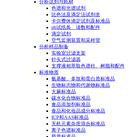
分析试剂与耗材
色谱和光谱试剂
比色法及滴定法试剂盒
卡尔费休滴定试剂及标准品
ph试纸条、读数和配件
滴定试剂
空气监测装置和采样管
分析样品制备
实验室过滤支架
针头式过滤器
支撑液相萃取色谱柱、树脂和配件
标准物质
氨基酸、多肽和蛋白质标准品
生物标志物和代谢物标准品
大麻标准品
碳水化合物标准品
食品添加剂标准品
食品和化妆品成分标准品
ICP和AAS标准品
无机元素杂质混合标准品
离子色谱标准品
脂质标准品