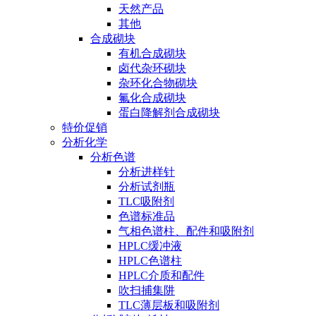
天然产品
其他
合成砌块
有机合成砌块
卤代杂环砌块
杂环化合物砌块
氟化合成砌块
蛋白降解剂合成砌块
特价促销
分析化学
分析色谱
分析进样针
分析试剂瓶
TLC吸附剂
色谱标准品
气相色谱柱、配件和吸附剂
HPLC缓冲液
HPLC色谱柱
HPLC介质和配件
吹扫捕集阱
TLC薄层板和吸附剂