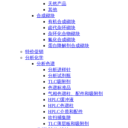
天然产品
其他
合成砌块
有机合成砌块
卤代杂环砌块
杂环化合物砌块
氟化合成砌块
蛋白降解剂合成砌块
特价促销
分析化学
分析色谱
分析进样针
分析试剂瓶
TLC吸附剂
色谱标准品
气相色谱柱、配件和吸附剂
HPLC缓冲液
HPLC色谱柱
HPLC介质和配件
吹扫捕集阱
TLC薄层板和吸附剂