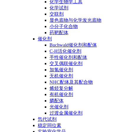
化学生物学工具
化学试剂
交联剂
显色底物与化学发光底物
小分子化合物
药靶配体
催化剂
Buchwald催化剂和配体
C-H活化催化剂
手性催化剂和配体
交叉偶联催化剂
加氢催化剂
无机催化剂
NHC配体及其配合物
烯烃复分解
有机催化剂
膦配体
光催化剂
过渡金属催化剂
氘代试剂
稳定同位素
实验室化学品