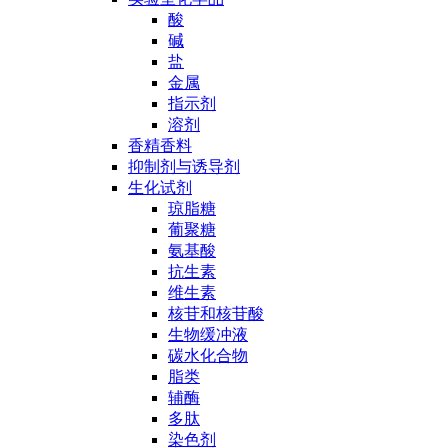
酸
碱
盐
金属
指示剂
溶剂
香精香料
抑制剂与诱导剂
生化试剂
琼脂糖
葡聚糖
氨基酸
抗生素
维生素
核苷和核苷酸
生物缓冲液
碳水化合物
脂类
辅酶
多肽
染色剂