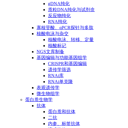
gDNA纯化
质粒DNA纯化与试剂盒
反应物纯化
RNA纯化
寡核苷酸、qPCR探针与多肽
核酸电泳与杂交
核酸电泳、转移、定量
核酸标记
NGS文库制备
基因编辑与功能基因组学
CRISPR和基因编辑
遗传学筛选
RNAi库
RNAi单克隆
表观遗传学
微生物组学
蛋白质生物学
抗体
蛋白质和抗体
二抗
内参、标签抗体