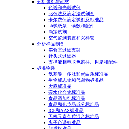
分析试剂与耗材
色谱和光谱试剂
比色法及滴定法试剂盒
卡尔费休滴定试剂及标准品
ph试纸条、读数和配件
滴定试剂
空气监测装置和采样管
分析样品制备
实验室过滤支架
针头式过滤器
支撑液相萃取色谱柱、树脂和配件
标准物质
氨基酸、多肽和蛋白质标准品
生物标志物和代谢物标准品
大麻标准品
碳水化合物标准品
食品添加剂标准品
食品和化妆品成分标准品
ICP和AAS标准品
无机元素杂质混合标准品
离子色谱标准品
脂质标准品