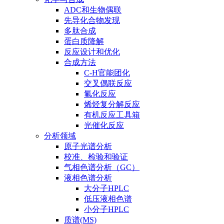
ADC和生物偶联
先导化合物发现
多肽合成
蛋白质降解
反应设计和优化
合成方法
C-H官能团化
交叉偶联反应
氟化反应
烯烃复分解反应
有机反应工具箱
光催化反应
分析领域
原子光谱分析
校准、检验和验证
气相色谱分析（GC）
液相色谱分析
大分子HPLC
低压液相色谱
小分子HPLC
质谱(MS)