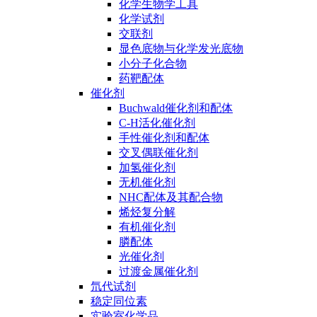
化学生物学工具
化学试剂
交联剂
显色底物与化学发光底物
小分子化合物
药靶配体
催化剂
Buchwald催化剂和配体
C-H活化催化剂
手性催化剂和配体
交叉偶联催化剂
加氢催化剂
无机催化剂
NHC配体及其配合物
烯烃复分解
有机催化剂
膦配体
光催化剂
过渡金属催化剂
氘代试剂
稳定同位素
实验室化学品