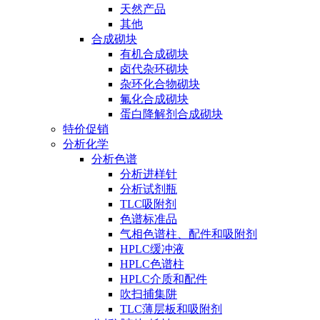
天然产品
其他
合成砌块
有机合成砌块
卤代杂环砌块
杂环化合物砌块
氟化合成砌块
蛋白降解剂合成砌块
特价促销
分析化学
分析色谱
分析进样针
分析试剂瓶
TLC吸附剂
色谱标准品
气相色谱柱、配件和吸附剂
HPLC缓冲液
HPLC色谱柱
HPLC介质和配件
吹扫捕集阱
TLC薄层板和吸附剂