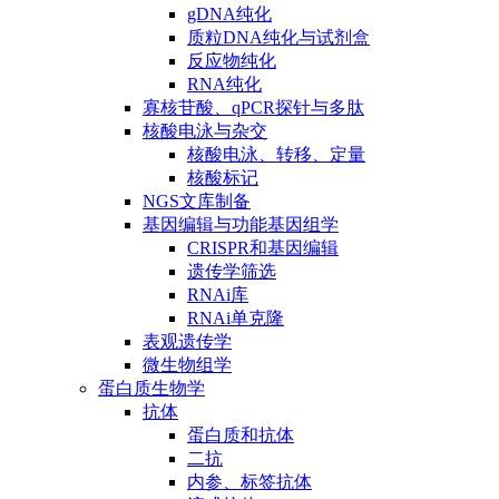
gDNA纯化
质粒DNA纯化与试剂盒
反应物纯化
RNA纯化
寡核苷酸、qPCR探针与多肽
核酸电泳与杂交
核酸电泳、转移、定量
核酸标记
NGS文库制备
基因编辑与功能基因组学
CRISPR和基因编辑
遗传学筛选
RNAi库
RNAi单克隆
表观遗传学
微生物组学
蛋白质生物学
抗体
蛋白质和抗体
二抗
内参、标签抗体