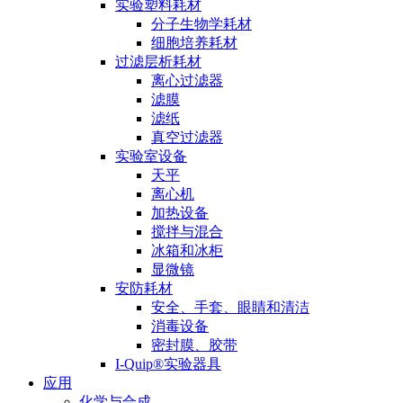
实验塑料耗材
分子生物学耗材
细胞培养耗材
过滤层析耗材
离心过滤器
滤膜
滤纸
真空过滤器
实验室设备
天平
离心机
加热设备
搅拌与混合
冰箱和冰柜
显微镜
安防耗材
安全、手套、眼睛和清洁
消毒设备
密封膜、胶带
I-Quip®️实验器具
应用
化学与合成