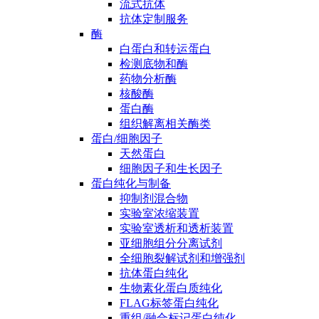
流式抗体
抗体定制服务
酶
白蛋白和转运蛋白
检测底物和酶
药物分析酶
核酸酶
蛋白酶
组织解离相关酶类
蛋白/细胞因子
天然蛋白
细胞因子和生长因子
蛋白纯化与制备
抑制剂混合物
实验室浓缩装置
实验室透析和透析装置
亚细胞组分分离试剂
全细胞裂解试剂和增强剂
抗体蛋白纯化
生物素化蛋白质纯化
FLAG标签蛋白纯化
重组/融合标记蛋白纯化