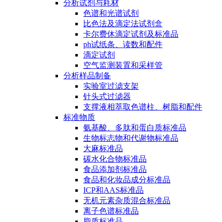
分析试剂与耗材
色谱和光谱试剂
比色法及滴定法试剂盒
卡尔费休滴定试剂及标准品
ph试纸条、读数和配件
滴定试剂
空气监测装置和采样管
分析样品制备
实验室过滤支架
针头式过滤器
支撑液相萃取色谱柱、树脂和配件
标准物质
氨基酸、多肽和蛋白质标准品
生物标志物和代谢物标准品
大麻标准品
碳水化合物标准品
食品添加剂标准品
食品和化妆品成分标准品
ICP和AAS标准品
无机元素杂质混合标准品
离子色谱标准品
脂质标准品