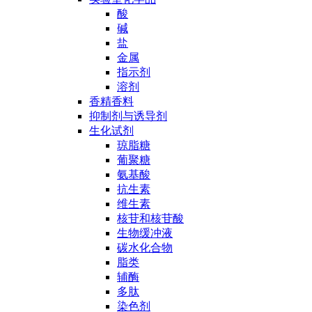
酸
碱
盐
金属
指示剂
溶剂
香精香料
抑制剂与诱导剂
生化试剂
琼脂糖
葡聚糖
氨基酸
抗生素
维生素
核苷和核苷酸
生物缓冲液
碳水化合物
脂类
辅酶
多肽
染色剂