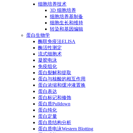
细胞培养技术
3D 细胞培养
细胞培养基制备
细胞生长和维持
转染和基因编辑
蛋白生物学
酶联免疫法ELISA
酶活性测定
流式细胞术
凝胶电泳
免疫组化
蛋白裂解和提取
蛋白与核酸的相互作用
蛋白浓缩和缓冲液置换
蛋白表达
蛋白标记和修饰
蛋白质Pulldown
蛋白纯化
蛋白定量
蛋白质结构分析
蛋白质电泳Western Blotting