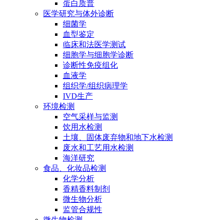
蛋白质普
医学研究与体外诊断
细菌学
血型鉴定
临床和法医学测试
细胞学与细胞学诊断
诊断性免疫组化
血液学
组织学/组织病理学
IVD生产
环境检测
空气采样与监测
饮用水检测
土壤、固体废弃物和地下水检测
废水和工艺用水检测
海洋研究
食品、化妆品检测
化学分析
香精香料制剂
微生物分析
监管合规性
微生物检测