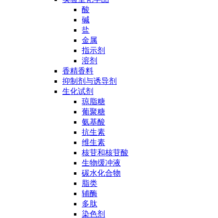
酸
碱
盐
金属
指示剂
溶剂
香精香料
抑制剂与诱导剂
生化试剂
琼脂糖
葡聚糖
氨基酸
抗生素
维生素
核苷和核苷酸
生物缓冲液
碳水化合物
脂类
辅酶
多肽
染色剂