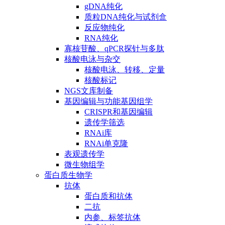
gDNA纯化
质粒DNA纯化与试剂盒
反应物纯化
RNA纯化
寡核苷酸、qPCR探针与多肽
核酸电泳与杂交
核酸电泳、转移、定量
核酸标记
NGS文库制备
基因编辑与功能基因组学
CRISPR和基因编辑
遗传学筛选
RNAi库
RNAi单克隆
表观遗传学
微生物组学
蛋白质生物学
抗体
蛋白质和抗体
二抗
内参、标签抗体