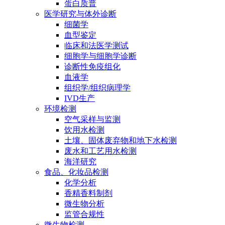
蛋白质普
医学研究与体外诊断
细菌学
血型鉴定
临床和法医学测试
细胞学与细胞学诊断
诊断性免疫组化
血液学
组织学/组织病理学
IVD生产
环境检测
空气采样与监测
饮用水检测
土壤、固体废弃物和地下水检测
废水和工艺用水检测
海洋研究
食品、化妆品检测
化学分析
香精香料制剂
微生物分析
监管合规性
微生物检测