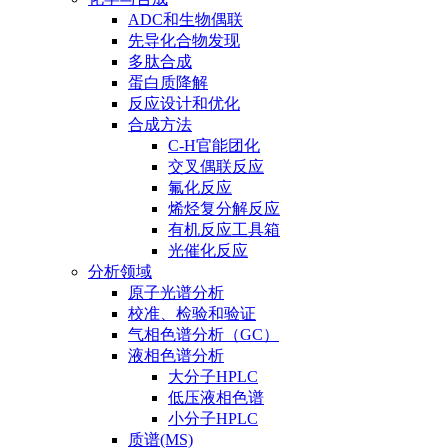
ADC和生物偶联
先导化合物发现
多肽合成
蛋白质降解
反应设计和优化
合成方法
C-H官能团化
交叉偶联反应
氟化反应
烯烃复分解反应
有机反应工具箱
光催化反应
分析领域
原子光谱分析
校准、检验和验证
气相色谱分析（GC）
液相色谱分析
大分子HPLC
低压液相色谱
小分子HPLC
质谱(MS)