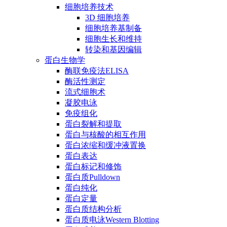
细胞培养技术
3D 细胞培养
细胞培养基制备
细胞生长和维持
转染和基因编辑
蛋白生物学
酶联免疫法ELISA
酶活性测定
流式细胞术
凝胶电泳
免疫组化
蛋白裂解和提取
蛋白与核酸的相互作用
蛋白浓缩和缓冲液置换
蛋白表达
蛋白标记和修饰
蛋白质Pulldown
蛋白纯化
蛋白定量
蛋白质结构分析
蛋白质电泳Western Blotting