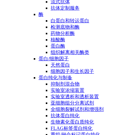
流式抗体
抗体定制服务
酶
白蛋白和转运蛋白
检测底物和酶
药物分析酶
核酸酶
蛋白酶
组织解离相关酶类
蛋白/细胞因子
天然蛋白
细胞因子和生长因子
蛋白纯化与制备
抑制剂混合物
实验室浓缩装置
实验室透析和透析装置
亚细胞组分分离试剂
全细胞裂解试剂和增强剂
抗体蛋白纯化
生物素化蛋白质纯化
FLAG标签蛋白纯化
重组/融合标记蛋白纯化