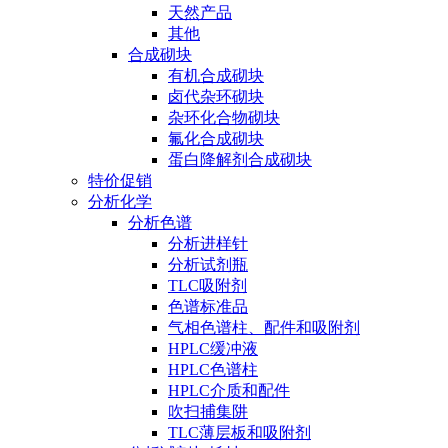
天然产品
其他
合成砌块
有机合成砌块
卤代杂环砌块
杂环化合物砌块
氟化合成砌块
蛋白降解剂合成砌块
特价促销
分析化学
分析色谱
分析进样针
分析试剂瓶
TLC吸附剂
色谱标准品
气相色谱柱、配件和吸附剂
HPLC缓冲液
HPLC色谱柱
HPLC介质和配件
吹扫捕集阱
TLC薄层板和吸附剂