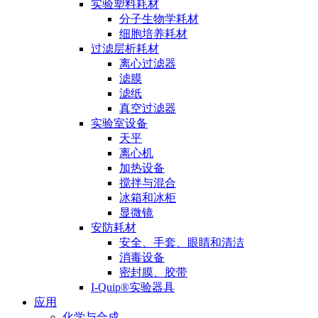
实验塑料耗材
分子生物学耗材
细胞培养耗材
过滤层析耗材
离心过滤器
滤膜
滤纸
真空过滤器
实验室设备
天平
离心机
加热设备
搅拌与混合
冰箱和冰柜
显微镜
安防耗材
安全、手套、眼睛和清洁
消毒设备
密封膜、胶带
I-Quip®️实验器具
应用
化学与合成