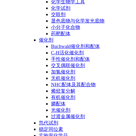
化学生物学工具
化学试剂
交联剂
显色底物与化学发光底物
小分子化合物
药靶配体
催化剂
Buchwald催化剂和配体
C-H活化催化剂
手性催化剂和配体
交叉偶联催化剂
加氢催化剂
无机催化剂
NHC配体及其配合物
烯烃复分解
有机催化剂
膦配体
光催化剂
过渡金属催化剂
氘代试剂
稳定同位素
实验室化学品