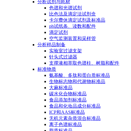
分析试剂与耗材
色谱和光谱试剂
比色法及滴定法试剂盒
卡尔费休滴定试剂及标准品
ph试纸条、读数和配件
滴定试剂
空气监测装置和采样管
分析样品制备
实验室过滤支架
针头式过滤器
支撑液相萃取色谱柱、树脂和配件
标准物质
氨基酸、多肽和蛋白质标准品
生物标志物和代谢物标准品
大麻标准品
碳水化合物标准品
食品添加剂标准品
食品和化妆品成分标准品
ICP和AAS标准品
无机元素杂质混合标准品
离子色谱标准品
脂质标准品