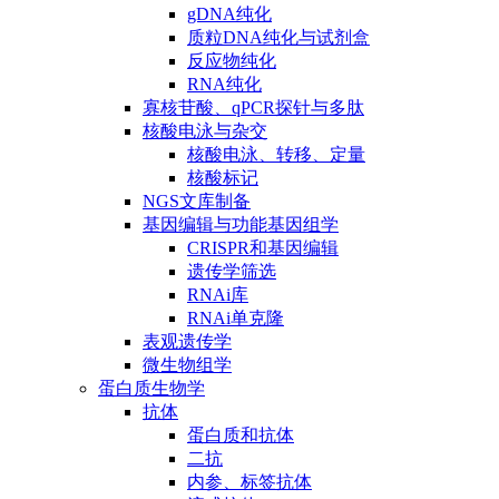
gDNA纯化
质粒DNA纯化与试剂盒
反应物纯化
RNA纯化
寡核苷酸、qPCR探针与多肽
核酸电泳与杂交
核酸电泳、转移、定量
核酸标记
NGS文库制备
基因编辑与功能基因组学
CRISPR和基因编辑
遗传学筛选
RNAi库
RNAi单克隆
表观遗传学
微生物组学
蛋白质生物学
抗体
蛋白质和抗体
二抗
内参、标签抗体