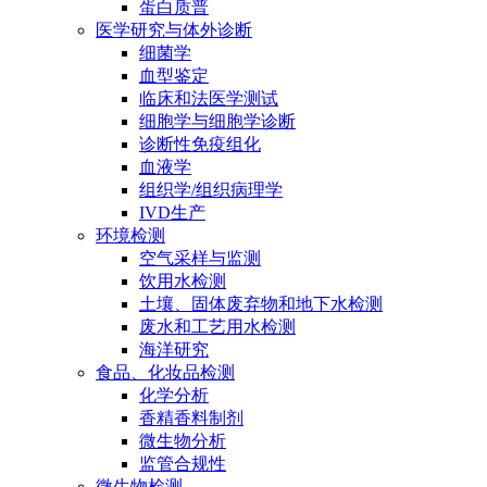
蛋白质普
医学研究与体外诊断
细菌学
血型鉴定
临床和法医学测试
细胞学与细胞学诊断
诊断性免疫组化
血液学
组织学/组织病理学
IVD生产
环境检测
空气采样与监测
饮用水检测
土壤、固体废弃物和地下水检测
废水和工艺用水检测
海洋研究
食品、化妆品检测
化学分析
香精香料制剂
微生物分析
监管合规性
微生物检测