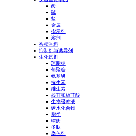
酸
碱
盐
金属
指示剂
溶剂
香精香料
抑制剂与诱导剂
生化试剂
琼脂糖
葡聚糖
氨基酸
抗生素
维生素
核苷和核苷酸
生物缓冲液
碳水化合物
脂类
辅酶
多肽
染色剂