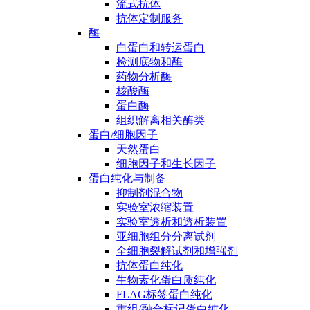
流式抗体
抗体定制服务
酶
白蛋白和转运蛋白
检测底物和酶
药物分析酶
核酸酶
蛋白酶
组织解离相关酶类
蛋白/细胞因子
天然蛋白
细胞因子和生长因子
蛋白纯化与制备
抑制剂混合物
实验室浓缩装置
实验室透析和透析装置
亚细胞组分分离试剂
全细胞裂解试剂和增强剂
抗体蛋白纯化
生物素化蛋白质纯化
FLAG标签蛋白纯化
重组/融合标记蛋白纯化