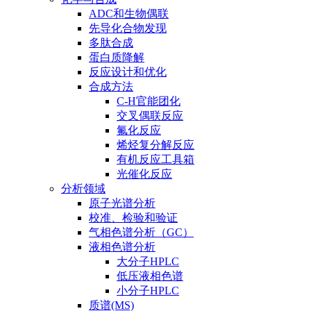
ADC和生物偶联
先导化合物发现
多肽合成
蛋白质降解
反应设计和优化
合成方法
C-H官能团化
交叉偶联反应
氟化反应
烯烃复分解反应
有机反应工具箱
光催化反应
分析领域
原子光谱分析
校准、检验和验证
气相色谱分析（GC）
液相色谱分析
大分子HPLC
低压液相色谱
小分子HPLC
质谱(MS)