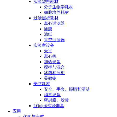
实验塑料耗材
分子生物学耗材
细胞培养耗材
过滤层析耗材
离心过滤器
滤膜
滤纸
真空过滤器
实验室设备
天平
离心机
加热设备
搅拌与混合
冰箱和冰柜
显微镜
安防耗材
安全、手套、眼睛和清洁
消毒设备
密封膜、胶带
I-Quip®️实验器具
应用
化学与合成