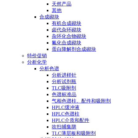
天然产品
其他
合成砌块
有机合成砌块
卤代杂环砌块
杂环化合物砌块
氟化合成砌块
蛋白降解剂合成砌块
特价促销
分析化学
分析色谱
分析进样针
分析试剂瓶
TLC吸附剂
色谱标准品
气相色谱柱、配件和吸附剂
HPLC缓冲液
HPLC色谱柱
HPLC介质和配件
吹扫捕集阱
TLC薄层板和吸附剂