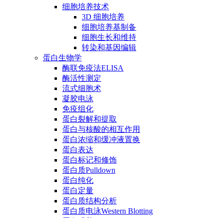
细胞培养技术
3D 细胞培养
细胞培养基制备
细胞生长和维持
转染和基因编辑
蛋白生物学
酶联免疫法ELISA
酶活性测定
流式细胞术
凝胶电泳
免疫组化
蛋白裂解和提取
蛋白与核酸的相互作用
蛋白浓缩和缓冲液置换
蛋白表达
蛋白标记和修饰
蛋白质Pulldown
蛋白纯化
蛋白定量
蛋白质结构分析
蛋白质电泳Western Blotting