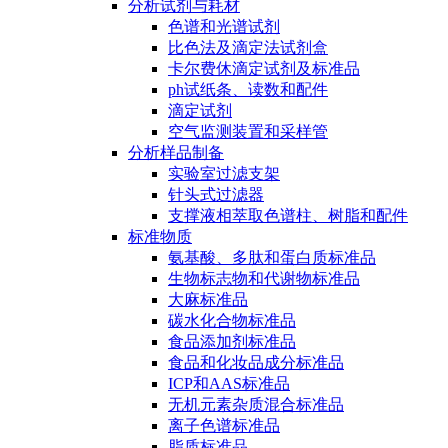
分析试剂与耗材
色谱和光谱试剂
比色法及滴定法试剂盒
卡尔费休滴定试剂及标准品
ph试纸条、读数和配件
滴定试剂
空气监测装置和采样管
分析样品制备
实验室过滤支架
针头式过滤器
支撑液相萃取色谱柱、树脂和配件
标准物质
氨基酸、多肽和蛋白质标准品
生物标志物和代谢物标准品
大麻标准品
碳水化合物标准品
食品添加剂标准品
食品和化妆品成分标准品
ICP和AAS标准品
无机元素杂质混合标准品
离子色谱标准品
脂质标准品