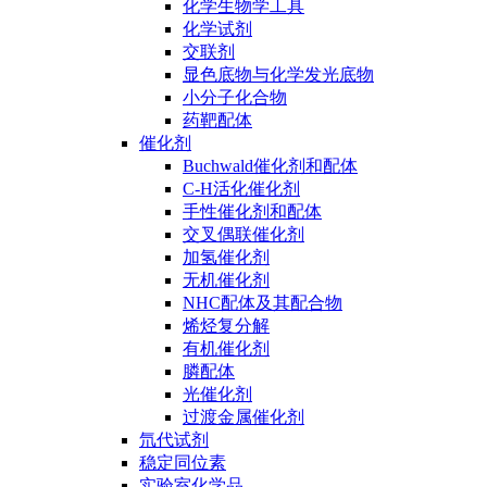
化学生物学工具
化学试剂
交联剂
显色底物与化学发光底物
小分子化合物
药靶配体
催化剂
Buchwald催化剂和配体
C-H活化催化剂
手性催化剂和配体
交叉偶联催化剂
加氢催化剂
无机催化剂
NHC配体及其配合物
烯烃复分解
有机催化剂
膦配体
光催化剂
过渡金属催化剂
氘代试剂
稳定同位素
实验室化学品