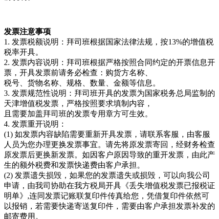
发票注意事项
1. 发票税额说明：拜司班根据国家法律法规，按13%的增值税
税率开具。
2. 发票内容说明：拜司班根据严格按照合同约定的开票信息开
票，开具发票前请务必检查：购货方名称、
税号、货物名称、规格、数量、金额等信息。
3. 发票规范性说明：拜司班开具的发票为国家税务总局监制的
天津增值税发票，严格按照要求填制内容，
且需要加盖拜司班的发票专用章方可生效。
4. 发票重开说明：
(1) 如发票内容缺陷需要重新开具发票，请联系客服，由客服
人员为您办理更换发票事宜。请先将原发票寄回，经财务检查
原发票后更换新发票。如因客户原因导致的重开发票，由此产
生的额外税费和发票快递费由客户承担。
(2) 发票遗失损毁，如果您的发票遗失或损毁，可以向我公司
申请，由我司协助在我方税局开具《丢失增值税发票已报税证
明单》,连同发票记账联复印件传真给您，凭借复印件依然可
以报销，若需要快递寄送复印件，需要由客户承担发票补发的
邮寄费用。