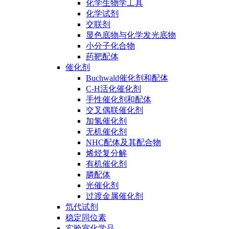
化学生物学工具
化学试剂
交联剂
显色底物与化学发光底物
小分子化合物
药靶配体
催化剂
Buchwald催化剂和配体
C-H活化催化剂
手性催化剂和配体
交叉偶联催化剂
加氢催化剂
无机催化剂
NHC配体及其配合物
烯烃复分解
有机催化剂
膦配体
光催化剂
过渡金属催化剂
氘代试剂
稳定同位素
实验室化学品