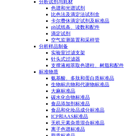
分析试剂与耗材
色谱和光谱试剂
比色法及滴定法试剂盒
卡尔费休滴定试剂及标准品
ph试纸条、读数和配件
滴定试剂
空气监测装置和采样管
分析样品制备
实验室过滤支架
针头式过滤器
支撑液相萃取色谱柱、树脂和配件
标准物质
氨基酸、多肽和蛋白质标准品
生物标志物和代谢物标准品
大麻标准品
碳水化合物标准品
食品添加剂标准品
食品和化妆品成分标准品
ICP和AAS标准品
无机元素杂质混合标准品
离子色谱标准品
脂质标准品