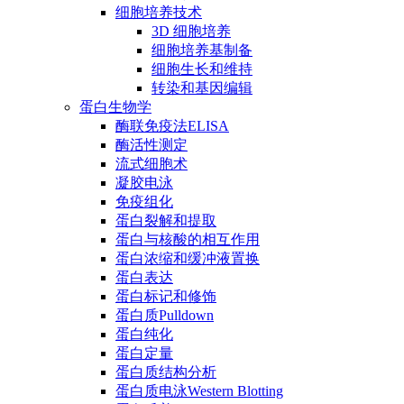
细胞培养技术
3D 细胞培养
细胞培养基制备
细胞生长和维持
转染和基因编辑
蛋白生物学
酶联免疫法ELISA
酶活性测定
流式细胞术
凝胶电泳
免疫组化
蛋白裂解和提取
蛋白与核酸的相互作用
蛋白浓缩和缓冲液置换
蛋白表达
蛋白标记和修饰
蛋白质Pulldown
蛋白纯化
蛋白定量
蛋白质结构分析
蛋白质电泳Western Blotting