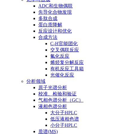
ADC和生物偶联
先导化合物发现
多肽合成
蛋白质降解
反应设计和优化
合成方法
C-H官能团化
交叉偶联反应
氟化反应
烯烃复分解反应
有机反应工具箱
光催化反应
分析领域
原子光谱分析
校准、检验和验证
气相色谱分析（GC）
液相色谱分析
大分子HPLC
低压液相色谱
小分子HPLC
质谱(MS)