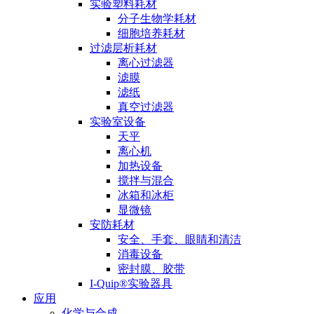
实验塑料耗材
分子生物学耗材
细胞培养耗材
过滤层析耗材
离心过滤器
滤膜
滤纸
真空过滤器
实验室设备
天平
离心机
加热设备
搅拌与混合
冰箱和冰柜
显微镜
安防耗材
安全、手套、眼睛和清洁
消毒设备
密封膜、胶带
I-Quip®️实验器具
应用
化学与合成