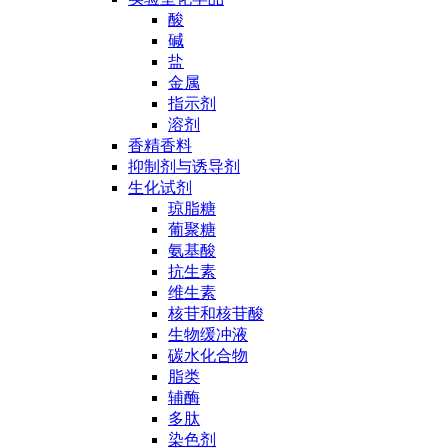
酸
碱
盐
金属
指示剂
溶剂
香精香料
抑制剂与诱导剂
生化试剂
琼脂糖
葡聚糖
氨基酸
抗生素
维生素
核苷和核苷酸
生物缓冲液
碳水化合物
脂类
辅酶
多肽
染色剂