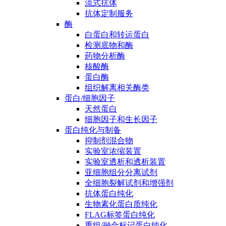
流式抗体
抗体定制服务
酶
白蛋白和转运蛋白
检测底物和酶
药物分析酶
核酸酶
蛋白酶
组织解离相关酶类
蛋白/细胞因子
天然蛋白
细胞因子和生长因子
蛋白纯化与制备
抑制剂混合物
实验室浓缩装置
实验室透析和透析装置
亚细胞组分分离试剂
全细胞裂解试剂和增强剂
抗体蛋白纯化
生物素化蛋白质纯化
FLAG标签蛋白纯化
重组/融合标记蛋白纯化