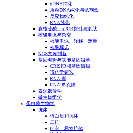
gDNA纯化
质粒DNA纯化与试剂盒
反应物纯化
RNA纯化
寡核苷酸、qPCR探针与多肽
核酸电泳与杂交
核酸电泳、转移、定量
核酸标记
NGS文库制备
基因编辑与功能基因组学
CRISPR和基因编辑
遗传学筛选
RNAi库
RNAi单克隆
表观遗传学
微生物组学
蛋白质生物学
抗体
蛋白质和抗体
二抗
内参、标签抗体