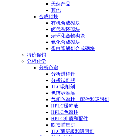
天然产品
其他
合成砌块
有机合成砌块
卤代杂环砌块
杂环化合物砌块
氟化合成砌块
蛋白降解剂合成砌块
特价促销
分析化学
分析色谱
分析进样针
分析试剂瓶
TLC吸附剂
色谱标准品
气相色谱柱、配件和吸附剂
HPLC缓冲液
HPLC色谱柱
HPLC介质和配件
吹扫捕集阱
TLC薄层板和吸附剂