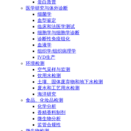
蛋白质普
医学研究与体外诊断
细菌学
血型鉴定
临床和法医学测试
细胞学与细胞学诊断
诊断性免疫组化
血液学
组织学/组织病理学
IVD生产
环境检测
空气采样与监测
饮用水检测
土壤、固体废弃物和地下水检测
废水和工艺用水检测
海洋研究
食品、化妆品检测
化学分析
香精香料制剂
微生物分析
监管合规性
微生物检测