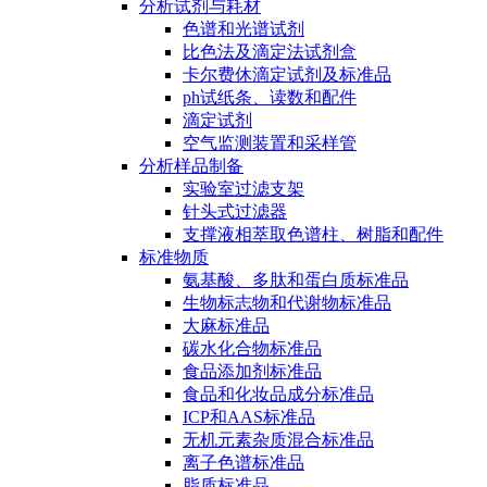
分析试剂与耗材
色谱和光谱试剂
比色法及滴定法试剂盒
卡尔费休滴定试剂及标准品
ph试纸条、读数和配件
滴定试剂
空气监测装置和采样管
分析样品制备
实验室过滤支架
针头式过滤器
支撑液相萃取色谱柱、树脂和配件
标准物质
氨基酸、多肽和蛋白质标准品
生物标志物和代谢物标准品
大麻标准品
碳水化合物标准品
食品添加剂标准品
食品和化妆品成分标准品
ICP和AAS标准品
无机元素杂质混合标准品
离子色谱标准品
脂质标准品