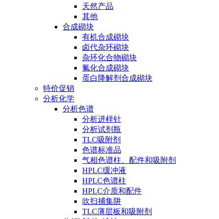
天然产品
其他
合成砌块
有机合成砌块
卤代杂环砌块
杂环化合物砌块
氟化合成砌块
蛋白降解剂合成砌块
特价促销
分析化学
分析色谱
分析进样针
分析试剂瓶
TLC吸附剂
色谱标准品
气相色谱柱、配件和吸附剂
HPLC缓冲液
HPLC色谱柱
HPLC介质和配件
吹扫捕集阱
TLC薄层板和吸附剂