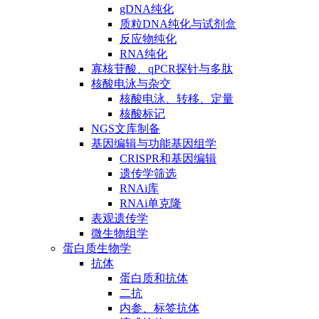
gDNA纯化
质粒DNA纯化与试剂盒
反应物纯化
RNA纯化
寡核苷酸、qPCR探针与多肽
核酸电泳与杂交
核酸电泳、转移、定量
核酸标记
NGS文库制备
基因编辑与功能基因组学
CRISPR和基因编辑
遗传学筛选
RNAi库
RNAi单克隆
表观遗传学
微生物组学
蛋白质生物学
抗体
蛋白质和抗体
二抗
内参、标签抗体