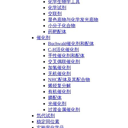
化学生物学工具
化学试剂
交联剂
显色底物与化学发光底物
小分子化合物
药靶配体
催化剂
Buchwald催化剂和配体
C-H活化催化剂
手性催化剂和配体
交叉偶联催化剂
加氢催化剂
无机催化剂
NHC配体及其配合物
烯烃复分解
有机催化剂
膦配体
光催化剂
过渡金属催化剂
氘代试剂
稳定同位素
实验室化学品