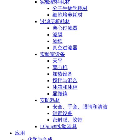
实验塑料耗材
分子生物学耗材
细胞培养耗材
过滤层析耗材
离心过滤器
滤膜
滤纸
真空过滤器
实验室设备
天平
离心机
加热设备
搅拌与混合
冰箱和冰柜
显微镜
安防耗材
安全、手套、眼睛和清洁
消毒设备
密封膜、胶带
I-Quip®️实验器具
应用
化学与合成