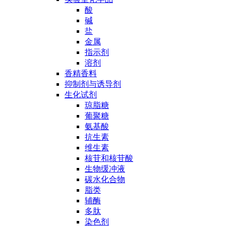
酸
碱
盐
金属
指示剂
溶剂
香精香料
抑制剂与诱导剂
生化试剂
琼脂糖
葡聚糖
氨基酸
抗生素
维生素
核苷和核苷酸
生物缓冲液
碳水化合物
脂类
辅酶
多肽
染色剂