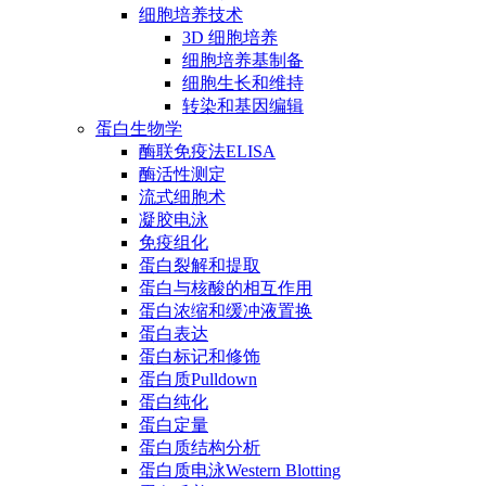
细胞培养技术
3D 细胞培养
细胞培养基制备
细胞生长和维持
转染和基因编辑
蛋白生物学
酶联免疫法ELISA
酶活性测定
流式细胞术
凝胶电泳
免疫组化
蛋白裂解和提取
蛋白与核酸的相互作用
蛋白浓缩和缓冲液置换
蛋白表达
蛋白标记和修饰
蛋白质Pulldown
蛋白纯化
蛋白定量
蛋白质结构分析
蛋白质电泳Western Blotting