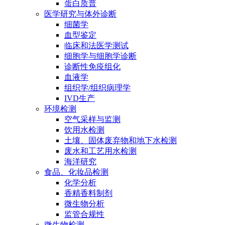
蛋白质普
医学研究与体外诊断
细菌学
血型鉴定
临床和法医学测试
细胞学与细胞学诊断
诊断性免疫组化
血液学
组织学/组织病理学
IVD生产
环境检测
空气采样与监测
饮用水检测
土壤、固体废弃物和地下水检测
废水和工艺用水检测
海洋研究
食品、化妆品检测
化学分析
香精香料制剂
微生物分析
监管合规性
微生物检测