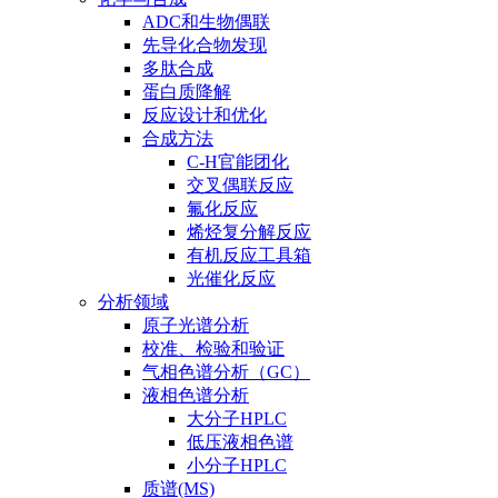
ADC和生物偶联
先导化合物发现
多肽合成
蛋白质降解
反应设计和优化
合成方法
C-H官能团化
交叉偶联反应
氟化反应
烯烃复分解反应
有机反应工具箱
光催化反应
分析领域
原子光谱分析
校准、检验和验证
气相色谱分析（GC）
液相色谱分析
大分子HPLC
低压液相色谱
小分子HPLC
质谱(MS)