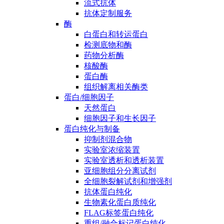
流式抗体
抗体定制服务
酶
白蛋白和转运蛋白
检测底物和酶
药物分析酶
核酸酶
蛋白酶
组织解离相关酶类
蛋白/细胞因子
天然蛋白
细胞因子和生长因子
蛋白纯化与制备
抑制剂混合物
实验室浓缩装置
实验室透析和透析装置
亚细胞组分分离试剂
全细胞裂解试剂和增强剂
抗体蛋白纯化
生物素化蛋白质纯化
FLAG标签蛋白纯化
重组/融合标记蛋白纯化