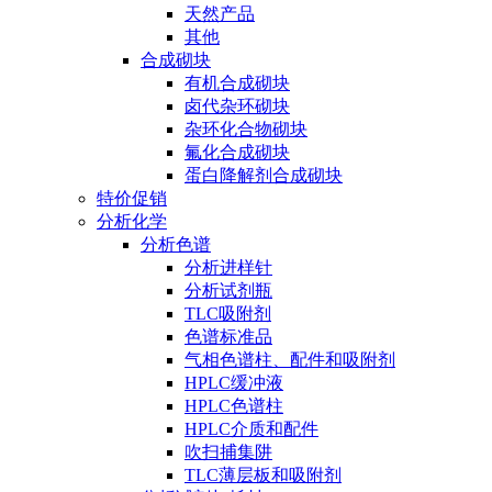
天然产品
其他
合成砌块
有机合成砌块
卤代杂环砌块
杂环化合物砌块
氟化合成砌块
蛋白降解剂合成砌块
特价促销
分析化学
分析色谱
分析进样针
分析试剂瓶
TLC吸附剂
色谱标准品
气相色谱柱、配件和吸附剂
HPLC缓冲液
HPLC色谱柱
HPLC介质和配件
吹扫捕集阱
TLC薄层板和吸附剂