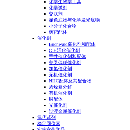
化学生物学工具
化学试剂
交联剂
显色底物与化学发光底物
小分子化合物
药靶配体
催化剂
Buchwald催化剂和配体
C-H活化催化剂
手性催化剂和配体
交叉偶联催化剂
加氢催化剂
无机催化剂
NHC配体及其配合物
烯烃复分解
有机催化剂
膦配体
光催化剂
过渡金属催化剂
氘代试剂
稳定同位素
实验室化学品