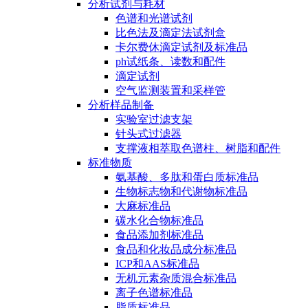
分析试剂与耗材
色谱和光谱试剂
比色法及滴定法试剂盒
卡尔费休滴定试剂及标准品
ph试纸条、读数和配件
滴定试剂
空气监测装置和采样管
分析样品制备
实验室过滤支架
针头式过滤器
支撑液相萃取色谱柱、树脂和配件
标准物质
氨基酸、多肽和蛋白质标准品
生物标志物和代谢物标准品
大麻标准品
碳水化合物标准品
食品添加剂标准品
食品和化妆品成分标准品
ICP和AAS标准品
无机元素杂质混合标准品
离子色谱标准品
脂质标准品