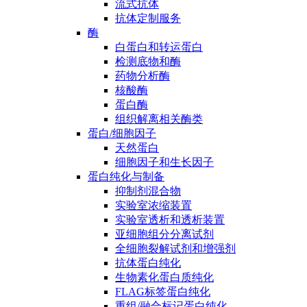
流式抗体
抗体定制服务
酶
白蛋白和转运蛋白
检测底物和酶
药物分析酶
核酸酶
蛋白酶
组织解离相关酶类
蛋白/细胞因子
天然蛋白
细胞因子和生长因子
蛋白纯化与制备
抑制剂混合物
实验室浓缩装置
实验室透析和透析装置
亚细胞组分分离试剂
全细胞裂解试剂和增强剂
抗体蛋白纯化
生物素化蛋白质纯化
FLAG标签蛋白纯化
重组/融合标记蛋白纯化