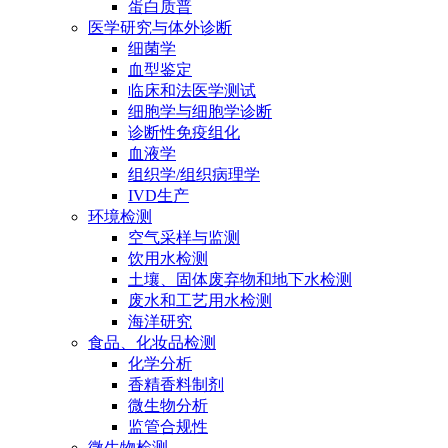
蛋白质普
医学研究与体外诊断
细菌学
血型鉴定
临床和法医学测试
细胞学与细胞学诊断
诊断性免疫组化
血液学
组织学/组织病理学
IVD生产
环境检测
空气采样与监测
饮用水检测
土壤、固体废弃物和地下水检测
废水和工艺用水检测
海洋研究
食品、化妆品检测
化学分析
香精香料制剂
微生物分析
监管合规性
微生物检测