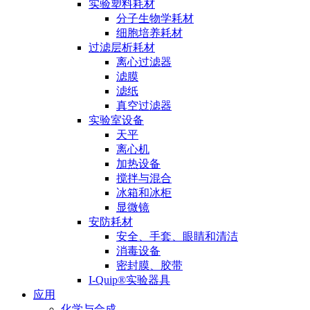
实验塑料耗材
分子生物学耗材
细胞培养耗材
过滤层析耗材
离心过滤器
滤膜
滤纸
真空过滤器
实验室设备
天平
离心机
加热设备
搅拌与混合
冰箱和冰柜
显微镜
安防耗材
安全、手套、眼睛和清洁
消毒设备
密封膜、胶带
I-Quip®️实验器具
应用
化学与合成