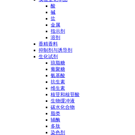
酸
碱
盐
金属
指示剂
溶剂
香精香料
抑制剂与诱导剂
生化试剂
琼脂糖
葡聚糖
氨基酸
抗生素
维生素
核苷和核苷酸
生物缓冲液
碳水化合物
脂类
辅酶
多肽
染色剂