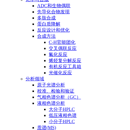
ADC和生物偶联
先导化合物发现
多肽合成
蛋白质降解
反应设计和优化
合成方法
C-H官能团化
交叉偶联反应
氟化反应
烯烃复分解反应
有机反应工具箱
光催化反应
分析领域
原子光谱分析
校准、检验和验证
气相色谱分析（GC）
液相色谱分析
大分子HPLC
低压液相色谱
小分子HPLC
质谱(MS)