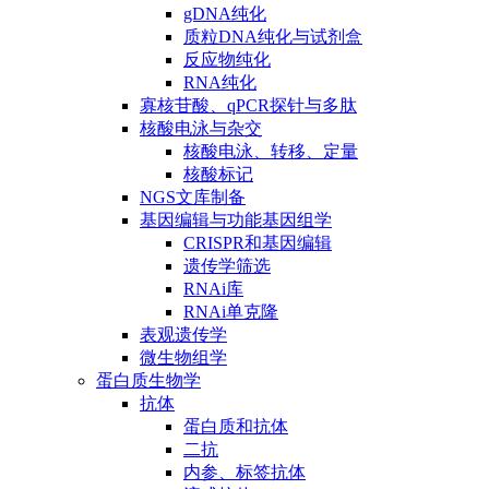
gDNA纯化
质粒DNA纯化与试剂盒
反应物纯化
RNA纯化
寡核苷酸、qPCR探针与多肽
核酸电泳与杂交
核酸电泳、转移、定量
核酸标记
NGS文库制备
基因编辑与功能基因组学
CRISPR和基因编辑
遗传学筛选
RNAi库
RNAi单克隆
表观遗传学
微生物组学
蛋白质生物学
抗体
蛋白质和抗体
二抗
内参、标签抗体