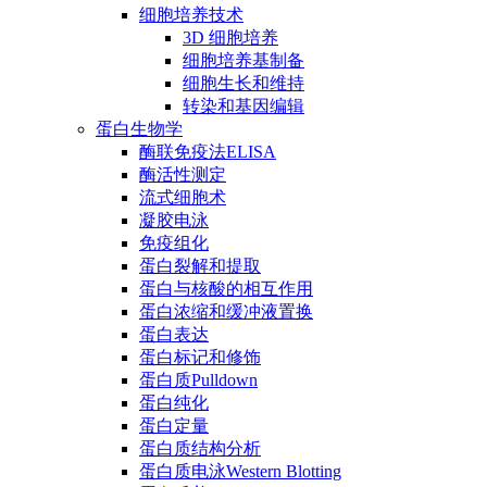
细胞培养技术
3D 细胞培养
细胞培养基制备
细胞生长和维持
转染和基因编辑
蛋白生物学
酶联免疫法ELISA
酶活性测定
流式细胞术
凝胶电泳
免疫组化
蛋白裂解和提取
蛋白与核酸的相互作用
蛋白浓缩和缓冲液置换
蛋白表达
蛋白标记和修饰
蛋白质Pulldown
蛋白纯化
蛋白定量
蛋白质结构分析
蛋白质电泳Western Blotting