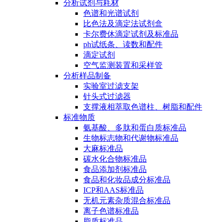
分析试剂与耗材
色谱和光谱试剂
比色法及滴定法试剂盒
卡尔费休滴定试剂及标准品
ph试纸条、读数和配件
滴定试剂
空气监测装置和采样管
分析样品制备
实验室过滤支架
针头式过滤器
支撑液相萃取色谱柱、树脂和配件
标准物质
氨基酸、多肽和蛋白质标准品
生物标志物和代谢物标准品
大麻标准品
碳水化合物标准品
食品添加剂标准品
食品和化妆品成分标准品
ICP和AAS标准品
无机元素杂质混合标准品
离子色谱标准品
脂质标准品