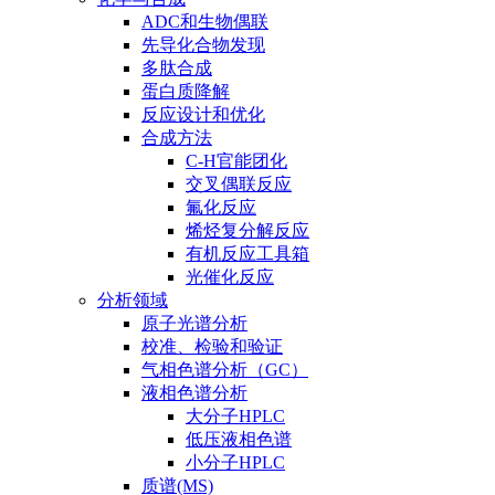
ADC和生物偶联
先导化合物发现
多肽合成
蛋白质降解
反应设计和优化
合成方法
C-H官能团化
交叉偶联反应
氟化反应
烯烃复分解反应
有机反应工具箱
光催化反应
分析领域
原子光谱分析
校准、检验和验证
气相色谱分析（GC）
液相色谱分析
大分子HPLC
低压液相色谱
小分子HPLC
质谱(MS)