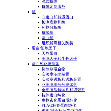
流式抗体
抗体定制服务
酶
白蛋白和转运蛋白
检测底物和酶
药物分析酶
核酸酶
蛋白酶
组织解离相关酶类
蛋白/细胞因子
天然蛋白
细胞因子和生长因子
蛋白纯化与制备
抑制剂混合物
实验室浓缩装置
实验室透析和透析装置
亚细胞组分分离试剂
全细胞裂解试剂和增强剂
抗体蛋白纯化
生物素化蛋白质纯化
FLAG标签蛋白纯化
重组/融合标记蛋白纯化