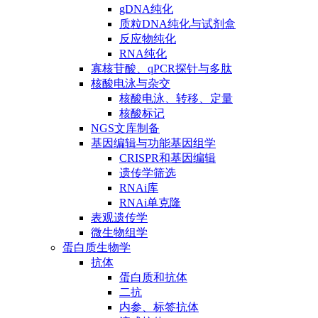
gDNA纯化
质粒DNA纯化与试剂盒
反应物纯化
RNA纯化
寡核苷酸、qPCR探针与多肽
核酸电泳与杂交
核酸电泳、转移、定量
核酸标记
NGS文库制备
基因编辑与功能基因组学
CRISPR和基因编辑
遗传学筛选
RNAi库
RNAi单克隆
表观遗传学
微生物组学
蛋白质生物学
抗体
蛋白质和抗体
二抗
内参、标签抗体