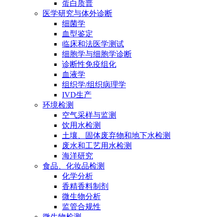
蛋白质普
医学研究与体外诊断
细菌学
血型鉴定
临床和法医学测试
细胞学与细胞学诊断
诊断性免疫组化
血液学
组织学/组织病理学
IVD生产
环境检测
空气采样与监测
饮用水检测
土壤、固体废弃物和地下水检测
废水和工艺用水检测
海洋研究
食品、化妆品检测
化学分析
香精香料制剂
微生物分析
监管合规性
微生物检测