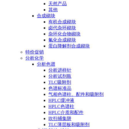
天然产品
其他
合成砌块
有机合成砌块
卤代杂环砌块
杂环化合物砌块
氟化合成砌块
蛋白降解剂合成砌块
特价促销
分析化学
分析色谱
分析进样针
分析试剂瓶
TLC吸附剂
色谱标准品
气相色谱柱、配件和吸附剂
HPLC缓冲液
HPLC色谱柱
HPLC介质和配件
吹扫捕集阱
TLC薄层板和吸附剂