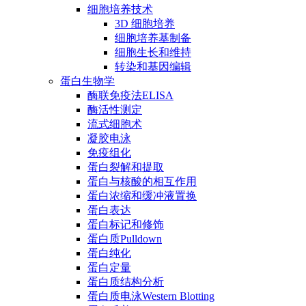
细胞培养技术
3D 细胞培养
细胞培养基制备
细胞生长和维持
转染和基因编辑
蛋白生物学
酶联免疫法ELISA
酶活性测定
流式细胞术
凝胶电泳
免疫组化
蛋白裂解和提取
蛋白与核酸的相互作用
蛋白浓缩和缓冲液置换
蛋白表达
蛋白标记和修饰
蛋白质Pulldown
蛋白纯化
蛋白定量
蛋白质结构分析
蛋白质电泳Western Blotting