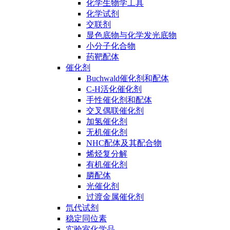
化学生物学工具
化学试剂
交联剂
显色底物与化学发光底物
小分子化合物
药靶配体
催化剂
Buchwald催化剂和配体
C-H活化催化剂
手性催化剂和配体
交叉偶联催化剂
加氢催化剂
无机催化剂
NHC配体及其配合物
烯烃复分解
有机催化剂
膦配体
光催化剂
过渡金属催化剂
氘代试剂
稳定同位素
实验室化学品