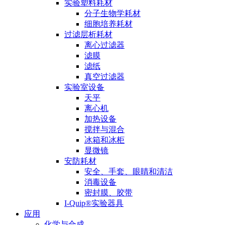
实验塑料耗材
分子生物学耗材
细胞培养耗材
过滤层析耗材
离心过滤器
滤膜
滤纸
真空过滤器
实验室设备
天平
离心机
加热设备
搅拌与混合
冰箱和冰柜
显微镜
安防耗材
安全、手套、眼睛和清洁
消毒设备
密封膜、胶带
I-Quip®️实验器具
应用
化学与合成