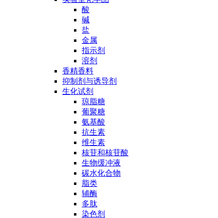
酸
碱
盐
金属
指示剂
溶剂
香精香料
抑制剂与诱导剂
生化试剂
琼脂糖
葡聚糖
氨基酸
抗生素
维生素
核苷和核苷酸
生物缓冲液
碳水化合物
脂类
辅酶
多肽
染色剂