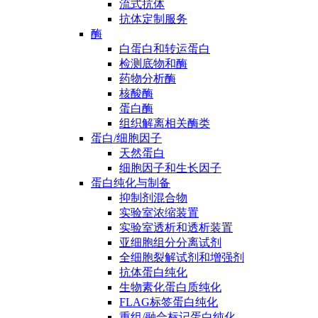
流式抗体
抗体定制服务
酶
白蛋白和转运蛋白
检测底物和酶
药物分析酶
核酸酶
蛋白酶
组织解离相关酶类
蛋白/细胞因子
天然蛋白
细胞因子和生长因子
蛋白纯化与制备
抑制剂混合物
实验室浓缩装置
实验室透析和透析装置
亚细胞组分分离试剂
全细胞裂解试剂和增强剂
抗体蛋白纯化
生物素化蛋白质纯化
FLAG标签蛋白纯化
重组/融合标记蛋白纯化