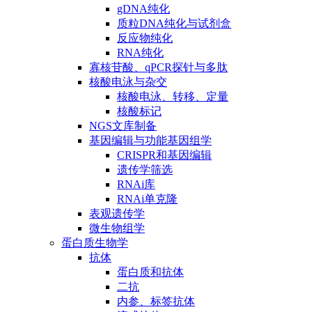
gDNA纯化
质粒DNA纯化与试剂盒
反应物纯化
RNA纯化
寡核苷酸、qPCR探针与多肽
核酸电泳与杂交
核酸电泳、转移、定量
核酸标记
NGS文库制备
基因编辑与功能基因组学
CRISPR和基因编辑
遗传学筛选
RNAi库
RNAi单克隆
表观遗传学
微生物组学
蛋白质生物学
抗体
蛋白质和抗体
二抗
内参、标签抗体