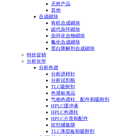
天然产品
其他
合成砌块
有机合成砌块
卤代杂环砌块
杂环化合物砌块
氟化合成砌块
蛋白降解剂合成砌块
特价促销
分析化学
分析色谱
分析进样针
分析试剂瓶
TLC吸附剂
色谱标准品
气相色谱柱、配件和吸附剂
HPLC缓冲液
HPLC色谱柱
HPLC介质和配件
吹扫捕集阱
TLC薄层板和吸附剂