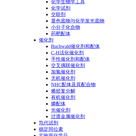
化学生物学工具
化学试剂
交联剂
显色底物与化学发光底物
小分子化合物
药靶配体
催化剂
Buchwald催化剂和配体
C-H活化催化剂
手性催化剂和配体
交叉偶联催化剂
加氢催化剂
无机催化剂
NHC配体及其配合物
烯烃复分解
有机催化剂
膦配体
光催化剂
过渡金属催化剂
氘代试剂
稳定同位素
实验室化学品