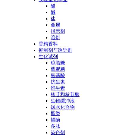
酸
碱
盐
金属
指示剂
溶剂
香精香料
抑制剂与诱导剂
生化试剂
琼脂糖
葡聚糖
氨基酸
抗生素
维生素
核苷和核苷酸
生物缓冲液
碳水化合物
脂类
辅酶
多肽
染色剂