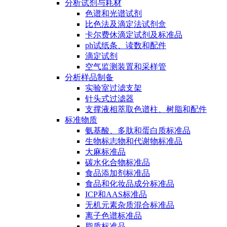
分析试剂与耗材
色谱和光谱试剂
比色法及滴定法试剂盒
卡尔费休滴定试剂及标准品
ph试纸条、读数和配件
滴定试剂
空气监测装置和采样管
分析样品制备
实验室过滤支架
针头式过滤器
支撑液相萃取色谱柱、树脂和配件
标准物质
氨基酸、多肽和蛋白质标准品
生物标志物和代谢物标准品
大麻标准品
碳水化合物标准品
食品添加剂标准品
食品和化妆品成分标准品
ICP和AAS标准品
无机元素杂质混合标准品
离子色谱标准品
脂质标准品