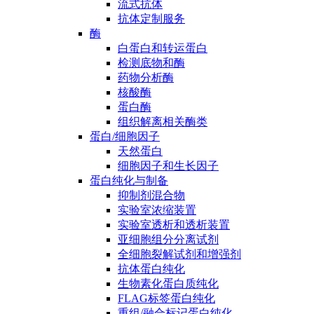
流式抗体
抗体定制服务
酶
白蛋白和转运蛋白
检测底物和酶
药物分析酶
核酸酶
蛋白酶
组织解离相关酶类
蛋白/细胞因子
天然蛋白
细胞因子和生长因子
蛋白纯化与制备
抑制剂混合物
实验室浓缩装置
实验室透析和透析装置
亚细胞组分分离试剂
全细胞裂解试剂和增强剂
抗体蛋白纯化
生物素化蛋白质纯化
FLAG标签蛋白纯化
重组/融合标记蛋白纯化