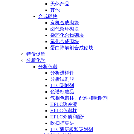
天然产品
其他
合成砌块
有机合成砌块
卤代杂环砌块
杂环化合物砌块
氟化合成砌块
蛋白降解剂合成砌块
特价促销
分析化学
分析色谱
分析进样针
分析试剂瓶
TLC吸附剂
色谱标准品
气相色谱柱、配件和吸附剂
HPLC缓冲液
HPLC色谱柱
HPLC介质和配件
吹扫捕集阱
TLC薄层板和吸附剂