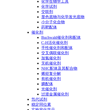
化学生物学工具
化学试剂
交联剂
显色底物与化学发光底物
小分子化合物
药靶配体
催化剂
Buchwald催化剂和配体
C-H活化催化剂
手性催化剂和配体
交叉偶联催化剂
加氢催化剂
无机催化剂
NHC配体及其配合物
烯烃复分解
有机催化剂
膦配体
光催化剂
过渡金属催化剂
氘代试剂
稳定同位素
实验室化学品