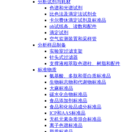
分析试剂与耗材
色谱和光谱试剂
比色法及滴定法试剂盒
卡尔费休滴定试剂及标准品
ph试纸条、读数和配件
滴定试剂
空气监测装置和采样管
分析样品制备
实验室过滤支架
针头式过滤器
支撑液相萃取色谱柱、树脂和配件
标准物质
氨基酸、多肽和蛋白质标准品
生物标志物和代谢物标准品
大麻标准品
碳水化合物标准品
食品添加剂标准品
食品和化妆品成分标准品
ICP和AAS标准品
无机元素杂质混合标准品
离子色谱标准品
脂质标准品