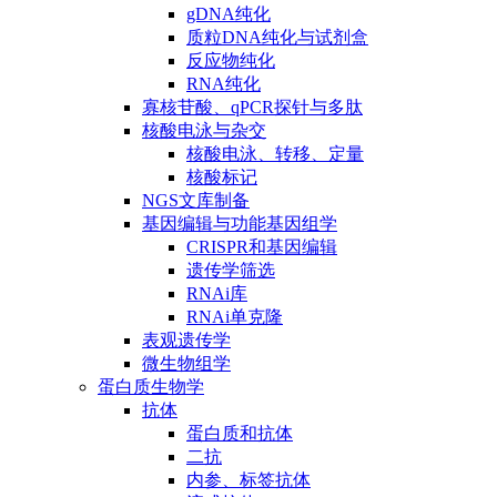
gDNA纯化
质粒DNA纯化与试剂盒
反应物纯化
RNA纯化
寡核苷酸、qPCR探针与多肽
核酸电泳与杂交
核酸电泳、转移、定量
核酸标记
NGS文库制备
基因编辑与功能基因组学
CRISPR和基因编辑
遗传学筛选
RNAi库
RNAi单克隆
表观遗传学
微生物组学
蛋白质生物学
抗体
蛋白质和抗体
二抗
内参、标签抗体