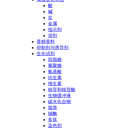
酸
碱
盐
金属
指示剂
溶剂
香精香料
抑制剂与诱导剂
生化试剂
琼脂糖
葡聚糖
氨基酸
抗生素
维生素
核苷和核苷酸
生物缓冲液
碳水化合物
脂类
辅酶
多肽
染色剂