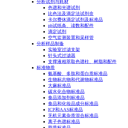
分析试剂与耗材
色谱和光谱试剂
比色法及滴定法试剂盒
卡尔费休滴定试剂及标准品
ph试纸条、读数和配件
滴定试剂
空气监测装置和采样管
分析样品制备
实验室过滤支架
针头式过滤器
支撑液相萃取色谱柱、树脂和配件
标准物质
氨基酸、多肽和蛋白质标准品
生物标志物和代谢物标准品
大麻标准品
碳水化合物标准品
食品添加剂标准品
食品和化妆品成分标准品
ICP和AAS标准品
无机元素杂质混合标准品
离子色谱标准品
脂质标准品