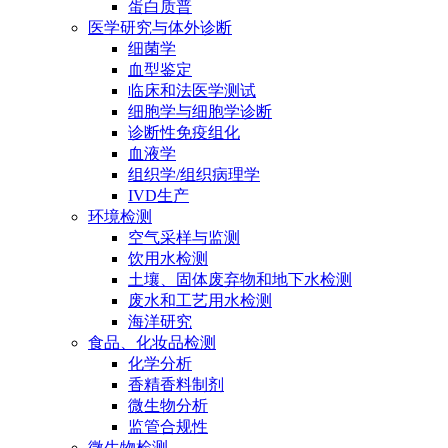
蛋白质普
医学研究与体外诊断
细菌学
血型鉴定
临床和法医学测试
细胞学与细胞学诊断
诊断性免疫组化
血液学
组织学/组织病理学
IVD生产
环境检测
空气采样与监测
饮用水检测
土壤、固体废弃物和地下水检测
废水和工艺用水检测
海洋研究
食品、化妆品检测
化学分析
香精香料制剂
微生物分析
监管合规性
微生物检测