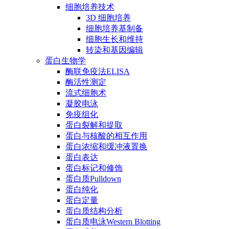
细胞培养技术
3D 细胞培养
细胞培养基制备
细胞生长和维持
转染和基因编辑
蛋白生物学
酶联免疫法ELISA
酶活性测定
流式细胞术
凝胶电泳
免疫组化
蛋白裂解和提取
蛋白与核酸的相互作用
蛋白浓缩和缓冲液置换
蛋白表达
蛋白标记和修饰
蛋白质Pulldown
蛋白纯化
蛋白定量
蛋白质结构分析
蛋白质电泳Western Blotting