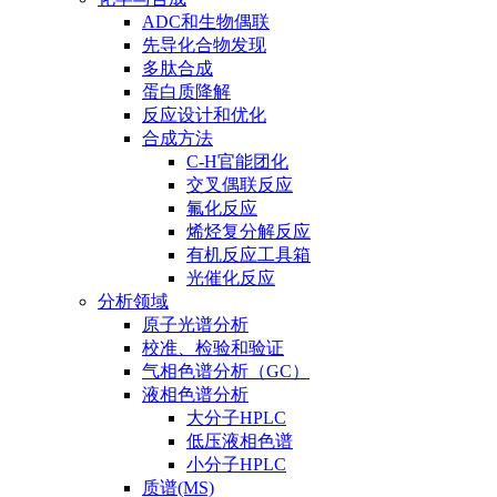
ADC和生物偶联
先导化合物发现
多肽合成
蛋白质降解
反应设计和优化
合成方法
C-H官能团化
交叉偶联反应
氟化反应
烯烃复分解反应
有机反应工具箱
光催化反应
分析领域
原子光谱分析
校准、检验和验证
气相色谱分析（GC）
液相色谱分析
大分子HPLC
低压液相色谱
小分子HPLC
质谱(MS)