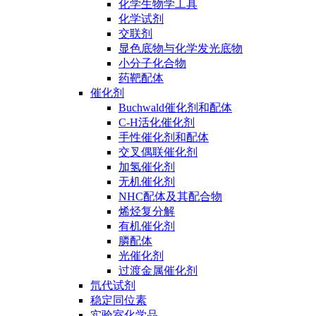
化学生物学工具
化学试剂
交联剂
显色底物与化学发光底物
小分子化合物
药靶配体
催化剂
Buchwald催化剂和配体
C-H活化催化剂
手性催化剂和配体
交叉偶联催化剂
加氢催化剂
无机催化剂
NHC配体及其配合物
烯烃复分解
有机催化剂
膦配体
光催化剂
过渡金属催化剂
氘代试剂
稳定同位素
实验室化学品