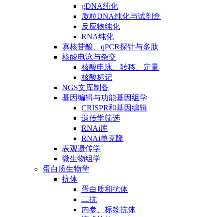
gDNA纯化
质粒DNA纯化与试剂盒
反应物纯化
RNA纯化
寡核苷酸、qPCR探针与多肽
核酸电泳与杂交
核酸电泳、转移、定量
核酸标记
NGS文库制备
基因编辑与功能基因组学
CRISPR和基因编辑
遗传学筛选
RNAi库
RNAi单克隆
表观遗传学
微生物组学
蛋白质生物学
抗体
蛋白质和抗体
二抗
内参、标签抗体