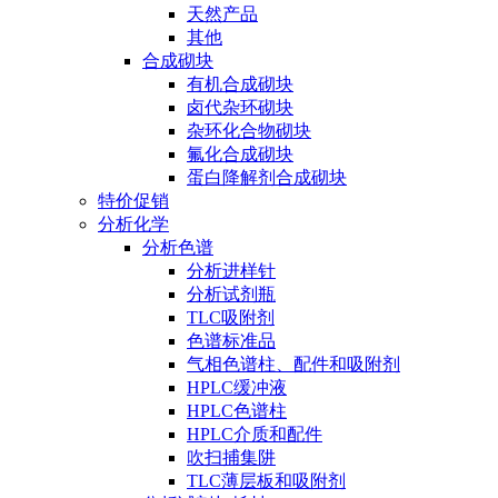
天然产品
其他
合成砌块
有机合成砌块
卤代杂环砌块
杂环化合物砌块
氟化合成砌块
蛋白降解剂合成砌块
特价促销
分析化学
分析色谱
分析进样针
分析试剂瓶
TLC吸附剂
色谱标准品
气相色谱柱、配件和吸附剂
HPLC缓冲液
HPLC色谱柱
HPLC介质和配件
吹扫捕集阱
TLC薄层板和吸附剂