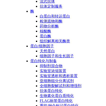
流式抗体
抗体定制服务
酶
白蛋白和转运蛋白
检测底物和酶
药物分析酶
核酸酶
蛋白酶
组织解离相关酶类
蛋白/细胞因子
天然蛋白
细胞因子和生长因子
蛋白纯化与制备
抑制剂混合物
实验室浓缩装置
实验室透析和透析装置
亚细胞组分分离试剂
全细胞裂解试剂和增强剂
抗体蛋白纯化
生物素化蛋白质纯化
FLAG标签蛋白纯化
重组/融合标记蛋白纯化