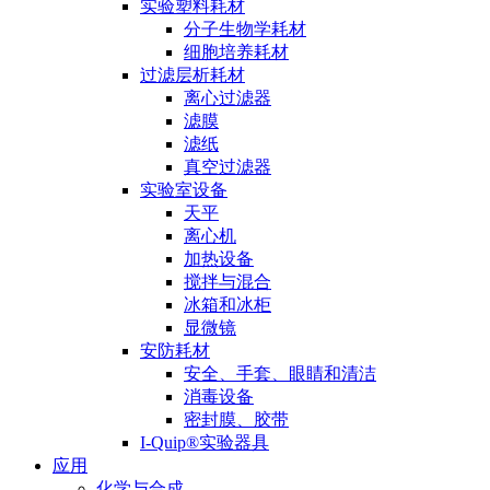
实验塑料耗材
分子生物学耗材
细胞培养耗材
过滤层析耗材
离心过滤器
滤膜
滤纸
真空过滤器
实验室设备
天平
离心机
加热设备
搅拌与混合
冰箱和冰柜
显微镜
安防耗材
安全、手套、眼睛和清洁
消毒设备
密封膜、胶带
I-Quip®️实验器具
应用
化学与合成