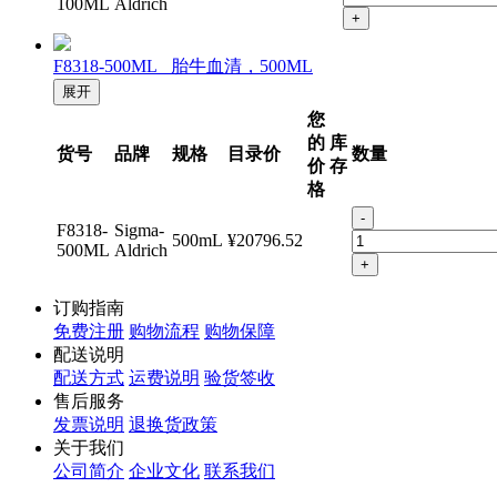
100ML
Aldrich
+
F8318-500ML 胎牛血清，500ML
展开
您
的
库
货号
品牌
规格
目录价
数量
价
存
格
-
F8318-
Sigma-
500mL
¥20796.52
500ML
Aldrich
+
订购指南
免费注册
购物流程
购物保障
配送说明
配送方式
运费说明
验货签收
售后服务
发票说明
退换货政策
关于我们
公司简介
企业文化
联系我们