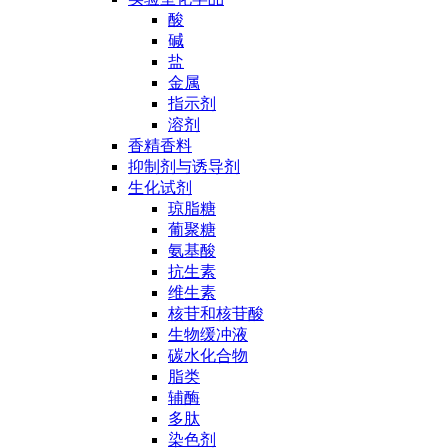
酸
碱
盐
金属
指示剂
溶剂
香精香料
抑制剂与诱导剂
生化试剂
琼脂糖
葡聚糖
氨基酸
抗生素
维生素
核苷和核苷酸
生物缓冲液
碳水化合物
脂类
辅酶
多肽
染色剂