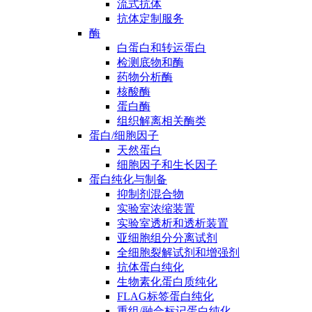
流式抗体
抗体定制服务
酶
白蛋白和转运蛋白
检测底物和酶
药物分析酶
核酸酶
蛋白酶
组织解离相关酶类
蛋白/细胞因子
天然蛋白
细胞因子和生长因子
蛋白纯化与制备
抑制剂混合物
实验室浓缩装置
实验室透析和透析装置
亚细胞组分分离试剂
全细胞裂解试剂和增强剂
抗体蛋白纯化
生物素化蛋白质纯化
FLAG标签蛋白纯化
重组/融合标记蛋白纯化