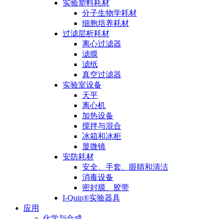
实验塑料耗材
分子生物学耗材
细胞培养耗材
过滤层析耗材
离心过滤器
滤膜
滤纸
真空过滤器
实验室设备
天平
离心机
加热设备
搅拌与混合
冰箱和冰柜
显微镜
安防耗材
安全、手套、眼睛和清洁
消毒设备
密封膜、胶带
I-Quip®️实验器具
应用
化学与合成