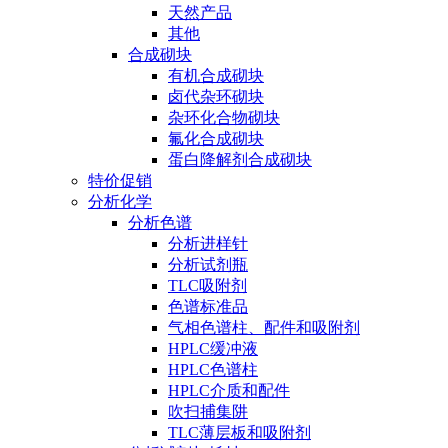
天然产品
其他
合成砌块
有机合成砌块
卤代杂环砌块
杂环化合物砌块
氟化合成砌块
蛋白降解剂合成砌块
特价促销
分析化学
分析色谱
分析进样针
分析试剂瓶
TLC吸附剂
色谱标准品
气相色谱柱、配件和吸附剂
HPLC缓冲液
HPLC色谱柱
HPLC介质和配件
吹扫捕集阱
TLC薄层板和吸附剂