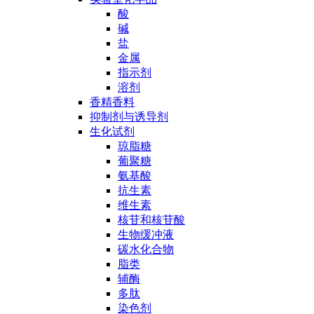
酸
碱
盐
金属
指示剂
溶剂
香精香料
抑制剂与诱导剂
生化试剂
琼脂糖
葡聚糖
氨基酸
抗生素
维生素
核苷和核苷酸
生物缓冲液
碳水化合物
脂类
辅酶
多肽
染色剂