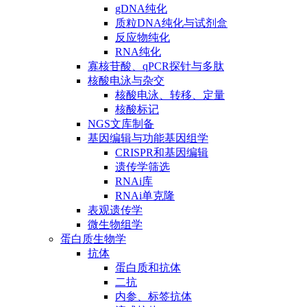
gDNA纯化
质粒DNA纯化与试剂盒
反应物纯化
RNA纯化
寡核苷酸、qPCR探针与多肽
核酸电泳与杂交
核酸电泳、转移、定量
核酸标记
NGS文库制备
基因编辑与功能基因组学
CRISPR和基因编辑
遗传学筛选
RNAi库
RNAi单克隆
表观遗传学
微生物组学
蛋白质生物学
抗体
蛋白质和抗体
二抗
内参、标签抗体