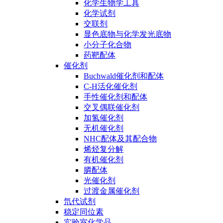
化学生物学工具
化学试剂
交联剂
显色底物与化学发光底物
小分子化合物
药靶配体
催化剂
Buchwald催化剂和配体
C-H活化催化剂
手性催化剂和配体
交叉偶联催化剂
加氢催化剂
无机催化剂
NHC配体及其配合物
烯烃复分解
有机催化剂
膦配体
光催化剂
过渡金属催化剂
氘代试剂
稳定同位素
实验室化学品