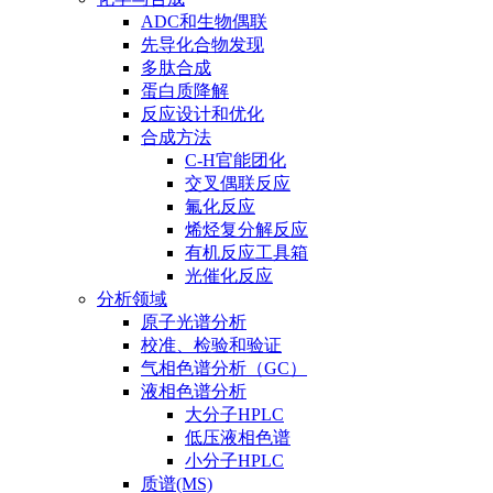
ADC和生物偶联
先导化合物发现
多肽合成
蛋白质降解
反应设计和优化
合成方法
C-H官能团化
交叉偶联反应
氟化反应
烯烃复分解反应
有机反应工具箱
光催化反应
分析领域
原子光谱分析
校准、检验和验证
气相色谱分析（GC）
液相色谱分析
大分子HPLC
低压液相色谱
小分子HPLC
质谱(MS)