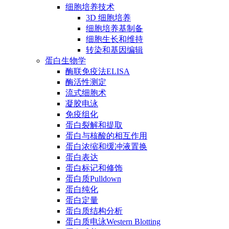
细胞培养技术
3D 细胞培养
细胞培养基制备
细胞生长和维持
转染和基因编辑
蛋白生物学
酶联免疫法ELISA
酶活性测定
流式细胞术
凝胶电泳
免疫组化
蛋白裂解和提取
蛋白与核酸的相互作用
蛋白浓缩和缓冲液置换
蛋白表达
蛋白标记和修饰
蛋白质Pulldown
蛋白纯化
蛋白定量
蛋白质结构分析
蛋白质电泳Western Blotting