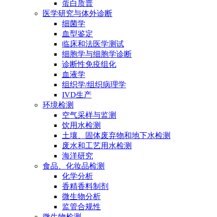
蛋白质普
医学研究与体外诊断
细菌学
血型鉴定
临床和法医学测试
细胞学与细胞学诊断
诊断性免疫组化
血液学
组织学/组织病理学
IVD生产
环境检测
空气采样与监测
饮用水检测
土壤、固体废弃物和地下水检测
废水和工艺用水检测
海洋研究
食品、化妆品检测
化学分析
香精香料制剂
微生物分析
监管合规性
微生物检测