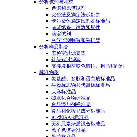
分析试剂与耗材
色谱和光谱试剂
比色法及滴定法试剂盒
卡尔费休滴定试剂及标准品
ph试纸条、读数和配件
滴定试剂
空气监测装置和采样管
分析样品制备
实验室过滤支架
针头式过滤器
支撑液相萃取色谱柱、树脂和配件
标准物质
氨基酸、多肽和蛋白质标准品
生物标志物和代谢物标准品
大麻标准品
碳水化合物标准品
食品添加剂标准品
食品和化妆品成分标准品
ICP和AAS标准品
无机元素杂质混合标准品
离子色谱标准品
脂质标准品