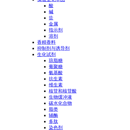
酸
碱
盐
金属
指示剂
溶剂
香精香料
抑制剂与诱导剂
生化试剂
琼脂糖
葡聚糖
氨基酸
抗生素
维生素
核苷和核苷酸
生物缓冲液
碳水化合物
脂类
辅酶
多肽
染色剂