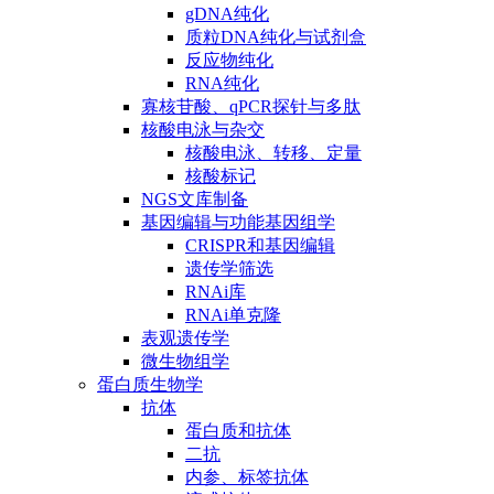
gDNA纯化
质粒DNA纯化与试剂盒
反应物纯化
RNA纯化
寡核苷酸、qPCR探针与多肽
核酸电泳与杂交
核酸电泳、转移、定量
核酸标记
NGS文库制备
基因编辑与功能基因组学
CRISPR和基因编辑
遗传学筛选
RNAi库
RNAi单克隆
表观遗传学
微生物组学
蛋白质生物学
抗体
蛋白质和抗体
二抗
内参、标签抗体