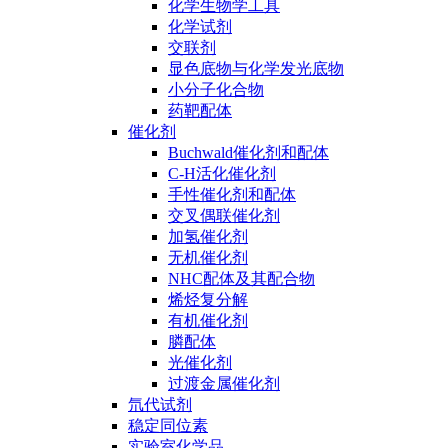
化学生物学工具
化学试剂
交联剂
显色底物与化学发光底物
小分子化合物
药靶配体
催化剂
Buchwald催化剂和配体
C-H活化催化剂
手性催化剂和配体
交叉偶联催化剂
加氢催化剂
无机催化剂
NHC配体及其配合物
烯烃复分解
有机催化剂
膦配体
光催化剂
过渡金属催化剂
氘代试剂
稳定同位素
实验室化学品