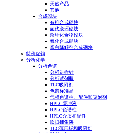
天然产品
其他
合成砌块
有机合成砌块
卤代杂环砌块
杂环化合物砌块
氟化合成砌块
蛋白降解剂合成砌块
特价促销
分析化学
分析色谱
分析进样针
分析试剂瓶
TLC吸附剂
色谱标准品
气相色谱柱、配件和吸附剂
HPLC缓冲液
HPLC色谱柱
HPLC介质和配件
吹扫捕集阱
TLC薄层板和吸附剂