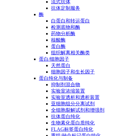
流式抗体
抗体定制服务
酶
白蛋白和转运蛋白
检测底物和酶
药物分析酶
核酸酶
蛋白酶
组织解离相关酶类
蛋白/细胞因子
天然蛋白
细胞因子和生长因子
蛋白纯化与制备
抑制剂混合物
实验室浓缩装置
实验室透析和透析装置
亚细胞组分分离试剂
全细胞裂解试剂和增强剂
抗体蛋白纯化
生物素化蛋白质纯化
FLAG标签蛋白纯化
重组/融合标记蛋白纯化