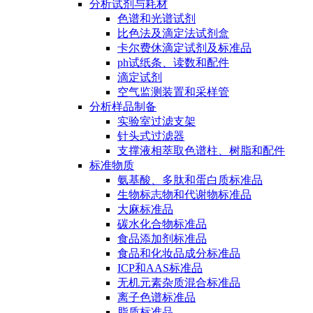
分析试剂与耗材
色谱和光谱试剂
比色法及滴定法试剂盒
卡尔费休滴定试剂及标准品
ph试纸条、读数和配件
滴定试剂
空气监测装置和采样管
分析样品制备
实验室过滤支架
针头式过滤器
支撑液相萃取色谱柱、树脂和配件
标准物质
氨基酸、多肽和蛋白质标准品
生物标志物和代谢物标准品
大麻标准品
碳水化合物标准品
食品添加剂标准品
食品和化妆品成分标准品
ICP和AAS标准品
无机元素杂质混合标准品
离子色谱标准品
脂质标准品