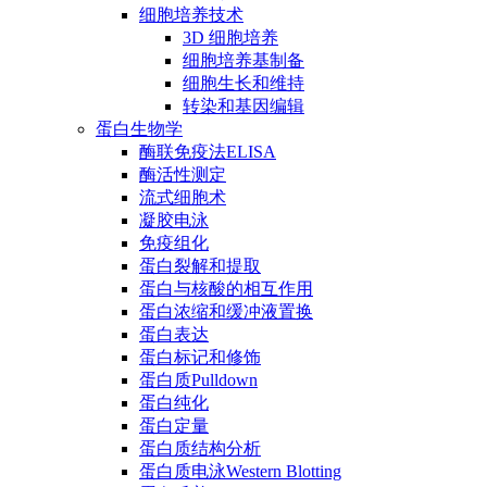
细胞培养技术
3D 细胞培养
细胞培养基制备
细胞生长和维持
转染和基因编辑
蛋白生物学
酶联免疫法ELISA
酶活性测定
流式细胞术
凝胶电泳
免疫组化
蛋白裂解和提取
蛋白与核酸的相互作用
蛋白浓缩和缓冲液置换
蛋白表达
蛋白标记和修饰
蛋白质Pulldown
蛋白纯化
蛋白定量
蛋白质结构分析
蛋白质电泳Western Blotting