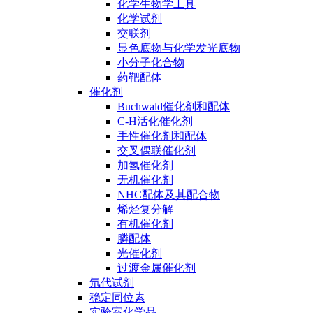
化学生物学工具
化学试剂
交联剂
显色底物与化学发光底物
小分子化合物
药靶配体
催化剂
Buchwald催化剂和配体
C-H活化催化剂
手性催化剂和配体
交叉偶联催化剂
加氢催化剂
无机催化剂
NHC配体及其配合物
烯烃复分解
有机催化剂
膦配体
光催化剂
过渡金属催化剂
氘代试剂
稳定同位素
实验室化学品