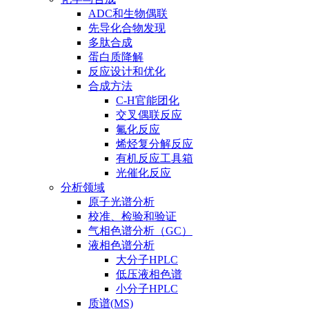
ADC和生物偶联
先导化合物发现
多肽合成
蛋白质降解
反应设计和优化
合成方法
C-H官能团化
交叉偶联反应
氟化反应
烯烃复分解反应
有机反应工具箱
光催化反应
分析领域
原子光谱分析
校准、检验和验证
气相色谱分析（GC）
液相色谱分析
大分子HPLC
低压液相色谱
小分子HPLC
质谱(MS)