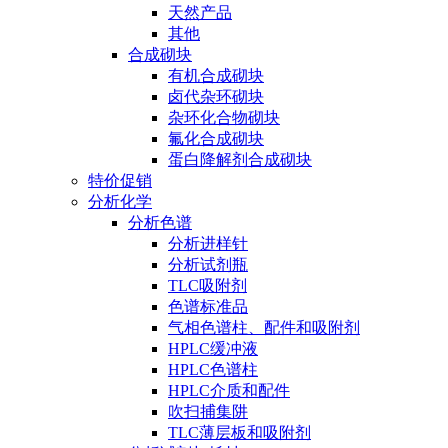
天然产品
其他
合成砌块
有机合成砌块
卤代杂环砌块
杂环化合物砌块
氟化合成砌块
蛋白降解剂合成砌块
特价促销
分析化学
分析色谱
分析进样针
分析试剂瓶
TLC吸附剂
色谱标准品
气相色谱柱、配件和吸附剂
HPLC缓冲液
HPLC色谱柱
HPLC介质和配件
吹扫捕集阱
TLC薄层板和吸附剂