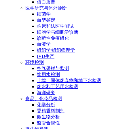
蛋白质普
医学研究与体外诊断
细菌学
血型鉴定
临床和法医学测试
细胞学与细胞学诊断
诊断性免疫组化
血液学
组织学/组织病理学
IVD生产
环境检测
空气采样与监测
饮用水检测
土壤、固体废弃物和地下水检测
废水和工艺用水检测
海洋研究
食品、化妆品检测
化学分析
香精香料制剂
微生物分析
监管合规性
微生物检测