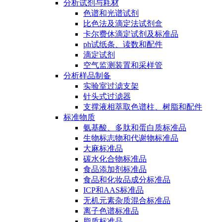
分析试剂与耗材
色谱和光谱试剂
比色法及滴定法试剂盒
卡尔费休滴定试剂及标准品
ph试纸条、读数和配件
滴定试剂
空气监测装置和采样管
分析样品制备
实验室过滤支架
针头式过滤器
支撑液相萃取色谱柱、树脂和配件
标准物质
氨基酸、多肽和蛋白质标准品
生物标志物和代谢物标准品
大麻标准品
碳水化合物标准品
食品添加剂标准品
食品和化妆品成分标准品
ICP和AAS标准品
无机元素杂质混合标准品
离子色谱标准品
脂质标准品