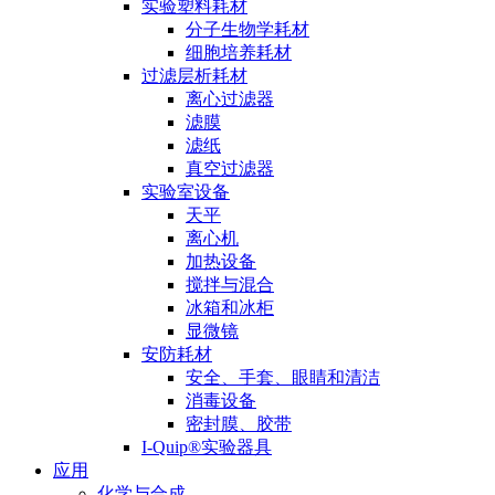
实验塑料耗材
分子生物学耗材
细胞培养耗材
过滤层析耗材
离心过滤器
滤膜
滤纸
真空过滤器
实验室设备
天平
离心机
加热设备
搅拌与混合
冰箱和冰柜
显微镜
安防耗材
安全、手套、眼睛和清洁
消毒设备
密封膜、胶带
I-Quip®️实验器具
应用
化学与合成