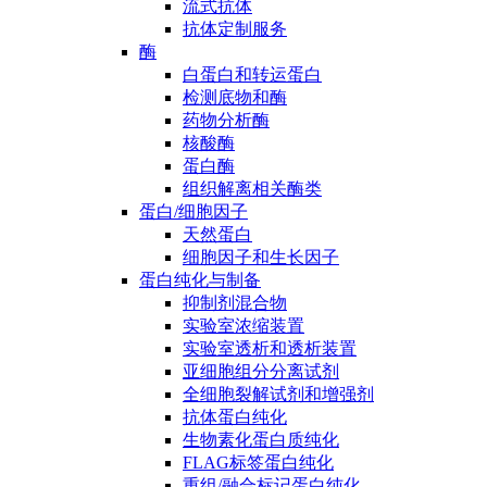
流式抗体
抗体定制服务
酶
白蛋白和转运蛋白
检测底物和酶
药物分析酶
核酸酶
蛋白酶
组织解离相关酶类
蛋白/细胞因子
天然蛋白
细胞因子和生长因子
蛋白纯化与制备
抑制剂混合物
实验室浓缩装置
实验室透析和透析装置
亚细胞组分分离试剂
全细胞裂解试剂和增强剂
抗体蛋白纯化
生物素化蛋白质纯化
FLAG标签蛋白纯化
重组/融合标记蛋白纯化