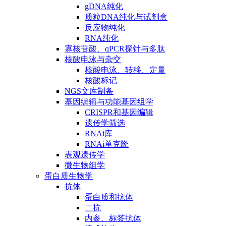
gDNA纯化
质粒DNA纯化与试剂盒
反应物纯化
RNA纯化
寡核苷酸、qPCR探针与多肽
核酸电泳与杂交
核酸电泳、转移、定量
核酸标记
NGS文库制备
基因编辑与功能基因组学
CRISPR和基因编辑
遗传学筛选
RNAi库
RNAi单克隆
表观遗传学
微生物组学
蛋白质生物学
抗体
蛋白质和抗体
二抗
内参、标签抗体