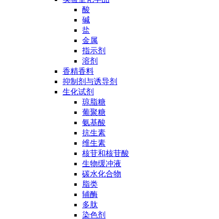
酸
碱
盐
金属
指示剂
溶剂
香精香料
抑制剂与诱导剂
生化试剂
琼脂糖
葡聚糖
氨基酸
抗生素
维生素
核苷和核苷酸
生物缓冲液
碳水化合物
脂类
辅酶
多肽
染色剂