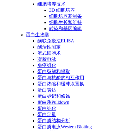
细胞培养技术
3D 细胞培养
细胞培养基制备
细胞生长和维持
转染和基因编辑
蛋白生物学
酶联免疫法ELISA
酶活性测定
流式细胞术
凝胶电泳
免疫组化
蛋白裂解和提取
蛋白与核酸的相互作用
蛋白浓缩和缓冲液置换
蛋白表达
蛋白标记和修饰
蛋白质Pulldown
蛋白纯化
蛋白定量
蛋白质结构分析
蛋白质电泳Western Blotting