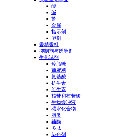
酸
碱
盐
金属
指示剂
溶剂
香精香料
抑制剂与诱导剂
生化试剂
琼脂糖
葡聚糖
氨基酸
抗生素
维生素
核苷和核苷酸
生物缓冲液
碳水化合物
脂类
辅酶
多肽
染色剂