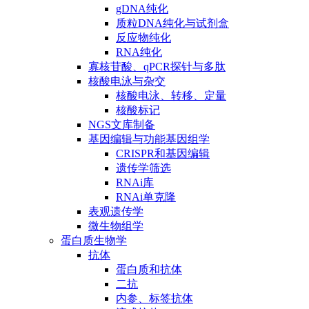
gDNA纯化
质粒DNA纯化与试剂盒
反应物纯化
RNA纯化
寡核苷酸、qPCR探针与多肽
核酸电泳与杂交
核酸电泳、转移、定量
核酸标记
NGS文库制备
基因编辑与功能基因组学
CRISPR和基因编辑
遗传学筛选
RNAi库
RNAi单克隆
表观遗传学
微生物组学
蛋白质生物学
抗体
蛋白质和抗体
二抗
内参、标签抗体