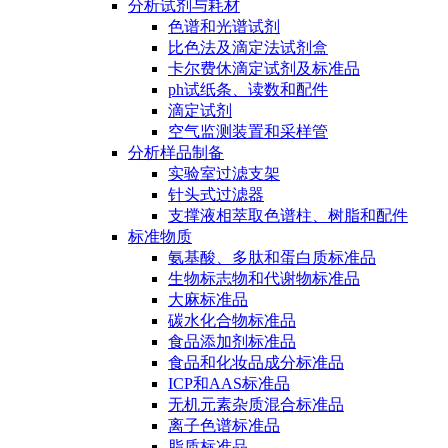
分析试剂与耗材
色谱和光谱试剂
比色法及滴定法试剂盒
卡尔费休滴定试剂及标准品
ph试纸条、读数和配件
滴定试剂
空气监测装置和采样管
分析样品制备
实验室过滤支架
针头式过滤器
支撑液相萃取色谱柱、树脂和配件
标准物质
氨基酸、多肽和蛋白质标准品
生物标志物和代谢物标准品
大麻标准品
碳水化合物标准品
食品添加剂标准品
食品和化妆品成分标准品
ICP和AAS标准品
无机元素杂质混合标准品
离子色谱标准品
脂质标准品