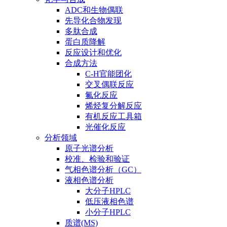
ADC和生物偶联
先导化合物发现
多肽合成
蛋白质降解
反应设计和优化
合成方法
C-H官能团化
交叉偶联反应
氟化反应
烯烃复分解反应
有机反应工具箱
光催化反应
分析领域
原子光谱分析
校准、检验和验证
气相色谱分析（GC）
液相色谱分析
大分子HPLC
低压液相色谱
小分子HPLC
质谱(MS)