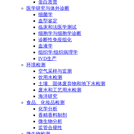
蛋白质普
医学研究与体外诊断
细菌学
血型鉴定
临床和法医学测试
细胞学与细胞学诊断
诊断性免疫组化
血液学
组织学/组织病理学
IVD生产
环境检测
空气采样与监测
饮用水检测
土壤、固体废弃物和地下水检测
废水和工艺用水检测
海洋研究
食品、化妆品检测
化学分析
香精香料制剂
微生物分析
监管合规性
微生物检测