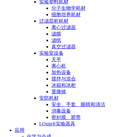
实验塑料耗材
分子生物学耗材
细胞培养耗材
过滤层析耗材
离心过滤器
滤膜
滤纸
真空过滤器
实验室设备
天平
离心机
加热设备
搅拌与混合
冰箱和冰柜
显微镜
安防耗材
安全、手套、眼睛和清洁
消毒设备
密封膜、胶带
I-Quip®️实验器具
应用
化学与合成