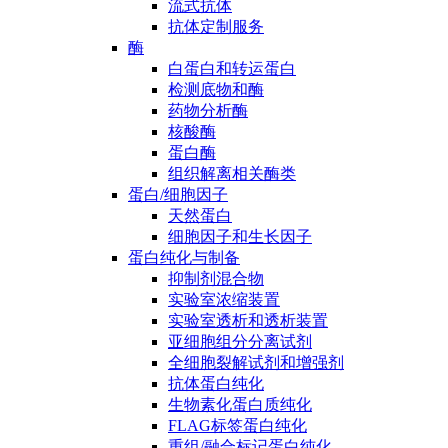
流式抗体
抗体定制服务
酶
白蛋白和转运蛋白
检测底物和酶
药物分析酶
核酸酶
蛋白酶
组织解离相关酶类
蛋白/细胞因子
天然蛋白
细胞因子和生长因子
蛋白纯化与制备
抑制剂混合物
实验室浓缩装置
实验室透析和透析装置
亚细胞组分分离试剂
全细胞裂解试剂和增强剂
抗体蛋白纯化
生物素化蛋白质纯化
FLAG标签蛋白纯化
重组/融合标记蛋白纯化