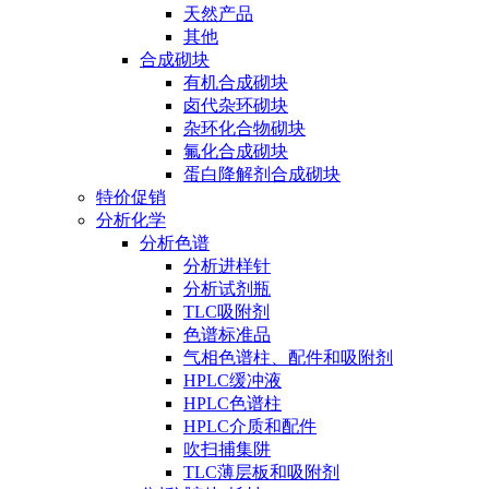
天然产品
其他
合成砌块
有机合成砌块
卤代杂环砌块
杂环化合物砌块
氟化合成砌块
蛋白降解剂合成砌块
特价促销
分析化学
分析色谱
分析进样针
分析试剂瓶
TLC吸附剂
色谱标准品
气相色谱柱、配件和吸附剂
HPLC缓冲液
HPLC色谱柱
HPLC介质和配件
吹扫捕集阱
TLC薄层板和吸附剂