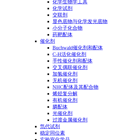
化学生物学工具
化学试剂
交联剂
显色底物与化学发光底物
小分子化合物
药靶配体
催化剂
Buchwald催化剂和配体
C-H活化催化剂
手性催化剂和配体
交叉偶联催化剂
加氢催化剂
无机催化剂
NHC配体及其配合物
烯烃复分解
有机催化剂
膦配体
光催化剂
过渡金属催化剂
氘代试剂
稳定同位素
实验室化学品