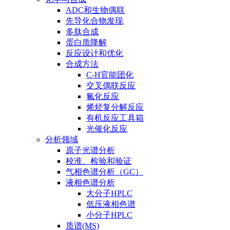
ADC和生物偶联
先导化合物发现
多肽合成
蛋白质降解
反应设计和优化
合成方法
C-H官能团化
交叉偶联反应
氟化反应
烯烃复分解反应
有机反应工具箱
光催化反应
分析领域
原子光谱分析
校准、检验和验证
气相色谱分析（GC）
液相色谱分析
大分子HPLC
低压液相色谱
小分子HPLC
质谱(MS)