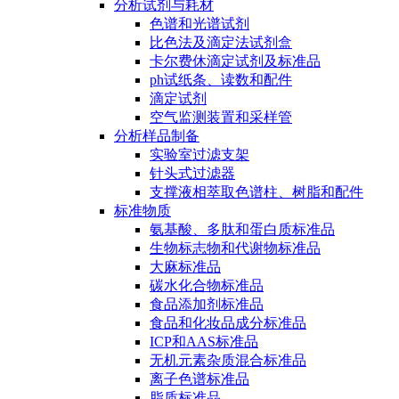
分析试剂与耗材
色谱和光谱试剂
比色法及滴定法试剂盒
卡尔费休滴定试剂及标准品
ph试纸条、读数和配件
滴定试剂
空气监测装置和采样管
分析样品制备
实验室过滤支架
针头式过滤器
支撑液相萃取色谱柱、树脂和配件
标准物质
氨基酸、多肽和蛋白质标准品
生物标志物和代谢物标准品
大麻标准品
碳水化合物标准品
食品添加剂标准品
食品和化妆品成分标准品
ICP和AAS标准品
无机元素杂质混合标准品
离子色谱标准品
脂质标准品