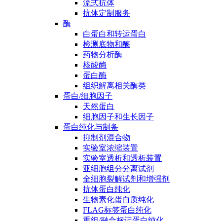
流式抗体
抗体定制服务
酶
白蛋白和转运蛋白
检测底物和酶
药物分析酶
核酸酶
蛋白酶
组织解离相关酶类
蛋白/细胞因子
天然蛋白
细胞因子和生长因子
蛋白纯化与制备
抑制剂混合物
实验室浓缩装置
实验室透析和透析装置
亚细胞组分分离试剂
全细胞裂解试剂和增强剂
抗体蛋白纯化
生物素化蛋白质纯化
FLAG标签蛋白纯化
重组/融合标记蛋白纯化