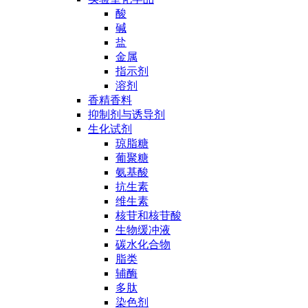
酸
碱
盐
金属
指示剂
溶剂
香精香料
抑制剂与诱导剂
生化试剂
琼脂糖
葡聚糖
氨基酸
抗生素
维生素
核苷和核苷酸
生物缓冲液
碳水化合物
脂类
辅酶
多肽
染色剂