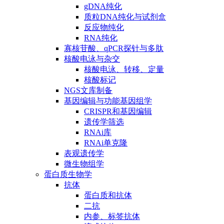
gDNA纯化
质粒DNA纯化与试剂盒
反应物纯化
RNA纯化
寡核苷酸、qPCR探针与多肽
核酸电泳与杂交
核酸电泳、转移、定量
核酸标记
NGS文库制备
基因编辑与功能基因组学
CRISPR和基因编辑
遗传学筛选
RNAi库
RNAi单克隆
表观遗传学
微生物组学
蛋白质生物学
抗体
蛋白质和抗体
二抗
内参、标签抗体