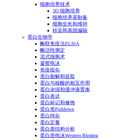
细胞培养技术
3D 细胞培养
细胞培养基制备
细胞生长和维持
转染和基因编辑
蛋白生物学
酶联免疫法ELISA
酶活性测定
流式细胞术
凝胶电泳
免疫组化
蛋白裂解和提取
蛋白与核酸的相互作用
蛋白浓缩和缓冲液置换
蛋白表达
蛋白标记和修饰
蛋白质Pulldown
蛋白纯化
蛋白定量
蛋白质结构分析
蛋白质电泳Western Blotting