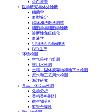
蛋白质普
医学研究与体外诊断
细菌学
血型鉴定
临床和法医学测试
细胞学与细胞学诊断
诊断性免疫组化
血液学
组织学/组织病理学
IVD生产
环境检测
空气采样与监测
饮用水检测
土壤、固体废弃物和地下水检测
废水和工艺用水检测
海洋研究
食品、化妆品检测
化学分析
香精香料制剂
微生物分析
监管合规性
微生物检测