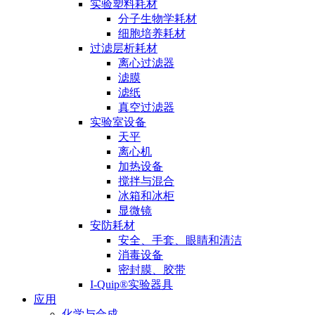
实验塑料耗材
分子生物学耗材
细胞培养耗材
过滤层析耗材
离心过滤器
滤膜
滤纸
真空过滤器
实验室设备
天平
离心机
加热设备
搅拌与混合
冰箱和冰柜
显微镜
安防耗材
安全、手套、眼睛和清洁
消毒设备
密封膜、胶带
I-Quip®️实验器具
应用
化学与合成