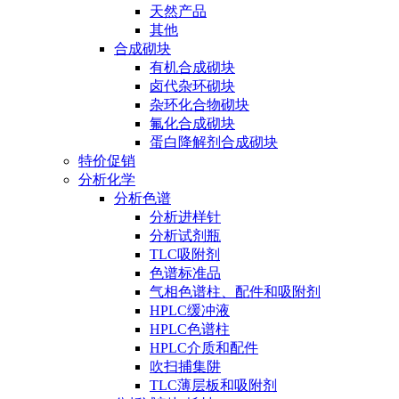
天然产品
其他
合成砌块
有机合成砌块
卤代杂环砌块
杂环化合物砌块
氟化合成砌块
蛋白降解剂合成砌块
特价促销
分析化学
分析色谱
分析进样针
分析试剂瓶
TLC吸附剂
色谱标准品
气相色谱柱、配件和吸附剂
HPLC缓冲液
HPLC色谱柱
HPLC介质和配件
吹扫捕集阱
TLC薄层板和吸附剂