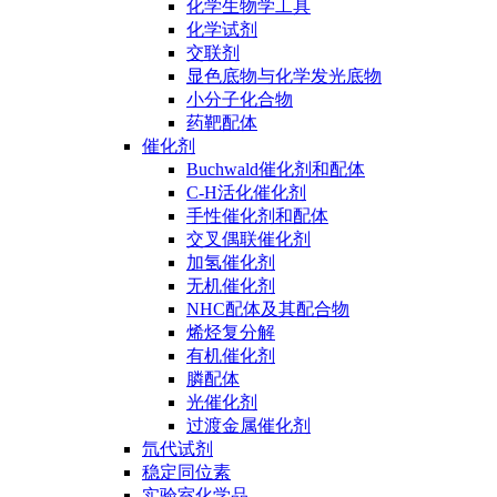
化学生物学工具
化学试剂
交联剂
显色底物与化学发光底物
小分子化合物
药靶配体
催化剂
Buchwald催化剂和配体
C-H活化催化剂
手性催化剂和配体
交叉偶联催化剂
加氢催化剂
无机催化剂
NHC配体及其配合物
烯烃复分解
有机催化剂
膦配体
光催化剂
过渡金属催化剂
氘代试剂
稳定同位素
实验室化学品