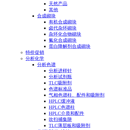
天然产品
其他
合成砌块
有机合成砌块
卤代杂环砌块
杂环化合物砌块
氟化合成砌块
蛋白降解剂合成砌块
特价促销
分析化学
分析色谱
分析进样针
分析试剂瓶
TLC吸附剂
色谱标准品
气相色谱柱、配件和吸附剂
HPLC缓冲液
HPLC色谱柱
HPLC介质和配件
吹扫捕集阱
TLC薄层板和吸附剂