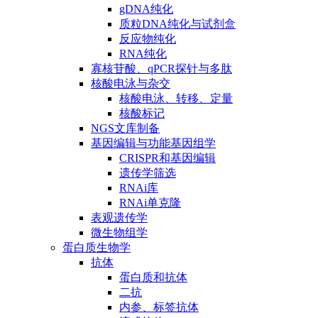
gDNA纯化
质粒DNA纯化与试剂盒
反应物纯化
RNA纯化
寡核苷酸、qPCR探针与多肽
核酸电泳与杂交
核酸电泳、转移、定量
核酸标记
NGS文库制备
基因编辑与功能基因组学
CRISPR和基因编辑
遗传学筛选
RNAi库
RNAi单克隆
表观遗传学
微生物组学
蛋白质生物学
抗体
蛋白质和抗体
二抗
内参、标签抗体