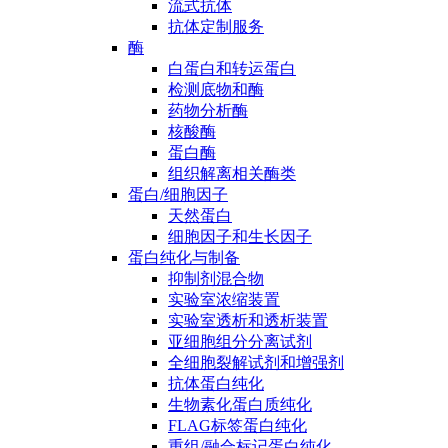
流式抗体
抗体定制服务
酶
白蛋白和转运蛋白
检测底物和酶
药物分析酶
核酸酶
蛋白酶
组织解离相关酶类
蛋白/细胞因子
天然蛋白
细胞因子和生长因子
蛋白纯化与制备
抑制剂混合物
实验室浓缩装置
实验室透析和透析装置
亚细胞组分分离试剂
全细胞裂解试剂和增强剂
抗体蛋白纯化
生物素化蛋白质纯化
FLAG标签蛋白纯化
重组/融合标记蛋白纯化