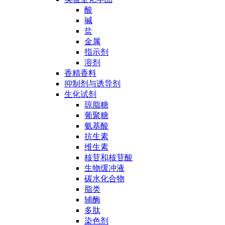
酸
碱
盐
金属
指示剂
溶剂
香精香料
抑制剂与诱导剂
生化试剂
琼脂糖
葡聚糖
氨基酸
抗生素
维生素
核苷和核苷酸
生物缓冲液
碳水化合物
脂类
辅酶
多肽
染色剂