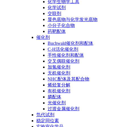
化学生物学工具
化学试剂
交联剂
显色底物与化学发光底物
小分子化合物
药靶配体
催化剂
Buchwald催化剂和配体
C-H活化催化剂
手性催化剂和配体
交叉偶联催化剂
加氢催化剂
无机催化剂
NHC配体及其配合物
烯烃复分解
有机催化剂
膦配体
光催化剂
过渡金属催化剂
氘代试剂
稳定同位素
实验室化学品