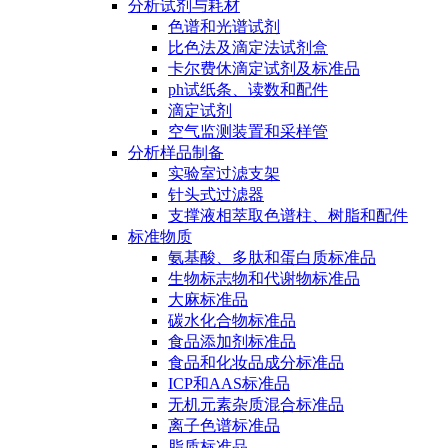
分析试剂与耗材
色谱和光谱试剂
比色法及滴定法试剂盒
卡尔费休滴定试剂及标准品
ph试纸条、读数和配件
滴定试剂
空气监测装置和采样管
分析样品制备
实验室过滤支架
针头式过滤器
支撑液相萃取色谱柱、树脂和配件
标准物质
氨基酸、多肽和蛋白质标准品
生物标志物和代谢物标准品
大麻标准品
碳水化合物标准品
食品添加剂标准品
食品和化妆品成分标准品
ICP和AAS标准品
无机元素杂质混合标准品
离子色谱标准品
脂质标准品