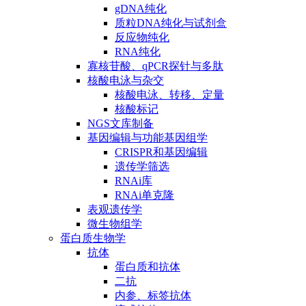
gDNA纯化
质粒DNA纯化与试剂盒
反应物纯化
RNA纯化
寡核苷酸、qPCR探针与多肽
核酸电泳与杂交
核酸电泳、转移、定量
核酸标记
NGS文库制备
基因编辑与功能基因组学
CRISPR和基因编辑
遗传学筛选
RNAi库
RNAi单克隆
表观遗传学
微生物组学
蛋白质生物学
抗体
蛋白质和抗体
二抗
内参、标签抗体