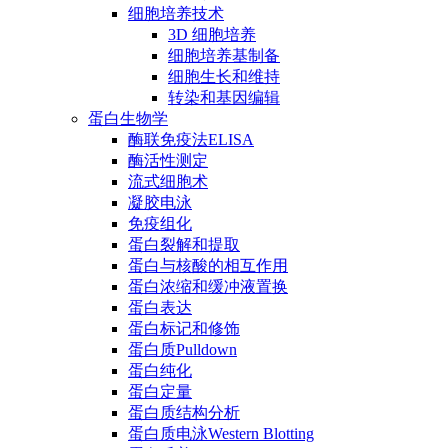
细胞培养技术
3D 细胞培养
细胞培养基制备
细胞生长和维持
转染和基因编辑
蛋白生物学
酶联免疫法ELISA
酶活性测定
流式细胞术
凝胶电泳
免疫组化
蛋白裂解和提取
蛋白与核酸的相互作用
蛋白浓缩和缓冲液置换
蛋白表达
蛋白标记和修饰
蛋白质Pulldown
蛋白纯化
蛋白定量
蛋白质结构分析
蛋白质电泳Western Blotting