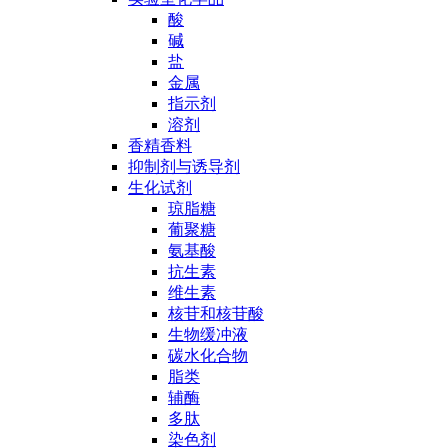
酸
碱
盐
金属
指示剂
溶剂
香精香料
抑制剂与诱导剂
生化试剂
琼脂糖
葡聚糖
氨基酸
抗生素
维生素
核苷和核苷酸
生物缓冲液
碳水化合物
脂类
辅酶
多肽
染色剂