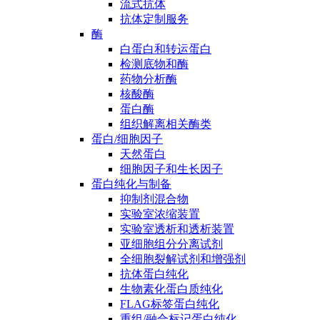
流式抗体
抗体定制服务
酶
白蛋白和转运蛋白
检测底物和酶
药物分析酶
核酸酶
蛋白酶
组织解离相关酶类
蛋白/细胞因子
天然蛋白
细胞因子和生长因子
蛋白纯化与制备
抑制剂混合物
实验室浓缩装置
实验室透析和透析装置
亚细胞组分分离试剂
全细胞裂解试剂和增强剂
抗体蛋白纯化
生物素化蛋白质纯化
FLAG标签蛋白纯化
重组/融合标记蛋白纯化