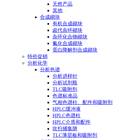
天然产品
其他
合成砌块
有机合成砌块
卤代杂环砌块
杂环化合物砌块
氟化合成砌块
蛋白降解剂合成砌块
特价促销
分析化学
分析色谱
分析进样针
分析试剂瓶
TLC吸附剂
色谱标准品
气相色谱柱、配件和吸附剂
HPLC缓冲液
HPLC色谱柱
HPLC介质和配件
吹扫捕集阱
TLC薄层板和吸附剂