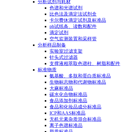
分析试剂与耗材
色谱和光谱试剂
比色法及滴定法试剂盒
卡尔费休滴定试剂及标准品
ph试纸条、读数和配件
滴定试剂
空气监测装置和采样管
分析样品制备
实验室过滤支架
针头式过滤器
支撑液相萃取色谱柱、树脂和配件
标准物质
氨基酸、多肽和蛋白质标准品
生物标志物和代谢物标准品
大麻标准品
碳水化合物标准品
食品添加剂标准品
食品和化妆品成分标准品
ICP和AAS标准品
无机元素杂质混合标准品
离子色谱标准品
脂质标准品