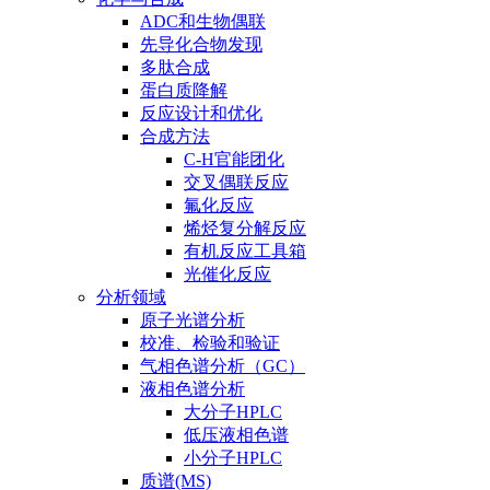
ADC和生物偶联
先导化合物发现
多肽合成
蛋白质降解
反应设计和优化
合成方法
C-H官能团化
交叉偶联反应
氟化反应
烯烃复分解反应
有机反应工具箱
光催化反应
分析领域
原子光谱分析
校准、检验和验证
气相色谱分析（GC）
液相色谱分析
大分子HPLC
低压液相色谱
小分子HPLC
质谱(MS)