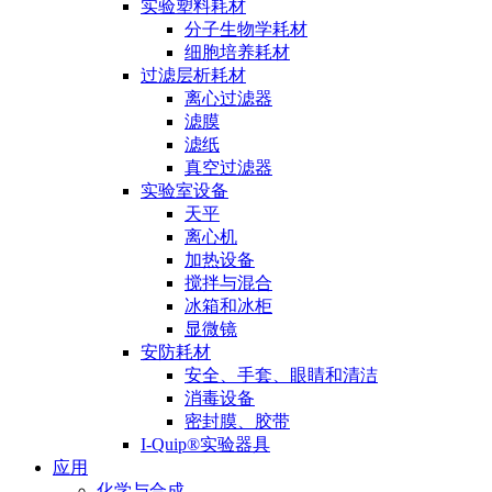
实验塑料耗材
分子生物学耗材
细胞培养耗材
过滤层析耗材
离心过滤器
滤膜
滤纸
真空过滤器
实验室设备
天平
离心机
加热设备
搅拌与混合
冰箱和冰柜
显微镜
安防耗材
安全、手套、眼睛和清洁
消毒设备
密封膜、胶带
I-Quip®️实验器具
应用
化学与合成