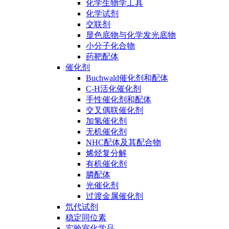
化学生物学工具
化学试剂
交联剂
显色底物与化学发光底物
小分子化合物
药靶配体
催化剂
Buchwald催化剂和配体
C-H活化催化剂
手性催化剂和配体
交叉偶联催化剂
加氢催化剂
无机催化剂
NHC配体及其配合物
烯烃复分解
有机催化剂
膦配体
光催化剂
过渡金属催化剂
氘代试剂
稳定同位素
实验室化学品