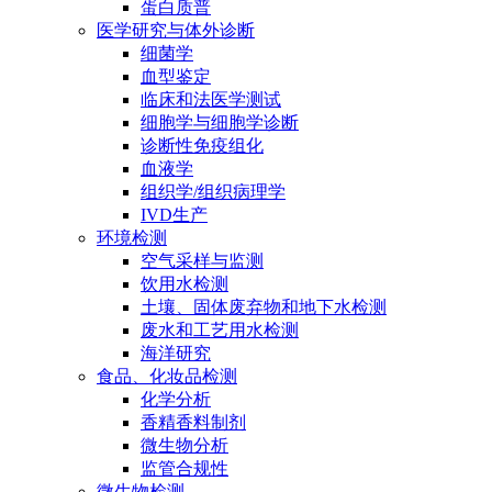
蛋白质普
医学研究与体外诊断
细菌学
血型鉴定
临床和法医学测试
细胞学与细胞学诊断
诊断性免疫组化
血液学
组织学/组织病理学
IVD生产
环境检测
空气采样与监测
饮用水检测
土壤、固体废弃物和地下水检测
废水和工艺用水检测
海洋研究
食品、化妆品检测
化学分析
香精香料制剂
微生物分析
监管合规性
微生物检测