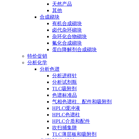
天然产品
其他
合成砌块
有机合成砌块
卤代杂环砌块
杂环化合物砌块
氟化合成砌块
蛋白降解剂合成砌块
特价促销
分析化学
分析色谱
分析进样针
分析试剂瓶
TLC吸附剂
色谱标准品
气相色谱柱、配件和吸附剂
HPLC缓冲液
HPLC色谱柱
HPLC介质和配件
吹扫捕集阱
TLC薄层板和吸附剂