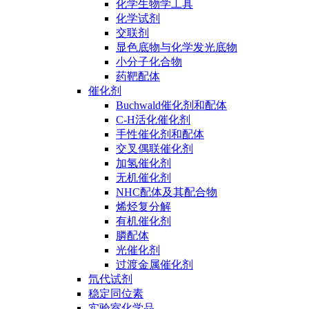
化学生物学工具
化学试剂
交联剂
显色底物与化学发光底物
小分子化合物
药靶配体
催化剂
Buchwald催化剂和配体
C-H活化催化剂
手性催化剂和配体
交叉偶联催化剂
加氢催化剂
无机催化剂
NHC配体及其配合物
烯烃复分解
有机催化剂
膦配体
光催化剂
过渡金属催化剂
氘代试剂
稳定同位素
实验室化学品