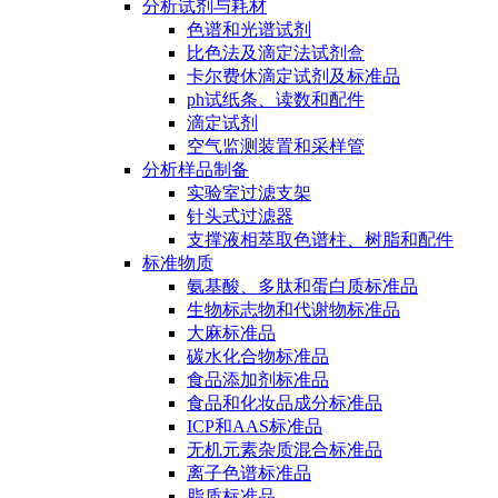
分析试剂与耗材
色谱和光谱试剂
比色法及滴定法试剂盒
卡尔费休滴定试剂及标准品
ph试纸条、读数和配件
滴定试剂
空气监测装置和采样管
分析样品制备
实验室过滤支架
针头式过滤器
支撑液相萃取色谱柱、树脂和配件
标准物质
氨基酸、多肽和蛋白质标准品
生物标志物和代谢物标准品
大麻标准品
碳水化合物标准品
食品添加剂标准品
食品和化妆品成分标准品
ICP和AAS标准品
无机元素杂质混合标准品
离子色谱标准品
脂质标准品