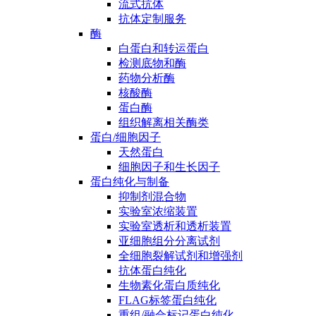
流式抗体
抗体定制服务
酶
白蛋白和转运蛋白
检测底物和酶
药物分析酶
核酸酶
蛋白酶
组织解离相关酶类
蛋白/细胞因子
天然蛋白
细胞因子和生长因子
蛋白纯化与制备
抑制剂混合物
实验室浓缩装置
实验室透析和透析装置
亚细胞组分分离试剂
全细胞裂解试剂和增强剂
抗体蛋白纯化
生物素化蛋白质纯化
FLAG标签蛋白纯化
重组/融合标记蛋白纯化