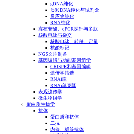
gDNA纯化
质粒DNA纯化与试剂盒
反应物纯化
RNA纯化
寡核苷酸、qPCR探针与多肽
核酸电泳与杂交
核酸电泳、转移、定量
核酸标记
NGS文库制备
基因编辑与功能基因组学
CRISPR和基因编辑
遗传学筛选
RNAi库
RNAi单克隆
表观遗传学
微生物组学
蛋白质生物学
抗体
蛋白质和抗体
二抗
内参、标签抗体