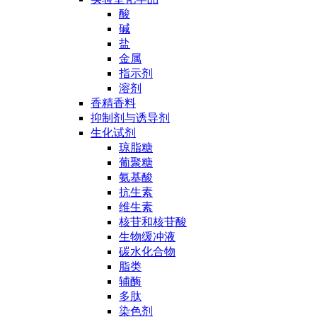
酸
碱
盐
金属
指示剂
溶剂
香精香料
抑制剂与诱导剂
生化试剂
琼脂糖
葡聚糖
氨基酸
抗生素
维生素
核苷和核苷酸
生物缓冲液
碳水化合物
脂类
辅酶
多肽
染色剂