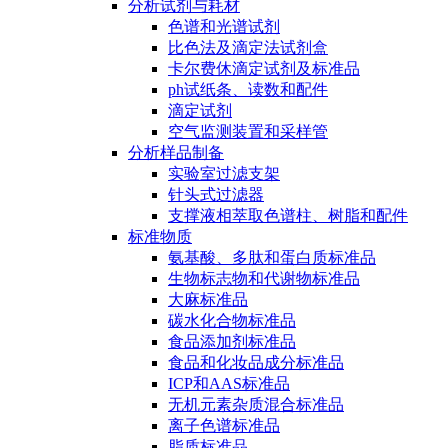
分析试剂与耗材
色谱和光谱试剂
比色法及滴定法试剂盒
卡尔费休滴定试剂及标准品
ph试纸条、读数和配件
滴定试剂
空气监测装置和采样管
分析样品制备
实验室过滤支架
针头式过滤器
支撑液相萃取色谱柱、树脂和配件
标准物质
氨基酸、多肽和蛋白质标准品
生物标志物和代谢物标准品
大麻标准品
碳水化合物标准品
食品添加剂标准品
食品和化妆品成分标准品
ICP和AAS标准品
无机元素杂质混合标准品
离子色谱标准品
脂质标准品