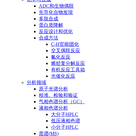
ADC和生物偶联
先导化合物发现
多肽合成
蛋白质降解
反应设计和优化
合成方法
C-H官能团化
交叉偶联反应
氟化反应
烯烃复分解反应
有机反应工具箱
光催化反应
分析领域
原子光谱分析
校准、检验和验证
气相色谱分析（GC）
液相色谱分析
大分子HPLC
低压液相色谱
小分子HPLC
质谱(MS)