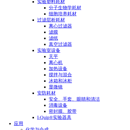
实验塑料耗材
分子生物学耗材
细胞培养耗材
过滤层析耗材
离心过滤器
滤膜
滤纸
真空过滤器
实验室设备
天平
离心机
加热设备
搅拌与混合
冰箱和冰柜
显微镜
安防耗材
安全、手套、眼睛和清洁
消毒设备
密封膜、胶带
I-Quip®️实验器具
应用
化学与合成