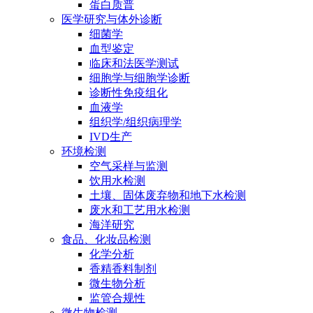
蛋白质普
医学研究与体外诊断
细菌学
血型鉴定
临床和法医学测试
细胞学与细胞学诊断
诊断性免疫组化
血液学
组织学/组织病理学
IVD生产
环境检测
空气采样与监测
饮用水检测
土壤、固体废弃物和地下水检测
废水和工艺用水检测
海洋研究
食品、化妆品检测
化学分析
香精香料制剂
微生物分析
监管合规性
微生物检测