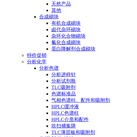
天然产品
其他
合成砌块
有机合成砌块
卤代杂环砌块
杂环化合物砌块
氟化合成砌块
蛋白降解剂合成砌块
特价促销
分析化学
分析色谱
分析进样针
分析试剂瓶
TLC吸附剂
色谱标准品
气相色谱柱、配件和吸附剂
HPLC缓冲液
HPLC色谱柱
HPLC介质和配件
吹扫捕集阱
TLC薄层板和吸附剂