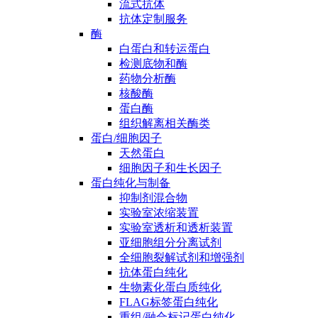
流式抗体
抗体定制服务
酶
白蛋白和转运蛋白
检测底物和酶
药物分析酶
核酸酶
蛋白酶
组织解离相关酶类
蛋白/细胞因子
天然蛋白
细胞因子和生长因子
蛋白纯化与制备
抑制剂混合物
实验室浓缩装置
实验室透析和透析装置
亚细胞组分分离试剂
全细胞裂解试剂和增强剂
抗体蛋白纯化
生物素化蛋白质纯化
FLAG标签蛋白纯化
重组/融合标记蛋白纯化