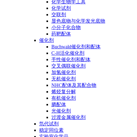
化学生物学工具
化学试剂
交联剂
显色底物与化学发光底物
小分子化合物
药靶配体
催化剂
Buchwald催化剂和配体
C-H活化催化剂
手性催化剂和配体
交叉偶联催化剂
加氢催化剂
无机催化剂
NHC配体及其配合物
烯烃复分解
有机催化剂
膦配体
光催化剂
过渡金属催化剂
氘代试剂
稳定同位素
实验室化学品