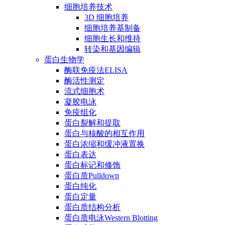
细胞培养技术
3D 细胞培养
细胞培养基制备
细胞生长和维持
转染和基因编辑
蛋白生物学
酶联免疫法ELISA
酶活性测定
流式细胞术
凝胶电泳
免疫组化
蛋白裂解和提取
蛋白与核酸的相互作用
蛋白浓缩和缓冲液置换
蛋白表达
蛋白标记和修饰
蛋白质Pulldown
蛋白纯化
蛋白定量
蛋白质结构分析
蛋白质电泳Western Blotting