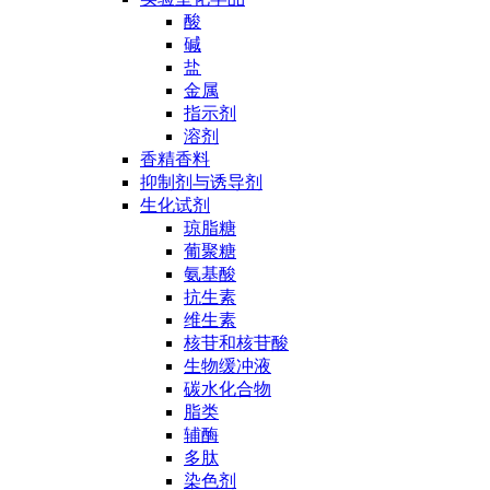
酸
碱
盐
金属
指示剂
溶剂
香精香料
抑制剂与诱导剂
生化试剂
琼脂糖
葡聚糖
氨基酸
抗生素
维生素
核苷和核苷酸
生物缓冲液
碳水化合物
脂类
辅酶
多肽
染色剂