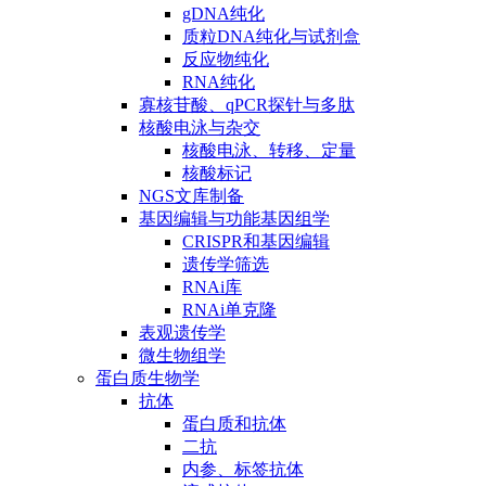
gDNA纯化
质粒DNA纯化与试剂盒
反应物纯化
RNA纯化
寡核苷酸、qPCR探针与多肽
核酸电泳与杂交
核酸电泳、转移、定量
核酸标记
NGS文库制备
基因编辑与功能基因组学
CRISPR和基因编辑
遗传学筛选
RNAi库
RNAi单克隆
表观遗传学
微生物组学
蛋白质生物学
抗体
蛋白质和抗体
二抗
内参、标签抗体