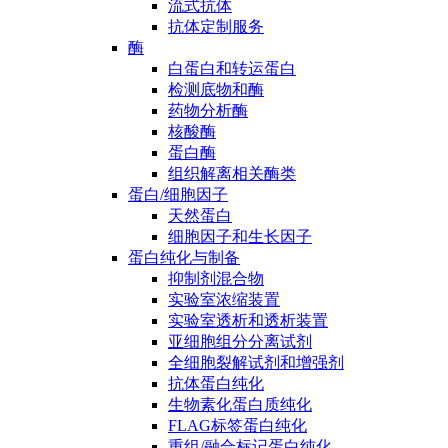
流式抗体
抗体定制服务
酶
白蛋白和转运蛋白
检测底物和酶
药物分析酶
核酸酶
蛋白酶
组织解离相关酶类
蛋白/细胞因子
天然蛋白
细胞因子和生长因子
蛋白纯化与制备
抑制剂混合物
实验室浓缩装置
实验室透析和透析装置
亚细胞组分分离试剂
全细胞裂解试剂和增强剂
抗体蛋白纯化
生物素化蛋白质纯化
FLAG标签蛋白纯化
重组/融合标记蛋白纯化