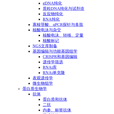
gDNA纯化
质粒DNA纯化与试剂盒
反应物纯化
RNA纯化
寡核苷酸、qPCR探针与多肽
核酸电泳与杂交
核酸电泳、转移、定量
核酸标记
NGS文库制备
基因编辑与功能基因组学
CRISPR和基因编辑
遗传学筛选
RNAi库
RNAi单克隆
表观遗传学
微生物组学
蛋白质生物学
抗体
蛋白质和抗体
二抗
内参、标签抗体