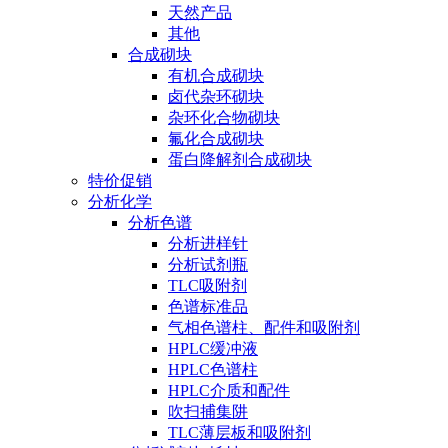
天然产品
其他
合成砌块
有机合成砌块
卤代杂环砌块
杂环化合物砌块
氟化合成砌块
蛋白降解剂合成砌块
特价促销
分析化学
分析色谱
分析进样针
分析试剂瓶
TLC吸附剂
色谱标准品
气相色谱柱、配件和吸附剂
HPLC缓冲液
HPLC色谱柱
HPLC介质和配件
吹扫捕集阱
TLC薄层板和吸附剂