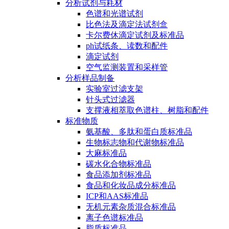
分析试剂与耗材
色谱和光谱试剂
比色法及滴定法试剂盒
卡尔费休滴定试剂及标准品
ph试纸条、读数和配件
滴定试剂
空气监测装置和采样管
分析样品制备
实验室过滤支架
针头式过滤器
支撑液相萃取色谱柱、树脂和配件
标准物质
氨基酸、多肽和蛋白质标准品
生物标志物和代谢物标准品
大麻标准品
碳水化合物标准品
食品添加剂标准品
食品和化妆品成分标准品
ICP和AAS标准品
无机元素杂质混合标准品
离子色谱标准品
脂质标准品