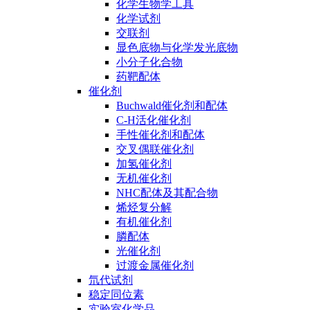
化学生物学工具
化学试剂
交联剂
显色底物与化学发光底物
小分子化合物
药靶配体
催化剂
Buchwald催化剂和配体
C-H活化催化剂
手性催化剂和配体
交叉偶联催化剂
加氢催化剂
无机催化剂
NHC配体及其配合物
烯烃复分解
有机催化剂
膦配体
光催化剂
过渡金属催化剂
氘代试剂
稳定同位素
实验室化学品