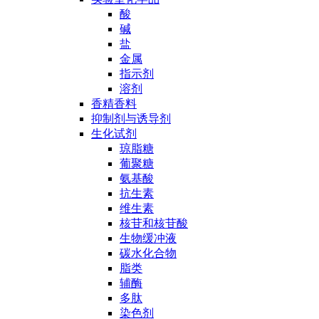
酸
碱
盐
金属
指示剂
溶剂
香精香料
抑制剂与诱导剂
生化试剂
琼脂糖
葡聚糖
氨基酸
抗生素
维生素
核苷和核苷酸
生物缓冲液
碳水化合物
脂类
辅酶
多肽
染色剂