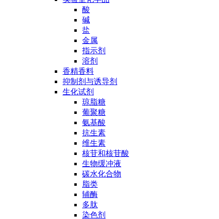
酸
碱
盐
金属
指示剂
溶剂
香精香料
抑制剂与诱导剂
生化试剂
琼脂糖
葡聚糖
氨基酸
抗生素
维生素
核苷和核苷酸
生物缓冲液
碳水化合物
脂类
辅酶
多肽
染色剂