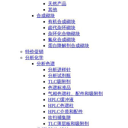
天然产品
其他
合成砌块
有机合成砌块
卤代杂环砌块
杂环化合物砌块
氟化合成砌块
蛋白降解剂合成砌块
特价促销
分析化学
分析色谱
分析进样针
分析试剂瓶
TLC吸附剂
色谱标准品
气相色谱柱、配件和吸附剂
HPLC缓冲液
HPLC色谱柱
HPLC介质和配件
吹扫捕集阱
TLC薄层板和吸附剂