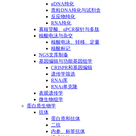
gDNA纯化
质粒DNA纯化与试剂盒
反应物纯化
RNA纯化
寡核苷酸、qPCR探针与多肽
核酸电泳与杂交
核酸电泳、转移、定量
核酸标记
NGS文库制备
基因编辑与功能基因组学
CRISPR和基因编辑
遗传学筛选
RNAi库
RNAi单克隆
表观遗传学
微生物组学
蛋白质生物学
抗体
蛋白质和抗体
二抗
内参、标签抗体