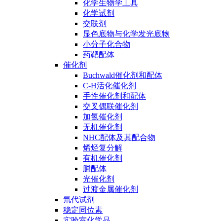
化学生物学工具
化学试剂
交联剂
显色底物与化学发光底物
小分子化合物
药靶配体
催化剂
Buchwald催化剂和配体
C-H活化催化剂
手性催化剂和配体
交叉偶联催化剂
加氢催化剂
无机催化剂
NHC配体及其配合物
烯烃复分解
有机催化剂
膦配体
光催化剂
过渡金属催化剂
氘代试剂
稳定同位素
实验室化学品