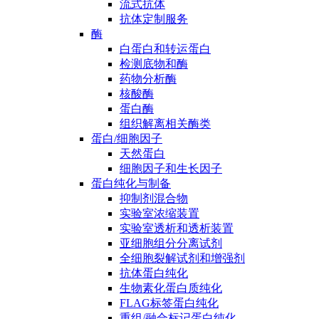
流式抗体
抗体定制服务
酶
白蛋白和转运蛋白
检测底物和酶
药物分析酶
核酸酶
蛋白酶
组织解离相关酶类
蛋白/细胞因子
天然蛋白
细胞因子和生长因子
蛋白纯化与制备
抑制剂混合物
实验室浓缩装置
实验室透析和透析装置
亚细胞组分分离试剂
全细胞裂解试剂和增强剂
抗体蛋白纯化
生物素化蛋白质纯化
FLAG标签蛋白纯化
重组/融合标记蛋白纯化