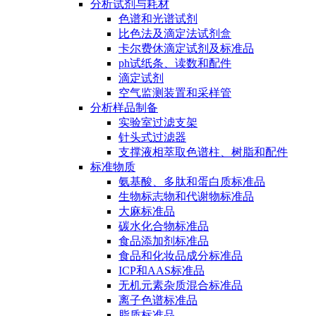
分析试剂与耗材
色谱和光谱试剂
比色法及滴定法试剂盒
卡尔费休滴定试剂及标准品
ph试纸条、读数和配件
滴定试剂
空气监测装置和采样管
分析样品制备
实验室过滤支架
针头式过滤器
支撑液相萃取色谱柱、树脂和配件
标准物质
氨基酸、多肽和蛋白质标准品
生物标志物和代谢物标准品
大麻标准品
碳水化合物标准品
食品添加剂标准品
食品和化妆品成分标准品
ICP和AAS标准品
无机元素杂质混合标准品
离子色谱标准品
脂质标准品