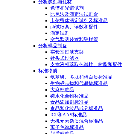
分析试剂与耗材
色谱和光谱试剂
比色法及滴定法试剂盒
卡尔费休滴定试剂及标准品
ph试纸条、读数和配件
滴定试剂
空气监测装置和采样管
分析样品制备
实验室过滤支架
针头式过滤器
支撑液相萃取色谱柱、树脂和配件
标准物质
氨基酸、多肽和蛋白质标准品
生物标志物和代谢物标准品
大麻标准品
碳水化合物标准品
食品添加剂标准品
食品和化妆品成分标准品
ICP和AAS标准品
无机元素杂质混合标准品
离子色谱标准品
脂质标准品