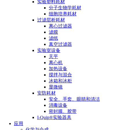
实验塑料耗材
分子生物学耗材
细胞培养耗材
过滤层析耗材
离心过滤器
滤膜
滤纸
真空过滤器
实验室设备
天平
离心机
加热设备
搅拌与混合
冰箱和冰柜
显微镜
安防耗材
安全、手套、眼睛和清洁
消毒设备
密封膜、胶带
I-Quip®️实验器具
应用
化学与合成