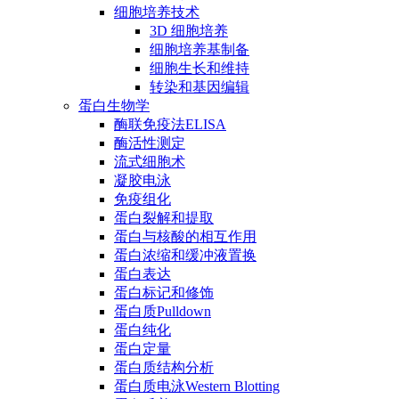
细胞培养技术
3D 细胞培养
细胞培养基制备
细胞生长和维持
转染和基因编辑
蛋白生物学
酶联免疫法ELISA
酶活性测定
流式细胞术
凝胶电泳
免疫组化
蛋白裂解和提取
蛋白与核酸的相互作用
蛋白浓缩和缓冲液置换
蛋白表达
蛋白标记和修饰
蛋白质Pulldown
蛋白纯化
蛋白定量
蛋白质结构分析
蛋白质电泳Western Blotting