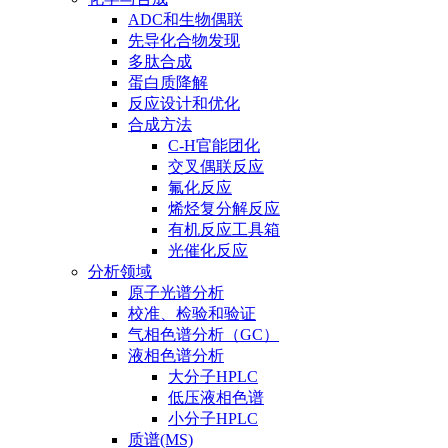
ADC和生物偶联
先导化合物发现
多肽合成
蛋白质降解
反应设计和优化
合成方法
C-H官能团化
交叉偶联反应
氟化反应
烯烃复分解反应
有机反应工具箱
光催化反应
分析领域
原子光谱分析
校准、检验和验证
气相色谱分析（GC）
液相色谱分析
大分子HPLC
低压液相色谱
小分子HPLC
质谱(MS)