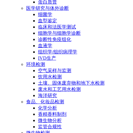
蛋白质普
医学研究与体外诊断
细菌学
血型鉴定
临床和法医学测试
细胞学与细胞学诊断
诊断性免疫组化
血液学
组织学/组织病理学
IVD生产
环境检测
空气采样与监测
饮用水检测
土壤、固体废弃物和地下水检测
废水和工艺用水检测
海洋研究
食品、化妆品检测
化学分析
香精香料制剂
微生物分析
监管合规性
微生物检测