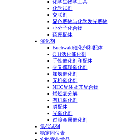
化学生物学工具
化学试剂
交联剂
显色底物与化学发光底物
小分子化合物
药靶配体
催化剂
Buchwald催化剂和配体
C-H活化催化剂
手性催化剂和配体
交叉偶联催化剂
加氢催化剂
无机催化剂
NHC配体及其配合物
烯烃复分解
有机催化剂
膦配体
光催化剂
过渡金属催化剂
氘代试剂
稳定同位素
实验室化学品