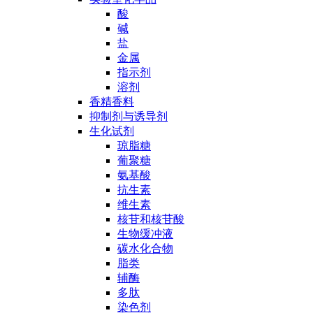
酸
碱
盐
金属
指示剂
溶剂
香精香料
抑制剂与诱导剂
生化试剂
琼脂糖
葡聚糖
氨基酸
抗生素
维生素
核苷和核苷酸
生物缓冲液
碳水化合物
脂类
辅酶
多肽
染色剂