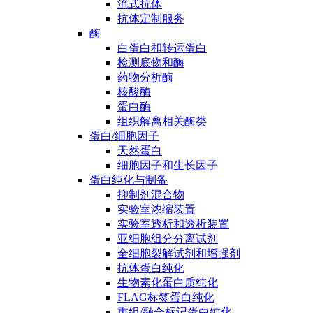
流式抗体
抗体定制服务
酶
白蛋白和转运蛋白
检测底物和酶
药物分析酶
核酸酶
蛋白酶
组织解离相关酶类
蛋白/细胞因子
天然蛋白
细胞因子和生长因子
蛋白纯化与制备
抑制剂混合物
实验室浓缩装置
实验室透析和透析装置
亚细胞组分分离试剂
全细胞裂解试剂和增强剂
抗体蛋白纯化
生物素化蛋白质纯化
FLAG标签蛋白纯化
重组/融合标记蛋白纯化