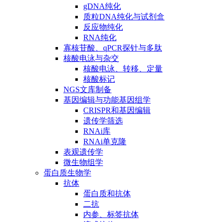
gDNA纯化
质粒DNA纯化与试剂盒
反应物纯化
RNA纯化
寡核苷酸、qPCR探针与多肽
核酸电泳与杂交
核酸电泳、转移、定量
核酸标记
NGS文库制备
基因编辑与功能基因组学
CRISPR和基因编辑
遗传学筛选
RNAi库
RNAi单克隆
表观遗传学
微生物组学
蛋白质生物学
抗体
蛋白质和抗体
二抗
内参、标签抗体