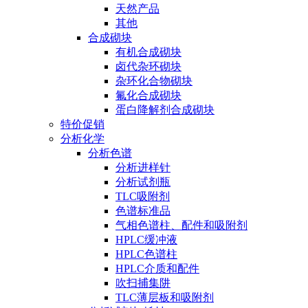
天然产品
其他
合成砌块
有机合成砌块
卤代杂环砌块
杂环化合物砌块
氟化合成砌块
蛋白降解剂合成砌块
特价促销
分析化学
分析色谱
分析进样针
分析试剂瓶
TLC吸附剂
色谱标准品
气相色谱柱、配件和吸附剂
HPLC缓冲液
HPLC色谱柱
HPLC介质和配件
吹扫捕集阱
TLC薄层板和吸附剂