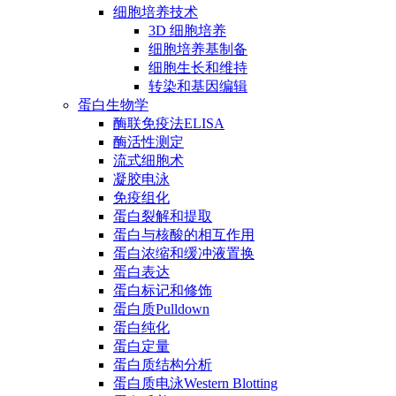
细胞培养技术
3D 细胞培养
细胞培养基制备
细胞生长和维持
转染和基因编辑
蛋白生物学
酶联免疫法ELISA
酶活性测定
流式细胞术
凝胶电泳
免疫组化
蛋白裂解和提取
蛋白与核酸的相互作用
蛋白浓缩和缓冲液置换
蛋白表达
蛋白标记和修饰
蛋白质Pulldown
蛋白纯化
蛋白定量
蛋白质结构分析
蛋白质电泳Western Blotting