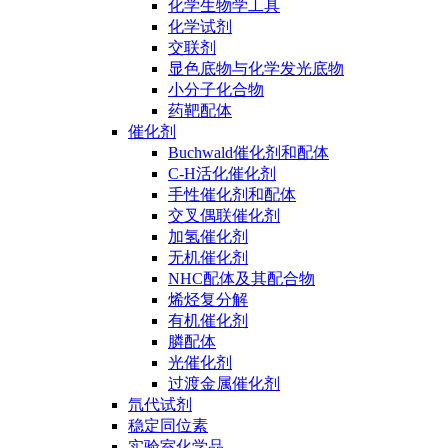
化学生物学工具
化学试剂
交联剂
显色底物与化学发光底物
小分子化合物
药靶配体
催化剂
Buchwald催化剂和配体
C-H活化催化剂
手性催化剂和配体
交叉偶联催化剂
加氢催化剂
无机催化剂
NHC配体及其配合物
烯烃复分解
有机催化剂
膦配体
光催化剂
过渡金属催化剂
氘代试剂
稳定同位素
实验室化学品