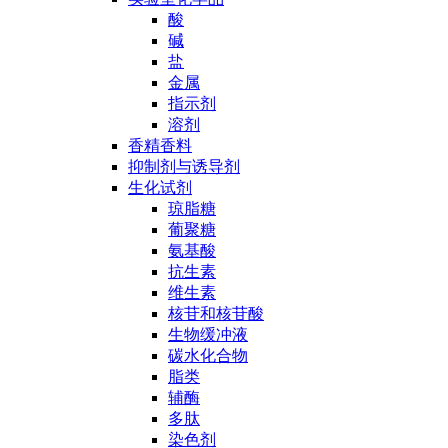
酸
碱
盐
金属
指示剂
溶剂
香精香料
抑制剂与诱导剂
生化试剂
琼脂糖
葡聚糖
氨基酸
抗生素
维生素
核苷和核苷酸
生物缓冲液
碳水化合物
脂类
辅酶
多肽
染色剂