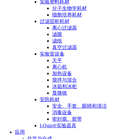
实验塑料耗材
分子生物学耗材
细胞培养耗材
过滤层析耗材
离心过滤器
滤膜
滤纸
真空过滤器
实验室设备
天平
离心机
加热设备
搅拌与混合
冰箱和冰柜
显微镜
安防耗材
安全、手套、眼睛和清洁
消毒设备
密封膜、胶带
I-Quip®️实验器具
应用
化学与合成