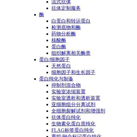
流式抗体
抗体定制服务
酶
白蛋白和转运蛋白
检测底物和酶
药物分析酶
核酸酶
蛋白酶
组织解离相关酶类
蛋白/细胞因子
天然蛋白
细胞因子和生长因子
蛋白纯化与制备
抑制剂混合物
实验室浓缩装置
实验室透析和透析装置
亚细胞组分分离试剂
全细胞裂解试剂和增强剂
抗体蛋白纯化
生物素化蛋白质纯化
FLAG标签蛋白纯化
重组/融合标记蛋白纯化