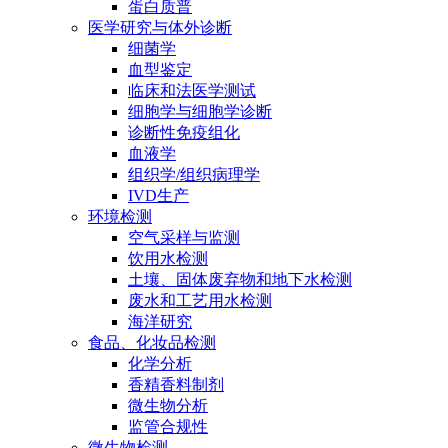
蛋白质普
医学研究与体外诊断
细菌学
血型鉴定
临床和法医学测试
细胞学与细胞学诊断
诊断性免疫组化
血液学
组织学/组织病理学
IVD生产
环境检测
空气采样与监测
饮用水检测
土壤、固体废弃物和地下水检测
废水和工艺用水检测
海洋研究
食品、化妆品检测
化学分析
香精香料制剂
微生物分析
监管合规性
微生物检测