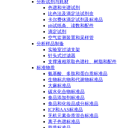
分析试剂与耗材
色谱和光谱试剂
比色法及滴定法试剂盒
卡尔费休滴定试剂及标准品
ph试纸条、读数和配件
滴定试剂
空气监测装置和采样管
分析样品制备
实验室过滤支架
针头式过滤器
支撑液相萃取色谱柱、树脂和配件
标准物质
氨基酸、多肽和蛋白质标准品
生物标志物和代谢物标准品
大麻标准品
碳水化合物标准品
食品添加剂标准品
食品和化妆品成分标准品
ICP和AAS标准品
无机元素杂质混合标准品
离子色谱标准品
脂质标准品