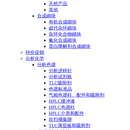
天然产品
其他
合成砌块
有机合成砌块
卤代杂环砌块
杂环化合物砌块
氟化合成砌块
蛋白降解剂合成砌块
特价促销
分析化学
分析色谱
分析进样针
分析试剂瓶
TLC吸附剂
色谱标准品
气相色谱柱、配件和吸附剂
HPLC缓冲液
HPLC色谱柱
HPLC介质和配件
吹扫捕集阱
TLC薄层板和吸附剂