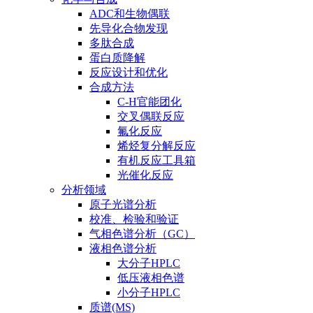
ADC和生物偶联
先导化合物发现
多肽合成
蛋白质降解
反应设计和优化
合成方法
C-H官能团化
交叉偶联反应
氟化反应
烯烃复分解反应
有机反应工具箱
光催化反应
分析领域
原子光谱分析
校准、检验和验证
气相色谱分析（GC）
液相色谱分析
大分子HPLC
低压液相色谱
小分子HPLC
质谱(MS)