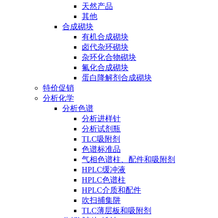
天然产品
其他
合成砌块
有机合成砌块
卤代杂环砌块
杂环化合物砌块
氟化合成砌块
蛋白降解剂合成砌块
特价促销
分析化学
分析色谱
分析进样针
分析试剂瓶
TLC吸附剂
色谱标准品
气相色谱柱、配件和吸附剂
HPLC缓冲液
HPLC色谱柱
HPLC介质和配件
吹扫捕集阱
TLC薄层板和吸附剂