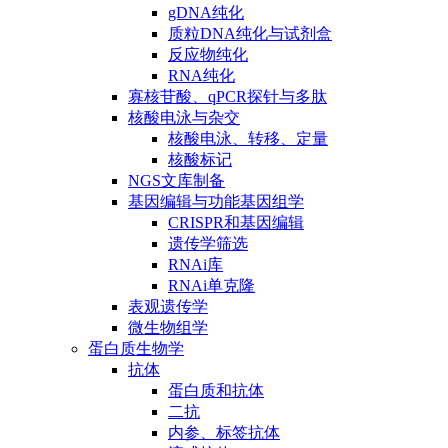
gDNA纯化
质粒DNA纯化与试剂盒
反应物纯化
RNA纯化
寡核苷酸、qPCR探针与多肽
核酸电泳与杂交
核酸电泳、转移、定量
核酸标记
NGS文库制备
基因编辑与功能基因组学
CRISPR和基因编辑
遗传学筛选
RNAi库
RNAi单克隆
表观遗传学
微生物组学
蛋白质生物学
抗体
蛋白质和抗体
二抗
内参、标签抗体