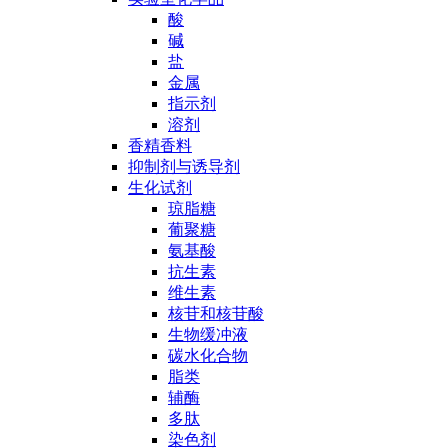
酸
碱
盐
金属
指示剂
溶剂
香精香料
抑制剂与诱导剂
生化试剂
琼脂糖
葡聚糖
氨基酸
抗生素
维生素
核苷和核苷酸
生物缓冲液
碳水化合物
脂类
辅酶
多肽
染色剂