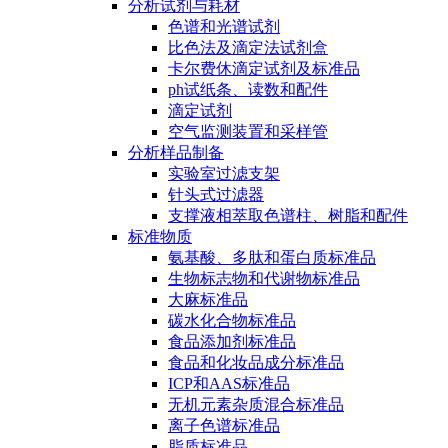
分析试剂与耗材
色谱和光谱试剂
比色法及滴定法试剂盒
卡尔费休滴定试剂及标准品
ph试纸条、读数和配件
滴定试剂
空气监测装置和采样管
分析样品制备
实验室过滤支架
针头式过滤器
支撑液相萃取色谱柱、树脂和配件
标准物质
氨基酸、多肽和蛋白质标准品
生物标志物和代谢物标准品
大麻标准品
碳水化合物标准品
食品添加剂标准品
食品和化妆品成分标准品
ICP和AAS标准品
无机元素杂质混合标准品
离子色谱标准品
脂质标准品