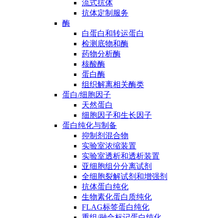
流式抗体
抗体定制服务
酶
白蛋白和转运蛋白
检测底物和酶
药物分析酶
核酸酶
蛋白酶
组织解离相关酶类
蛋白/细胞因子
天然蛋白
细胞因子和生长因子
蛋白纯化与制备
抑制剂混合物
实验室浓缩装置
实验室透析和透析装置
亚细胞组分分离试剂
全细胞裂解试剂和增强剂
抗体蛋白纯化
生物素化蛋白质纯化
FLAG标签蛋白纯化
重组/融合标记蛋白纯化