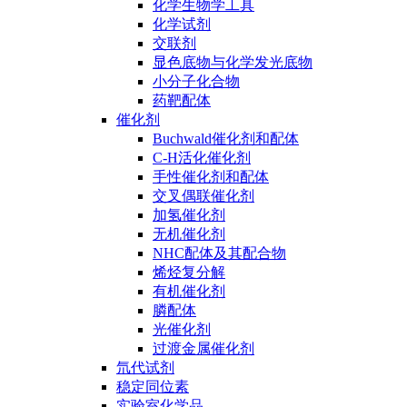
化学生物学工具
化学试剂
交联剂
显色底物与化学发光底物
小分子化合物
药靶配体
催化剂
Buchwald催化剂和配体
C-H活化催化剂
手性催化剂和配体
交叉偶联催化剂
加氢催化剂
无机催化剂
NHC配体及其配合物
烯烃复分解
有机催化剂
膦配体
光催化剂
过渡金属催化剂
氘代试剂
稳定同位素
实验室化学品