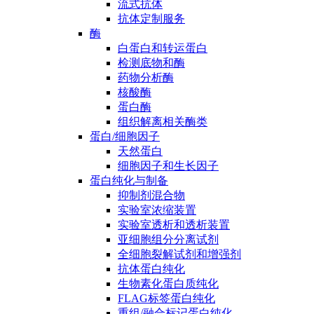
流式抗体
抗体定制服务
酶
白蛋白和转运蛋白
检测底物和酶
药物分析酶
核酸酶
蛋白酶
组织解离相关酶类
蛋白/细胞因子
天然蛋白
细胞因子和生长因子
蛋白纯化与制备
抑制剂混合物
实验室浓缩装置
实验室透析和透析装置
亚细胞组分分离试剂
全细胞裂解试剂和增强剂
抗体蛋白纯化
生物素化蛋白质纯化
FLAG标签蛋白纯化
重组/融合标记蛋白纯化