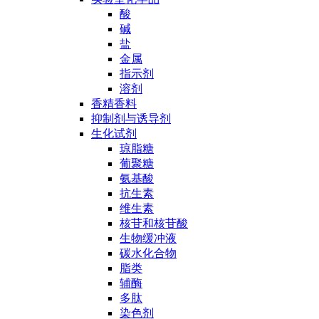
酸
碱
盐
金属
指示剂
溶剂
香精香料
抑制剂与诱导剂
生化试剂
琼脂糖
葡聚糖
氨基酸
抗生素
维生素
核苷和核苷酸
生物缓冲液
碳水化合物
脂类
辅酶
多肽
染色剂