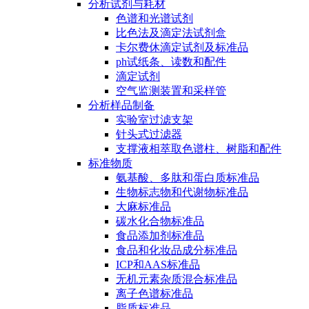
分析试剂与耗材
色谱和光谱试剂
比色法及滴定法试剂盒
卡尔费休滴定试剂及标准品
ph试纸条、读数和配件
滴定试剂
空气监测装置和采样管
分析样品制备
实验室过滤支架
针头式过滤器
支撑液相萃取色谱柱、树脂和配件
标准物质
氨基酸、多肽和蛋白质标准品
生物标志物和代谢物标准品
大麻标准品
碳水化合物标准品
食品添加剂标准品
食品和化妆品成分标准品
ICP和AAS标准品
无机元素杂质混合标准品
离子色谱标准品
脂质标准品