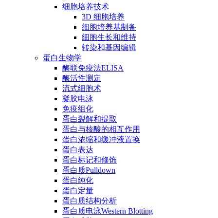
细胞培养技术
3D 细胞培养
细胞培养基制备
细胞生长和维持
转染和基因编辑
蛋白生物学
酶联免疫法ELISA
酶活性测定
流式细胞术
凝胶电泳
免疫组化
蛋白裂解和提取
蛋白与核酸的相互作用
蛋白浓缩和缓冲液置换
蛋白表达
蛋白标记和修饰
蛋白质Pulldown
蛋白纯化
蛋白定量
蛋白质结构分析
蛋白质电泳Western Blotting