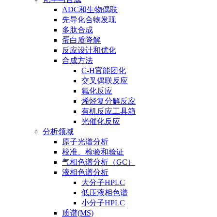
ADC和生物偶联
先导化合物发现
多肽合成
蛋白质降解
反应设计和优化
合成方法
C-H官能团化
交叉偶联反应
氟化反应
烯烃复分解反应
有机反应工具箱
光催化反应
分析领域
原子光谱分析
校准、检验和验证
气相色谱分析（GC）
液相色谱分析
大分子HPLC
低压液相色谱
小分子HPLC
质谱(MS)