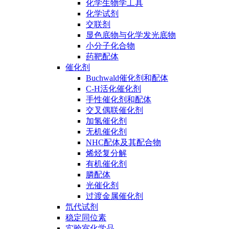
化学生物学工具
化学试剂
交联剂
显色底物与化学发光底物
小分子化合物
药靶配体
催化剂
Buchwald催化剂和配体
C-H活化催化剂
手性催化剂和配体
交叉偶联催化剂
加氢催化剂
无机催化剂
NHC配体及其配合物
烯烃复分解
有机催化剂
膦配体
光催化剂
过渡金属催化剂
氘代试剂
稳定同位素
实验室化学品