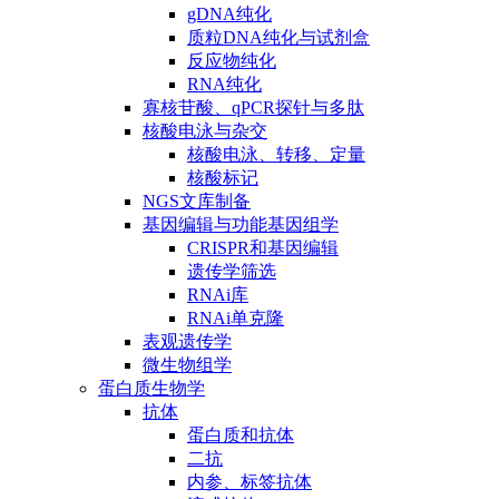
gDNA纯化
质粒DNA纯化与试剂盒
反应物纯化
RNA纯化
寡核苷酸、qPCR探针与多肽
核酸电泳与杂交
核酸电泳、转移、定量
核酸标记
NGS文库制备
基因编辑与功能基因组学
CRISPR和基因编辑
遗传学筛选
RNAi库
RNAi单克隆
表观遗传学
微生物组学
蛋白质生物学
抗体
蛋白质和抗体
二抗
内参、标签抗体