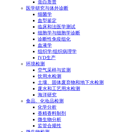
蛋白质普
医学研究与体外诊断
细菌学
血型鉴定
临床和法医学测试
细胞学与细胞学诊断
诊断性免疫组化
血液学
组织学/组织病理学
IVD生产
环境检测
空气采样与监测
饮用水检测
土壤、固体废弃物和地下水检测
废水和工艺用水检测
海洋研究
食品、化妆品检测
化学分析
香精香料制剂
微生物分析
监管合规性
微生物检测