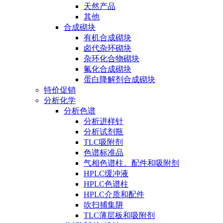
天然产品
其他
合成砌块
有机合成砌块
卤代杂环砌块
杂环化合物砌块
氟化合成砌块
蛋白降解剂合成砌块
特价促销
分析化学
分析色谱
分析进样针
分析试剂瓶
TLC吸附剂
色谱标准品
气相色谱柱、配件和吸附剂
HPLC缓冲液
HPLC色谱柱
HPLC介质和配件
吹扫捕集阱
TLC薄层板和吸附剂