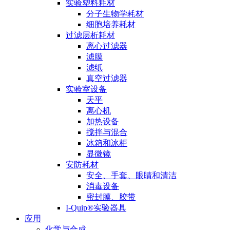
实验塑料耗材
分子生物学耗材
细胞培养耗材
过滤层析耗材
离心过滤器
滤膜
滤纸
真空过滤器
实验室设备
天平
离心机
加热设备
搅拌与混合
冰箱和冰柜
显微镜
安防耗材
安全、手套、眼睛和清洁
消毒设备
密封膜、胶带
I-Quip®️实验器具
应用
化学与合成