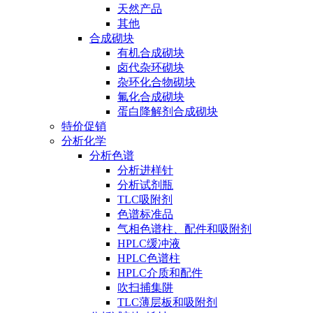
天然产品
其他
合成砌块
有机合成砌块
卤代杂环砌块
杂环化合物砌块
氟化合成砌块
蛋白降解剂合成砌块
特价促销
分析化学
分析色谱
分析进样针
分析试剂瓶
TLC吸附剂
色谱标准品
气相色谱柱、配件和吸附剂
HPLC缓冲液
HPLC色谱柱
HPLC介质和配件
吹扫捕集阱
TLC薄层板和吸附剂