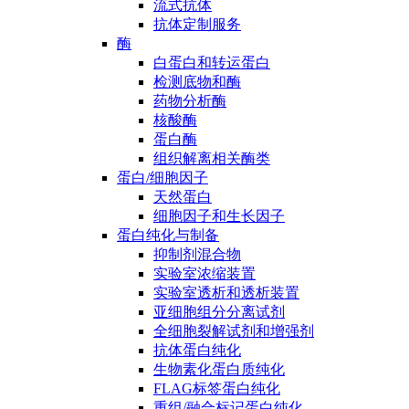
流式抗体
抗体定制服务
酶
白蛋白和转运蛋白
检测底物和酶
药物分析酶
核酸酶
蛋白酶
组织解离相关酶类
蛋白/细胞因子
天然蛋白
细胞因子和生长因子
蛋白纯化与制备
抑制剂混合物
实验室浓缩装置
实验室透析和透析装置
亚细胞组分分离试剂
全细胞裂解试剂和增强剂
抗体蛋白纯化
生物素化蛋白质纯化
FLAG标签蛋白纯化
重组/融合标记蛋白纯化