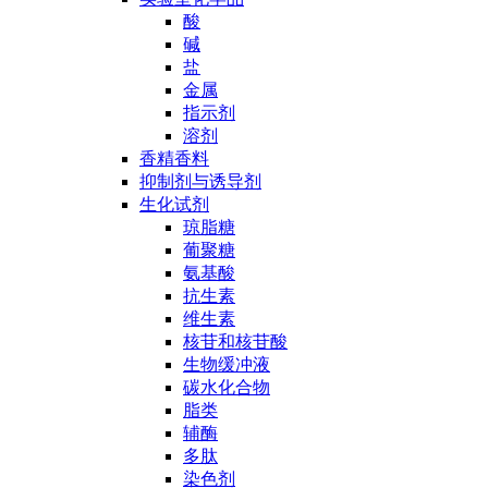
酸
碱
盐
金属
指示剂
溶剂
香精香料
抑制剂与诱导剂
生化试剂
琼脂糖
葡聚糖
氨基酸
抗生素
维生素
核苷和核苷酸
生物缓冲液
碳水化合物
脂类
辅酶
多肽
染色剂