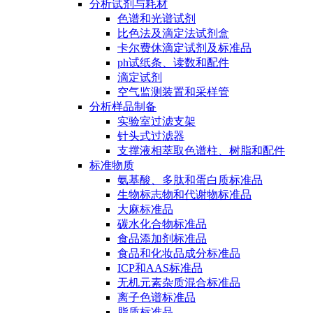
分析试剂与耗材
色谱和光谱试剂
比色法及滴定法试剂盒
卡尔费休滴定试剂及标准品
ph试纸条、读数和配件
滴定试剂
空气监测装置和采样管
分析样品制备
实验室过滤支架
针头式过滤器
支撑液相萃取色谱柱、树脂和配件
标准物质
氨基酸、多肽和蛋白质标准品
生物标志物和代谢物标准品
大麻标准品
碳水化合物标准品
食品添加剂标准品
食品和化妆品成分标准品
ICP和AAS标准品
无机元素杂质混合标准品
离子色谱标准品
脂质标准品