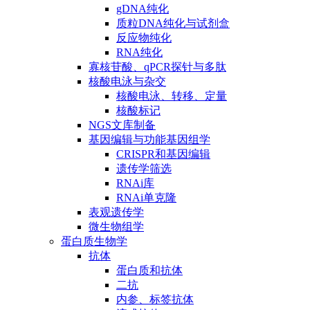
gDNA纯化
质粒DNA纯化与试剂盒
反应物纯化
RNA纯化
寡核苷酸、qPCR探针与多肽
核酸电泳与杂交
核酸电泳、转移、定量
核酸标记
NGS文库制备
基因编辑与功能基因组学
CRISPR和基因编辑
遗传学筛选
RNAi库
RNAi单克隆
表观遗传学
微生物组学
蛋白质生物学
抗体
蛋白质和抗体
二抗
内参、标签抗体