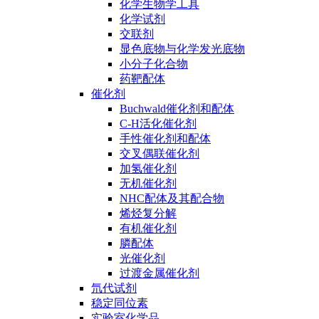
化学生物学工具
化学试剂
交联剂
显色底物与化学发光底物
小分子化合物
药靶配体
催化剂
Buchwald催化剂和配体
C-H活化催化剂
手性催化剂和配体
交叉偶联催化剂
加氢催化剂
无机催化剂
NHC配体及其配合物
烯烃复分解
有机催化剂
膦配体
光催化剂
过渡金属催化剂
氘代试剂
稳定同位素
实验室化学品