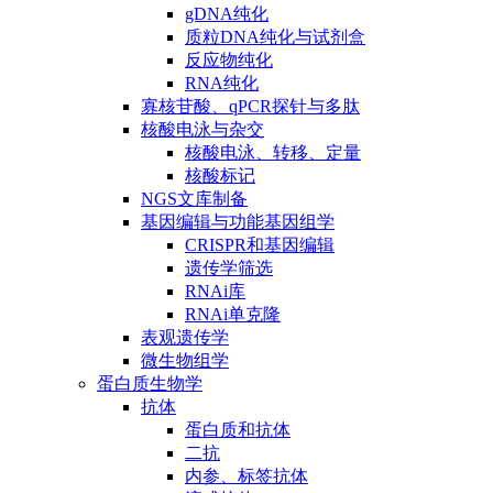
gDNA纯化
质粒DNA纯化与试剂盒
反应物纯化
RNA纯化
寡核苷酸、qPCR探针与多肽
核酸电泳与杂交
核酸电泳、转移、定量
核酸标记
NGS文库制备
基因编辑与功能基因组学
CRISPR和基因编辑
遗传学筛选
RNAi库
RNAi单克隆
表观遗传学
微生物组学
蛋白质生物学
抗体
蛋白质和抗体
二抗
内参、标签抗体