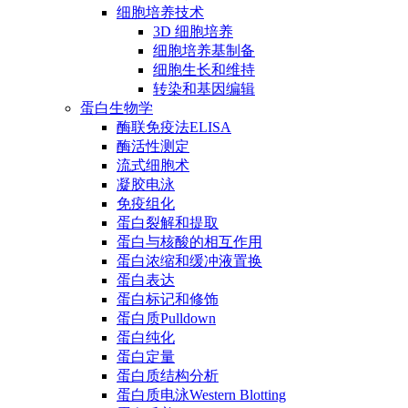
细胞培养技术
3D 细胞培养
细胞培养基制备
细胞生长和维持
转染和基因编辑
蛋白生物学
酶联免疫法ELISA
酶活性测定
流式细胞术
凝胶电泳
免疫组化
蛋白裂解和提取
蛋白与核酸的相互作用
蛋白浓缩和缓冲液置换
蛋白表达
蛋白标记和修饰
蛋白质Pulldown
蛋白纯化
蛋白定量
蛋白质结构分析
蛋白质电泳Western Blotting