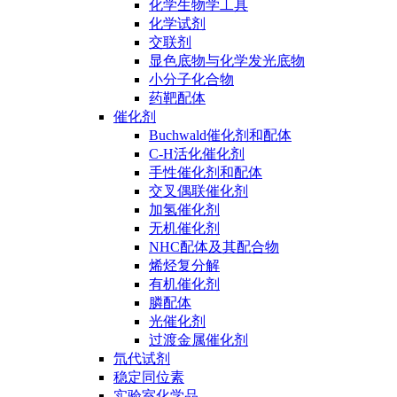
化学生物学工具
化学试剂
交联剂
显色底物与化学发光底物
小分子化合物
药靶配体
催化剂
Buchwald催化剂和配体
C-H活化催化剂
手性催化剂和配体
交叉偶联催化剂
加氢催化剂
无机催化剂
NHC配体及其配合物
烯烃复分解
有机催化剂
膦配体
光催化剂
过渡金属催化剂
氘代试剂
稳定同位素
实验室化学品