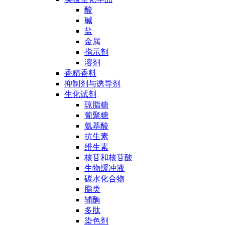
酸
碱
盐
金属
指示剂
溶剂
香精香料
抑制剂与诱导剂
生化试剂
琼脂糖
葡聚糖
氨基酸
抗生素
维生素
核苷和核苷酸
生物缓冲液
碳水化合物
脂类
辅酶
多肽
染色剂