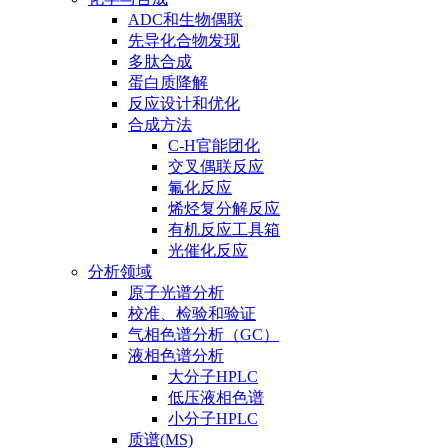
ADC和生物偶联
先导化合物发现
多肽合成
蛋白质降解
反应设计和优化
合成方法
C-H官能团化
交叉偶联反应
氟化反应
烯烃复分解反应
有机反应工具箱
光催化反应
分析领域
原子光谱分析
校准、检验和验证
气相色谱分析（GC）
液相色谱分析
大分子HPLC
低压液相色谱
小分子HPLC
质谱(MS)