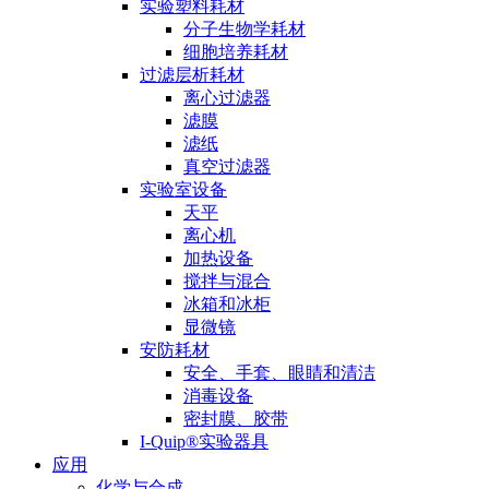
实验塑料耗材
分子生物学耗材
细胞培养耗材
过滤层析耗材
离心过滤器
滤膜
滤纸
真空过滤器
实验室设备
天平
离心机
加热设备
搅拌与混合
冰箱和冰柜
显微镜
安防耗材
安全、手套、眼睛和清洁
消毒设备
密封膜、胶带
I-Quip®️实验器具
应用
化学与合成