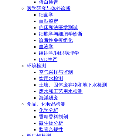
蛋白质普
医学研究与体外诊断
细菌学
血型鉴定
临床和法医学测试
细胞学与细胞学诊断
诊断性免疫组化
血液学
组织学/组织病理学
IVD生产
环境检测
空气采样与监测
饮用水检测
土壤、固体废弃物和地下水检测
废水和工艺用水检测
海洋研究
食品、化妆品检测
化学分析
香精香料制剂
微生物分析
监管合规性
微生物检测