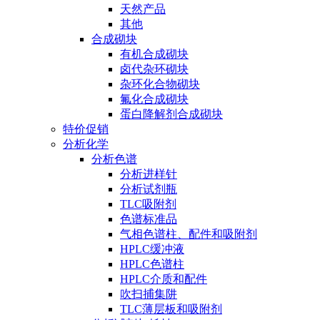
天然产品
其他
合成砌块
有机合成砌块
卤代杂环砌块
杂环化合物砌块
氟化合成砌块
蛋白降解剂合成砌块
特价促销
分析化学
分析色谱
分析进样针
分析试剂瓶
TLC吸附剂
色谱标准品
气相色谱柱、配件和吸附剂
HPLC缓冲液
HPLC色谱柱
HPLC介质和配件
吹扫捕集阱
TLC薄层板和吸附剂