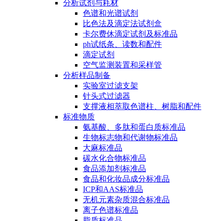
分析试剂与耗材
色谱和光谱试剂
比色法及滴定法试剂盒
卡尔费休滴定试剂及标准品
ph试纸条、读数和配件
滴定试剂
空气监测装置和采样管
分析样品制备
实验室过滤支架
针头式过滤器
支撑液相萃取色谱柱、树脂和配件
标准物质
氨基酸、多肽和蛋白质标准品
生物标志物和代谢物标准品
大麻标准品
碳水化合物标准品
食品添加剂标准品
食品和化妆品成分标准品
ICP和AAS标准品
无机元素杂质混合标准品
离子色谱标准品
脂质标准品