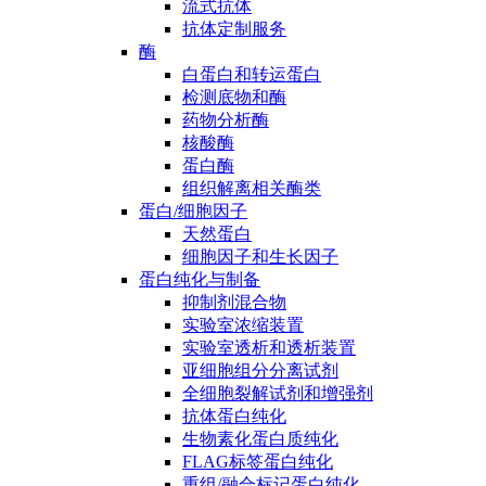
流式抗体
抗体定制服务
酶
白蛋白和转运蛋白
检测底物和酶
药物分析酶
核酸酶
蛋白酶
组织解离相关酶类
蛋白/细胞因子
天然蛋白
细胞因子和生长因子
蛋白纯化与制备
抑制剂混合物
实验室浓缩装置
实验室透析和透析装置
亚细胞组分分离试剂
全细胞裂解试剂和增强剂
抗体蛋白纯化
生物素化蛋白质纯化
FLAG标签蛋白纯化
重组/融合标记蛋白纯化