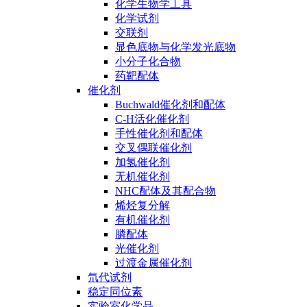
化学生物学工具
化学试剂
交联剂
显色底物与化学发光底物
小分子化合物
药靶配体
催化剂
Buchwald催化剂和配体
C-H活化催化剂
手性催化剂和配体
交叉偶联催化剂
加氢催化剂
无机催化剂
NHC配体及其配合物
烯烃复分解
有机催化剂
膦配体
光催化剂
过渡金属催化剂
氘代试剂
稳定同位素
实验室化学品