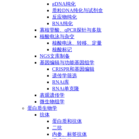
gDNA纯化
质粒DNA纯化与试剂盒
反应物纯化
RNA纯化
寡核苷酸、qPCR探针与多肽
核酸电泳与杂交
核酸电泳、转移、定量
核酸标记
NGS文库制备
基因编辑与功能基因组学
CRISPR和基因编辑
遗传学筛选
RNAi库
RNAi单克隆
表观遗传学
微生物组学
蛋白质生物学
抗体
蛋白质和抗体
二抗
内参、标签抗体