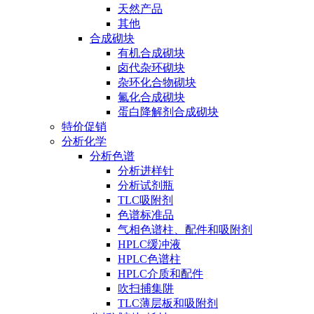
天然产品
其他
合成砌块
有机合成砌块
卤代杂环砌块
杂环化合物砌块
氟化合成砌块
蛋白降解剂合成砌块
特价促销
分析化学
分析色谱
分析进样针
分析试剂瓶
TLC吸附剂
色谱标准品
气相色谱柱、配件和吸附剂
HPLC缓冲液
HPLC色谱柱
HPLC介质和配件
吹扫捕集阱
TLC薄层板和吸附剂