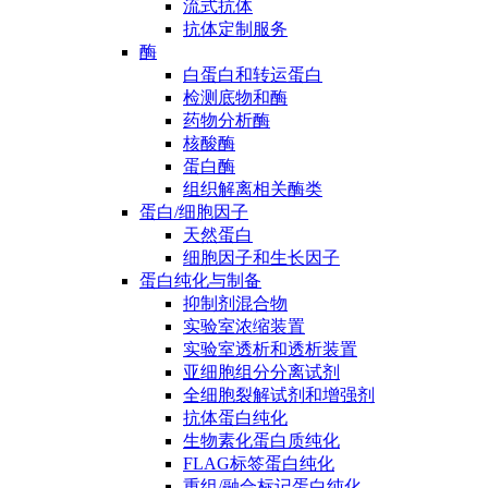
流式抗体
抗体定制服务
酶
白蛋白和转运蛋白
检测底物和酶
药物分析酶
核酸酶
蛋白酶
组织解离相关酶类
蛋白/细胞因子
天然蛋白
细胞因子和生长因子
蛋白纯化与制备
抑制剂混合物
实验室浓缩装置
实验室透析和透析装置
亚细胞组分分离试剂
全细胞裂解试剂和增强剂
抗体蛋白纯化
生物素化蛋白质纯化
FLAG标签蛋白纯化
重组/融合标记蛋白纯化