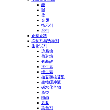
酸
碱
盐
金属
指示剂
溶剂
香精香料
抑制剂与诱导剂
生化试剂
琼脂糖
葡聚糖
氨基酸
抗生素
维生素
核苷和核苷酸
生物缓冲液
碳水化合物
脂类
辅酶
多肽
染色剂