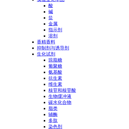
酸
碱
盐
金属
指示剂
溶剂
香精香料
抑制剂与诱导剂
生化试剂
琼脂糖
葡聚糖
氨基酸
抗生素
维生素
核苷和核苷酸
生物缓冲液
碳水化合物
脂类
辅酶
多肽
染色剂