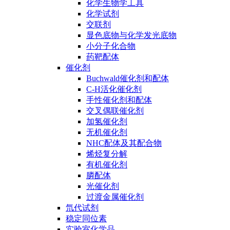
化学生物学工具
化学试剂
交联剂
显色底物与化学发光底物
小分子化合物
药靶配体
催化剂
Buchwald催化剂和配体
C-H活化催化剂
手性催化剂和配体
交叉偶联催化剂
加氢催化剂
无机催化剂
NHC配体及其配合物
烯烃复分解
有机催化剂
膦配体
光催化剂
过渡金属催化剂
氘代试剂
稳定同位素
实验室化学品