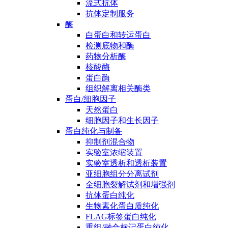
流式抗体
抗体定制服务
酶
白蛋白和转运蛋白
检测底物和酶
药物分析酶
核酸酶
蛋白酶
组织解离相关酶类
蛋白/细胞因子
天然蛋白
细胞因子和生长因子
蛋白纯化与制备
抑制剂混合物
实验室浓缩装置
实验室透析和透析装置
亚细胞组分分离试剂
全细胞裂解试剂和增强剂
抗体蛋白纯化
生物素化蛋白质纯化
FLAG标签蛋白纯化
重组/融合标记蛋白纯化