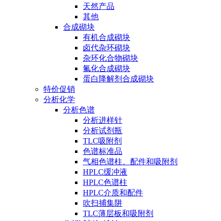
天然产品
其他
合成砌块
有机合成砌块
卤代杂环砌块
杂环化合物砌块
氟化合成砌块
蛋白降解剂合成砌块
特价促销
分析化学
分析色谱
分析进样针
分析试剂瓶
TLC吸附剂
色谱标准品
气相色谱柱、配件和吸附剂
HPLC缓冲液
HPLC色谱柱
HPLC介质和配件
吹扫捕集阱
TLC薄层板和吸附剂