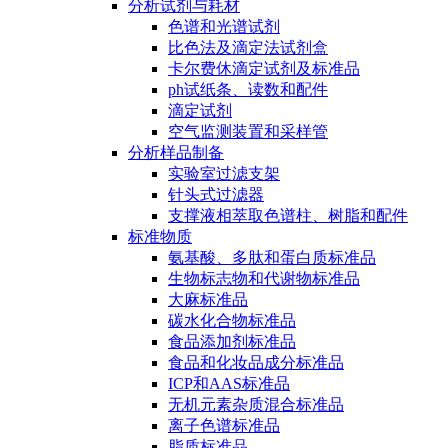
分析试剂与耗材
色谱和光谱试剂
比色法及滴定法试剂盒
卡尔费休滴定试剂及标准品
ph试纸条、读数和配件
滴定试剂
空气监测装置和采样管
分析样品制备
实验室过滤支架
针头式过滤器
支撑液相萃取色谱柱、树脂和配件
标准物质
氨基酸、多肽和蛋白质标准品
生物标志物和代谢物标准品
大麻标准品
碳水化合物标准品
食品添加剂标准品
食品和化妆品成分标准品
ICP和AAS标准品
无机元素杂质混合标准品
离子色谱标准品
脂质标准品