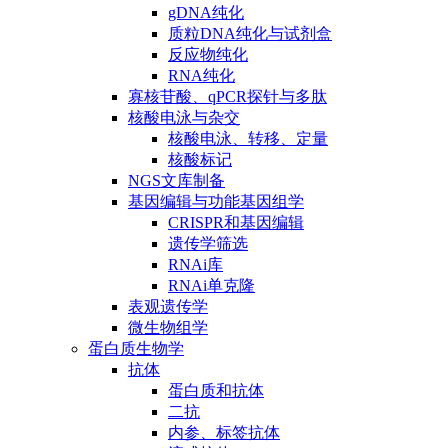
gDNA纯化
质粒DNA纯化与试剂盒
反应物纯化
RNA纯化
寡核苷酸、qPCR探针与多肽
核酸电泳与杂交
核酸电泳、转移、定量
核酸标记
NGS文库制备
基因编辑与功能基因组学
CRISPR和基因编辑
遗传学筛选
RNAi库
RNAi单克隆
表观遗传学
微生物组学
蛋白质生物学
抗体
蛋白质和抗体
二抗
内参、标签抗体