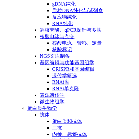
gDNA纯化
质粒DNA纯化与试剂盒
反应物纯化
RNA纯化
寡核苷酸、qPCR探针与多肽
核酸电泳与杂交
核酸电泳、转移、定量
核酸标记
NGS文库制备
基因编辑与功能基因组学
CRISPR和基因编辑
遗传学筛选
RNAi库
RNAi单克隆
表观遗传学
微生物组学
蛋白质生物学
抗体
蛋白质和抗体
二抗
内参、标签抗体