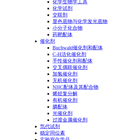
化学生物学工具
化学试剂
交联剂
显色底物与化学发光底物
小分子化合物
药靶配体
催化剂
Buchwald催化剂和配体
C-H活化催化剂
手性催化剂和配体
交叉偶联催化剂
加氢催化剂
无机催化剂
NHC配体及其配合物
烯烃复分解
有机催化剂
膦配体
光催化剂
过渡金属催化剂
氘代试剂
稳定同位素
实验室化学品