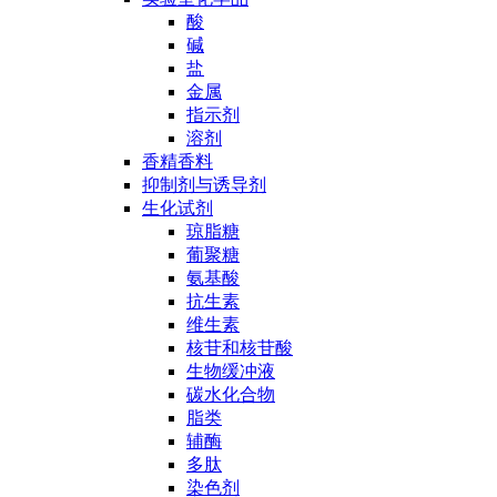
酸
碱
盐
金属
指示剂
溶剂
香精香料
抑制剂与诱导剂
生化试剂
琼脂糖
葡聚糖
氨基酸
抗生素
维生素
核苷和核苷酸
生物缓冲液
碳水化合物
脂类
辅酶
多肽
染色剂