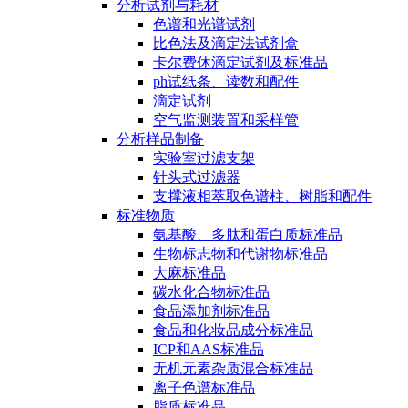
分析试剂与耗材
色谱和光谱试剂
比色法及滴定法试剂盒
卡尔费休滴定试剂及标准品
ph试纸条、读数和配件
滴定试剂
空气监测装置和采样管
分析样品制备
实验室过滤支架
针头式过滤器
支撑液相萃取色谱柱、树脂和配件
标准物质
氨基酸、多肽和蛋白质标准品
生物标志物和代谢物标准品
大麻标准品
碳水化合物标准品
食品添加剂标准品
食品和化妆品成分标准品
ICP和AAS标准品
无机元素杂质混合标准品
离子色谱标准品
脂质标准品