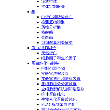
流式抗体
抗体定制服务
酶
白蛋白和转运蛋白
检测底物和酶
药物分析酶
核酸酶
蛋白酶
组织解离相关酶类
蛋白/细胞因子
天然蛋白
细胞因子和生长因子
蛋白纯化与制备
抑制剂混合物
实验室浓缩装置
实验室透析和透析装置
亚细胞组分分离试剂
全细胞裂解试剂和增强剂
抗体蛋白纯化
生物素化蛋白质纯化
FLAG标签蛋白纯化
重组/融合标记蛋白纯化