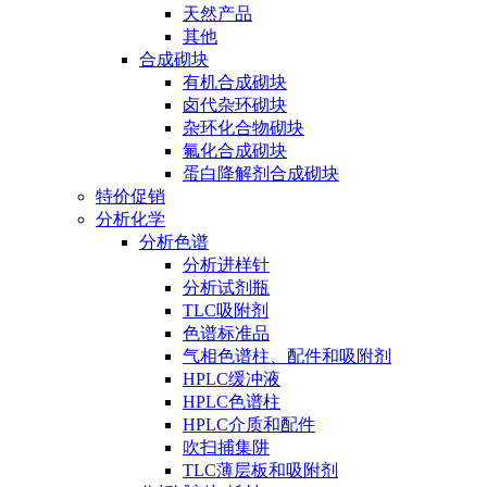
天然产品
其他
合成砌块
有机合成砌块
卤代杂环砌块
杂环化合物砌块
氟化合成砌块
蛋白降解剂合成砌块
特价促销
分析化学
分析色谱
分析进样针
分析试剂瓶
TLC吸附剂
色谱标准品
气相色谱柱、配件和吸附剂
HPLC缓冲液
HPLC色谱柱
HPLC介质和配件
吹扫捕集阱
TLC薄层板和吸附剂