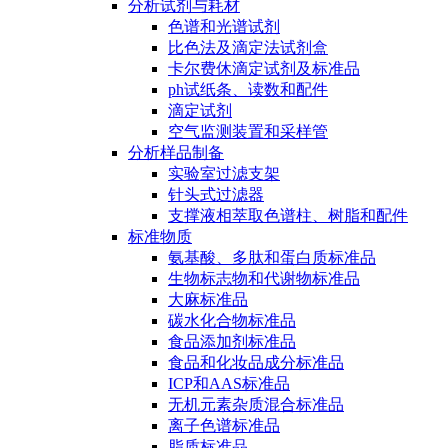
分析试剂与耗材
色谱和光谱试剂
比色法及滴定法试剂盒
卡尔费休滴定试剂及标准品
ph试纸条、读数和配件
滴定试剂
空气监测装置和采样管
分析样品制备
实验室过滤支架
针头式过滤器
支撑液相萃取色谱柱、树脂和配件
标准物质
氨基酸、多肽和蛋白质标准品
生物标志物和代谢物标准品
大麻标准品
碳水化合物标准品
食品添加剂标准品
食品和化妆品成分标准品
ICP和AAS标准品
无机元素杂质混合标准品
离子色谱标准品
脂质标准品