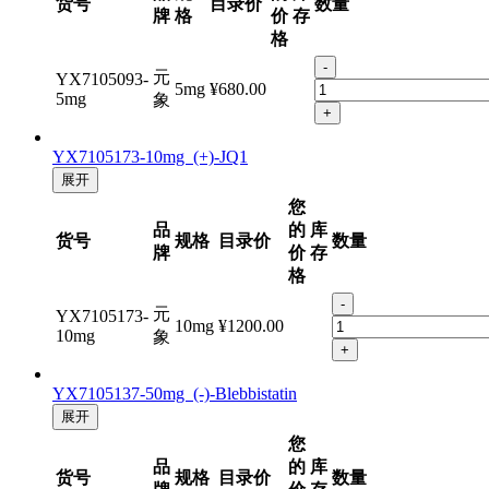
品
规
的
库
货号
目录价
数量
牌
格
价
存
格
-
元
YX7105093-
5mg
¥680.00
5mg
象
+
YX7105173-10mg (+)-JQ1
展开
您
品
的
库
货号
规格
目录价
数量
牌
价
存
格
-
元
YX7105173-
10mg
¥1200.00
10mg
象
+
YX7105137-50mg (-)-Blebbistatin
展开
您
品
的
库