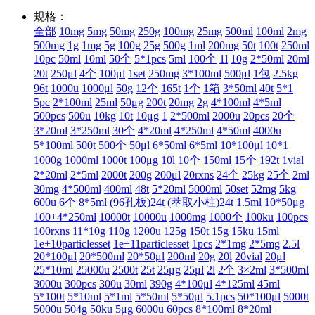
规格：
全部
10mg
5mg
50mg
250g
100mg
25mg
500ml
100ml
2mg
500mg
1g
1mg
5g
100g
25g
500g
1ml
200mg
50t
100t
250ml
10pc
50ml
10ml
50个
5*1pcs
5ml
100个
1l
10g
2*50ml
20ml
20t
250μl
4个
100μl
1set
250mg
3*100ml
500μl
1包
2.5kg
96t
1000u
1000μl
50g
12个
165t
1个
1箱
3*50ml
40t
5*1
5pc
2*100ml
25ml
50μg
200t
20mg
2g
4*100ml
4*5ml
500pcs
500u
10kg
10t
10μg
1
2*500ml
2000u
20pcs
20个
3*20ml
3*250ml
30个
4*20ml
4*250ml
4*50ml
4000u
5*100ml
500t
500个
50μl
6*50ml
6*5ml
10*100μl
10*1
1000g
1000ml
1000t
100μg
10l
10个
150ml
15个
192t
1vial
2*20ml
2*5ml
2000t
200g
200μl
20rxns
24个
25kg
25个
2ml
30mg
4*500ml
400ml
48t
5*20ml
5000ml
50set
52mg
5kg
600u
6个
8*5ml
(96孔板)24t
(萃取小柱)24t
1.5ml
10*50μg
100+4*250ml
10000t
10000u
1000mg
1000个
100ku
100pcs
100rxns
11*10g
110g
1200u
125g
150t
15g
15ku
15ml
1e+10particlesset
1e+11particlesset
1pcs
2*1mg
2*5mg
2.5l
20*100μl
20*500ml
20*50μl
200ml
20g
20l
20vial
20μl
25*10ml
25000u
2500t
25t
25μg
25μl
2l
2个
3×2ml
3*500ml
3000u
300pcs
300u
30ml
390g
4*100μl
4*125ml
45ml
5*100t
5*10ml
5*1ml
5*50ml
5*50μl
5.1pcs
50*100μl
5000t
5000u
504g
50ku
5μg
6000u
60pcs
8*100ml
8*20ml