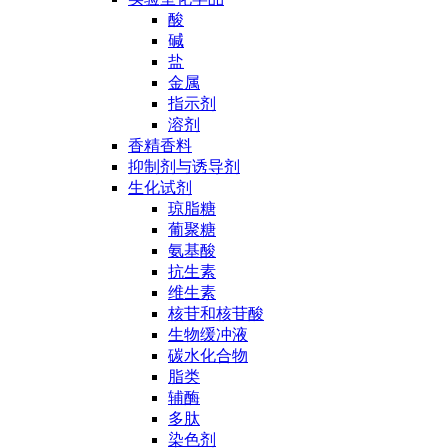
酸
碱
盐
金属
指示剂
溶剂
香精香料
抑制剂与诱导剂
生化试剂
琼脂糖
葡聚糖
氨基酸
抗生素
维生素
核苷和核苷酸
生物缓冲液
碳水化合物
脂类
辅酶
多肽
染色剂