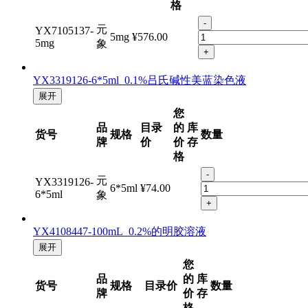
牌
格
价
存
格
-
元
YX7105137-
5mg
¥576.00
5mg
象
+
YX3319126-6*5ml 0.1%吕氏碱性美蓝染色液
展开
您
品
目录
的
库
货号
规格
数量
牌
价
价
存
格
-
元
YX3319126-
6*5ml
¥74.00
6*5ml
象
+
YX4108447-100mL 0.2%的明胶溶液
展开
您
品
的
库
货号
规格
目录价
数量