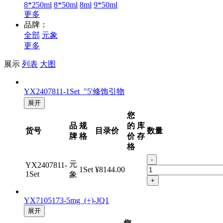
8*250ml
8*50ml
8ml
9*50ml
更多
品牌：
全部
元象
更多
展示
列表
大图
YX2407811-1Set "5'修饰引物
展开
您
品
规
的
库
货号
目录价
数量
牌
格
价
存
格
-
元
YX2407811-
1Set
¥8144.00
1Set
象
+
YX7105173-5mg (+)-JQ1
展开