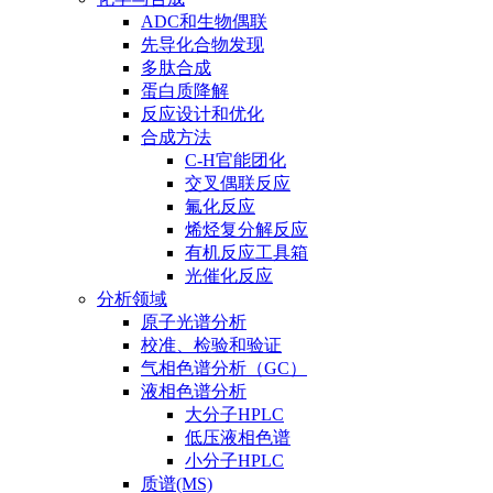
ADC和生物偶联
先导化合物发现
多肽合成
蛋白质降解
反应设计和优化
合成方法
C-H官能团化
交叉偶联反应
氟化反应
烯烃复分解反应
有机反应工具箱
光催化反应
分析领域
原子光谱分析
校准、检验和验证
气相色谱分析（GC）
液相色谱分析
大分子HPLC
低压液相色谱
小分子HPLC
质谱(MS)