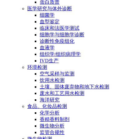
蛋白质普
医学研究与体外诊断
细菌学
血型鉴定
临床和法医学测试
细胞学与细胞学诊断
诊断性免疫组化
血液学
组织学/组织病理学
IVD生产
环境检测
空气采样与监测
饮用水检测
土壤、固体废弃物和地下水检测
废水和工艺用水检测
海洋研究
食品、化妆品检测
化学分析
香精香料制剂
微生物分析
监管合规性
微生物检测