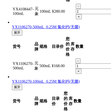
牌
价
存
格
-
元
YX4108447-
100mL
¥280.00
100mL
象
+
YX1106270-500mL 0.25M 氯化钙(无菌)
展开
您
品
的
库
货号
规格
目录价
数量
牌
价
存
格
-
元
YX1106270-
500mL
¥168.00
500mL
象
+
YX1106270-100mL 0.25M 氯化钙(无菌)
展开
您
品
目录
的
库
货号
规格
数量
牌
价
价
存