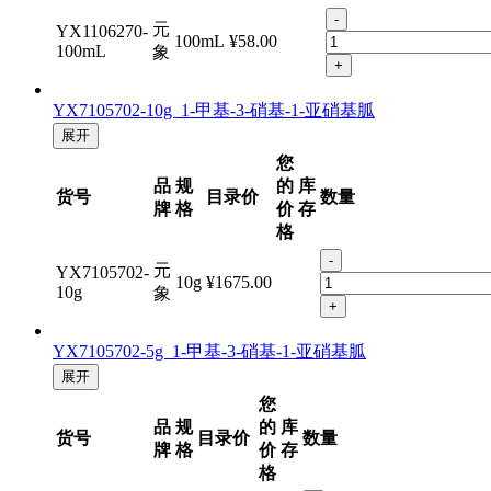
格
-
元
YX1106270-
100mL
¥58.00
100mL
象
+
YX7105702-10g 1-甲基-3-硝基-1-亚硝基胍
展开
您
品
规
的
库
货号
目录价
数量
牌
格
价
存
格
-
元
YX7105702-
10g
¥1675.00
10g
象
+
YX7105702-5g 1-甲基-3-硝基-1-亚硝基胍
展开
您
品
规
的
库
货号
目录价
数量
牌
格
价
存