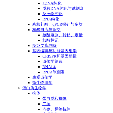
gDNA纯化
质粒DNA纯化与试剂盒
反应物纯化
RNA纯化
寡核苷酸、qPCR探针与多肽
核酸电泳与杂交
核酸电泳、转移、定量
核酸标记
NGS文库制备
基因编辑与功能基因组学
CRISPR和基因编辑
遗传学筛选
RNAi库
RNAi单克隆
表观遗传学
微生物组学
蛋白质生物学
抗体
蛋白质和抗体
二抗
内参、标签抗体