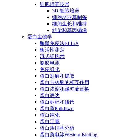
细胞培养技术
3D 细胞培养
细胞培养基制备
细胞生长和维持
转染和基因编辑
蛋白生物学
酶联免疫法ELISA
酶活性测定
流式细胞术
凝胶电泳
免疫组化
蛋白裂解和提取
蛋白与核酸的相互作用
蛋白浓缩和缓冲液置换
蛋白表达
蛋白标记和修饰
蛋白质Pulldown
蛋白纯化
蛋白定量
蛋白质结构分析
蛋白质电泳Western Blotting