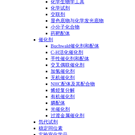
化学生物学工具
化学试剂
交联剂
显色底物与化学发光底物
小分子化合物
药靶配体
催化剂
Buchwald催化剂和配体
C-H活化催化剂
手性催化剂和配体
交叉偶联催化剂
加氢催化剂
无机催化剂
NHC配体及其配合物
烯烃复分解
有机催化剂
膦配体
光催化剂
过渡金属催化剂
氘代试剂
稳定同位素
实验室化学品