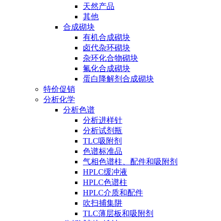
天然产品
其他
合成砌块
有机合成砌块
卤代杂环砌块
杂环化合物砌块
氟化合成砌块
蛋白降解剂合成砌块
特价促销
分析化学
分析色谱
分析进样针
分析试剂瓶
TLC吸附剂
色谱标准品
气相色谱柱、配件和吸附剂
HPLC缓冲液
HPLC色谱柱
HPLC介质和配件
吹扫捕集阱
TLC薄层板和吸附剂