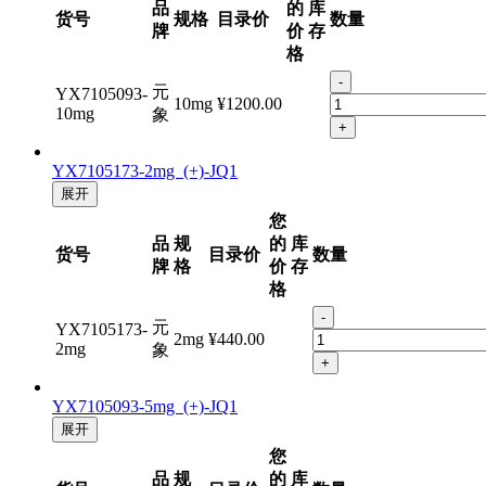
品
的
库
货号
规格
目录价
数量
牌
价
存
格
-
元
YX7105093-
10mg
¥1200.00
10mg
象
+
YX7105173-2mg (+)-JQ1
展开
您
品
规
的
库
货号
目录价
数量
牌
格
价
存
格
-
元
YX7105173-
2mg
¥440.00
2mg
象
+
YX7105093-5mg (+)-JQ1
展开
您