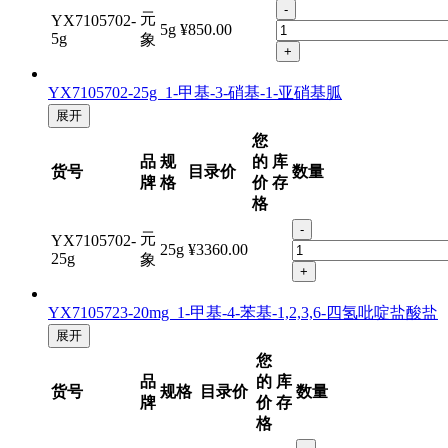
格
-
元
YX7105702-
5g
¥850.00
5g
象
+
YX7105702-25g 1-甲基-3-硝基-1-亚硝基胍
展开
您
品
规
的
库
货号
目录价
数量
牌
格
价
存
格
-
元
YX7105702-
25g
¥3360.00
25g
象
+
YX7105723-20mg 1-甲基-4-苯基-1,2,3,6-四氢吡啶盐酸盐
展开
您
品
的
库
货号
规格
目录价
数量
牌
价
存