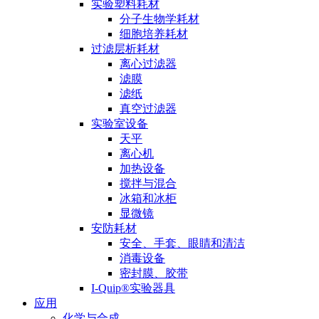
实验塑料耗材
分子生物学耗材
细胞培养耗材
过滤层析耗材
离心过滤器
滤膜
滤纸
真空过滤器
实验室设备
天平
离心机
加热设备
搅拌与混合
冰箱和冰柜
显微镜
安防耗材
安全、手套、眼睛和清洁
消毒设备
密封膜、胶带
I-Quip®️实验器具
应用
化学与合成