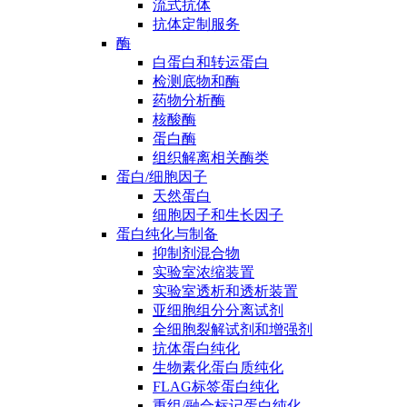
流式抗体
抗体定制服务
酶
白蛋白和转运蛋白
检测底物和酶
药物分析酶
核酸酶
蛋白酶
组织解离相关酶类
蛋白/细胞因子
天然蛋白
细胞因子和生长因子
蛋白纯化与制备
抑制剂混合物
实验室浓缩装置
实验室透析和透析装置
亚细胞组分分离试剂
全细胞裂解试剂和增强剂
抗体蛋白纯化
生物素化蛋白质纯化
FLAG标签蛋白纯化
重组/融合标记蛋白纯化