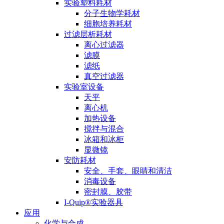
实验塑料耗材
分子生物学耗材
细胞培养耗材
过滤层析耗材
离心过滤器
滤膜
滤纸
真空过滤器
实验室设备
天平
离心机
加热设备
搅拌与混合
冰箱和冰柜
显微镜
安防耗材
安全、手套、眼睛和清洁
消毒设备
密封膜、胶带
I-Quip®️实验器具
应用
化学与合成