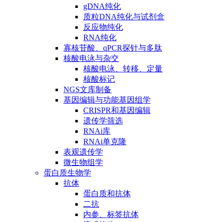
gDNA纯化
质粒DNA纯化与试剂盒
反应物纯化
RNA纯化
寡核苷酸、qPCR探针与多肽
核酸电泳与杂交
核酸电泳、转移、定量
核酸标记
NGS文库制备
基因编辑与功能基因组学
CRISPR和基因编辑
遗传学筛选
RNAi库
RNAi单克隆
表观遗传学
微生物组学
蛋白质生物学
抗体
蛋白质和抗体
二抗
内参、标签抗体