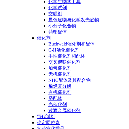
化学生物学工具
化学试剂
交联剂
显色底物与化学发光底物
小分子化合物
药靶配体
催化剂
Buchwald催化剂和配体
C-H活化催化剂
手性催化剂和配体
交叉偶联催化剂
加氢催化剂
无机催化剂
NHC配体及其配合物
烯烃复分解
有机催化剂
膦配体
光催化剂
过渡金属催化剂
氘代试剂
稳定同位素
实验室化学品