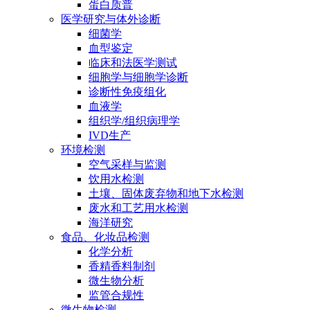
蛋白质普
医学研究与体外诊断
细菌学
血型鉴定
临床和法医学测试
细胞学与细胞学诊断
诊断性免疫组化
血液学
组织学/组织病理学
IVD生产
环境检测
空气采样与监测
饮用水检测
土壤、固体废弃物和地下水检测
废水和工艺用水检测
海洋研究
食品、化妆品检测
化学分析
香精香料制剂
微生物分析
监管合规性
微生物检测