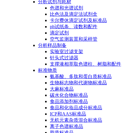
分析试剂与耗材
色谱和光谱试剂
比色法及滴定法试剂盒
卡尔费休滴定试剂及标准品
ph试纸条、读数和配件
滴定试剂
空气监测装置和采样管
分析样品制备
实验室过滤支架
针头式过滤器
支撑液相萃取色谱柱、树脂和配件
标准物质
氨基酸、多肽和蛋白质标准品
生物标志物和代谢物标准品
大麻标准品
碳水化合物标准品
食品添加剂标准品
食品和化妆品成分标准品
ICP和AAS标准品
无机元素杂质混合标准品
离子色谱标准品
脂质标准品