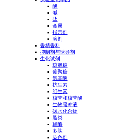
酸
碱
盐
金属
指示剂
溶剂
香精香料
抑制剂与诱导剂
生化试剂
琼脂糖
葡聚糖
氨基酸
抗生素
维生素
核苷和核苷酸
生物缓冲液
碳水化合物
脂类
辅酶
多肽
染色剂