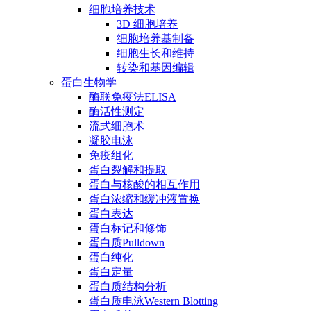
细胞培养技术
3D 细胞培养
细胞培养基制备
细胞生长和维持
转染和基因编辑
蛋白生物学
酶联免疫法ELISA
酶活性测定
流式细胞术
凝胶电泳
免疫组化
蛋白裂解和提取
蛋白与核酸的相互作用
蛋白浓缩和缓冲液置换
蛋白表达
蛋白标记和修饰
蛋白质Pulldown
蛋白纯化
蛋白定量
蛋白质结构分析
蛋白质电泳Western Blotting