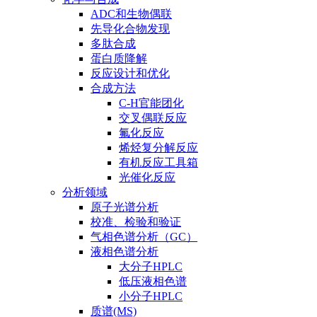
ADC和生物偶联
先导化合物发现
多肽合成
蛋白质降解
反应设计和优化
合成方法
C-H官能团化
交叉偶联反应
氟化反应
烯烃复分解反应
有机反应工具箱
光催化反应
分析领域
原子光谱分析
校准、检验和验证
气相色谱分析（GC）
液相色谱分析
大分子HPLC
低压液相色谱
小分子HPLC
质谱(MS)