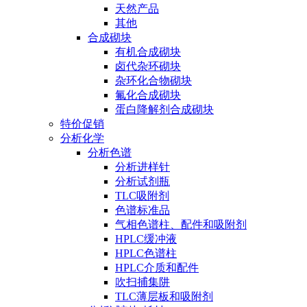
天然产品
其他
合成砌块
有机合成砌块
卤代杂环砌块
杂环化合物砌块
氟化合成砌块
蛋白降解剂合成砌块
特价促销
分析化学
分析色谱
分析进样针
分析试剂瓶
TLC吸附剂
色谱标准品
气相色谱柱、配件和吸附剂
HPLC缓冲液
HPLC色谱柱
HPLC介质和配件
吹扫捕集阱
TLC薄层板和吸附剂