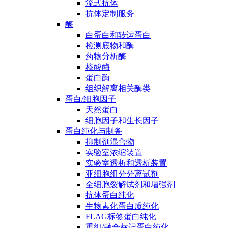
流式抗体
抗体定制服务
酶
白蛋白和转运蛋白
检测底物和酶
药物分析酶
核酸酶
蛋白酶
组织解离相关酶类
蛋白/细胞因子
天然蛋白
细胞因子和生长因子
蛋白纯化与制备
抑制剂混合物
实验室浓缩装置
实验室透析和透析装置
亚细胞组分分离试剂
全细胞裂解试剂和增强剂
抗体蛋白纯化
生物素化蛋白质纯化
FLAG标签蛋白纯化
重组/融合标记蛋白纯化