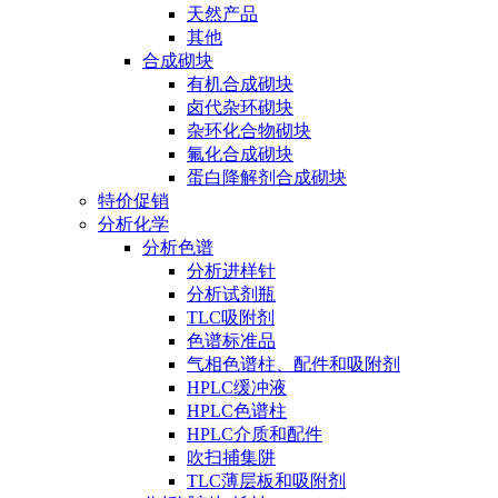
天然产品
其他
合成砌块
有机合成砌块
卤代杂环砌块
杂环化合物砌块
氟化合成砌块
蛋白降解剂合成砌块
特价促销
分析化学
分析色谱
分析进样针
分析试剂瓶
TLC吸附剂
色谱标准品
气相色谱柱、配件和吸附剂
HPLC缓冲液
HPLC色谱柱
HPLC介质和配件
吹扫捕集阱
TLC薄层板和吸附剂