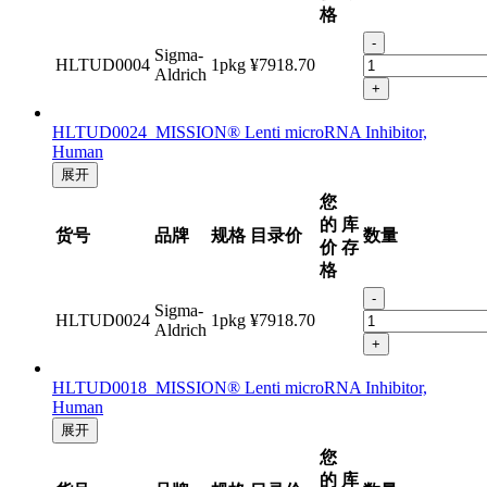
格
-
Sigma-
HLTUD0004
1pkg
¥7918.70
Aldrich
+
HLTUD0024 MISSION® Lenti microRNA Inhibitor,
Human
展开
您
的
库
货号
品牌
规格
目录价
数量
价
存
格
-
Sigma-
HLTUD0024
1pkg
¥7918.70
Aldrich
+
HLTUD0018 MISSION® Lenti microRNA Inhibitor,
Human
展开
您
的
库