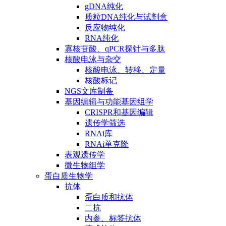
gDNA纯化
质粒DNA纯化与试剂盒
反应物纯化
RNA纯化
寡核苷酸、qPCR探针与多肽
核酸电泳与杂交
核酸电泳、转移、定量
核酸标记
NGS文库制备
基因编辑与功能基因组学
CRISPR和基因编辑
遗传学筛选
RNAi库
RNAi单克隆
表观遗传学
微生物组学
蛋白质生物学
抗体
蛋白质和抗体
二抗
内参、标签抗体