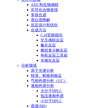
ADC和生物偶联
先导化合物发现
多肽合成
蛋白质降解
反应设计和优化
合成方法
C-H官能团化
交叉偶联反应
氟化反应
烯烃复分解反应
有机反应工具箱
光催化反应
分析领域
原子光谱分析
校准、检验和验证
气相色谱分析（GC）
液相色谱分析
大分子HPLC
低压液相色谱
小分子HPLC
质谱(MS)