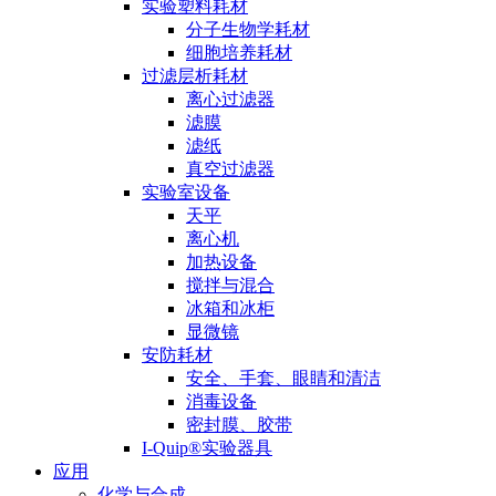
实验塑料耗材
分子生物学耗材
细胞培养耗材
过滤层析耗材
离心过滤器
滤膜
滤纸
真空过滤器
实验室设备
天平
离心机
加热设备
搅拌与混合
冰箱和冰柜
显微镜
安防耗材
安全、手套、眼睛和清洁
消毒设备
密封膜、胶带
I-Quip®️实验器具
应用
化学与合成