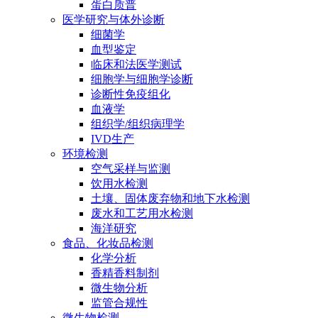
蛋白质普
医学研究与体外诊断
细菌学
血型鉴定
临床和法医学测试
细胞学与细胞学诊断
诊断性免疫组化
血液学
组织学/组织病理学
IVD生产
环境检测
空气采样与监测
饮用水检测
土壤、固体废弃物和地下水检测
废水和工艺用水检测
海洋研究
食品、化妆品检测
化学分析
香精香料制剂
微生物分析
监管合规性
微生物检测