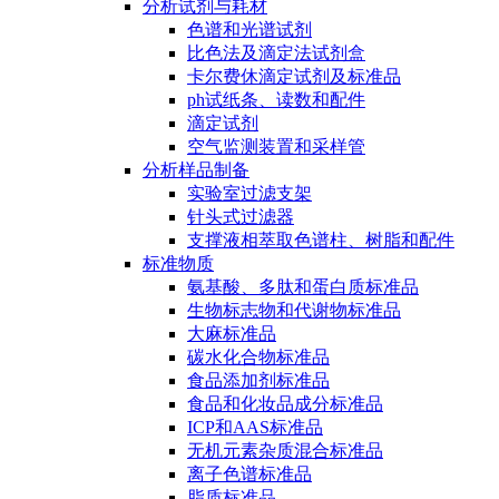
分析试剂与耗材
色谱和光谱试剂
比色法及滴定法试剂盒
卡尔费休滴定试剂及标准品
ph试纸条、读数和配件
滴定试剂
空气监测装置和采样管
分析样品制备
实验室过滤支架
针头式过滤器
支撑液相萃取色谱柱、树脂和配件
标准物质
氨基酸、多肽和蛋白质标准品
生物标志物和代谢物标准品
大麻标准品
碳水化合物标准品
食品添加剂标准品
食品和化妆品成分标准品
ICP和AAS标准品
无机元素杂质混合标准品
离子色谱标准品
脂质标准品