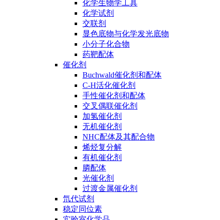
化学生物学工具
化学试剂
交联剂
显色底物与化学发光底物
小分子化合物
药靶配体
催化剂
Buchwald催化剂和配体
C-H活化催化剂
手性催化剂和配体
交叉偶联催化剂
加氢催化剂
无机催化剂
NHC配体及其配合物
烯烃复分解
有机催化剂
膦配体
光催化剂
过渡金属催化剂
氘代试剂
稳定同位素
实验室化学品