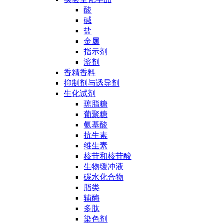
酸
碱
盐
金属
指示剂
溶剂
香精香料
抑制剂与诱导剂
生化试剂
琼脂糖
葡聚糖
氨基酸
抗生素
维生素
核苷和核苷酸
生物缓冲液
碳水化合物
脂类
辅酶
多肽
染色剂