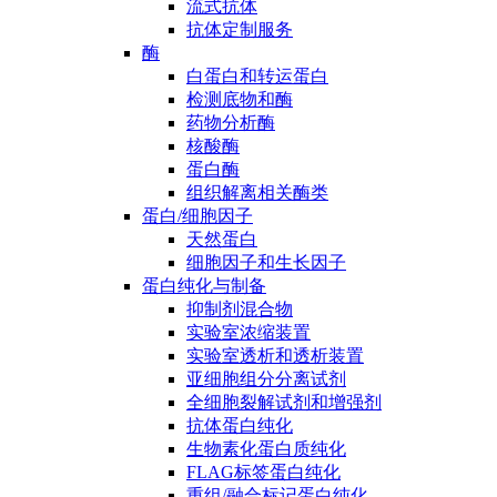
流式抗体
抗体定制服务
酶
白蛋白和转运蛋白
检测底物和酶
药物分析酶
核酸酶
蛋白酶
组织解离相关酶类
蛋白/细胞因子
天然蛋白
细胞因子和生长因子
蛋白纯化与制备
抑制剂混合物
实验室浓缩装置
实验室透析和透析装置
亚细胞组分分离试剂
全细胞裂解试剂和增强剂
抗体蛋白纯化
生物素化蛋白质纯化
FLAG标签蛋白纯化
重组/融合标记蛋白纯化