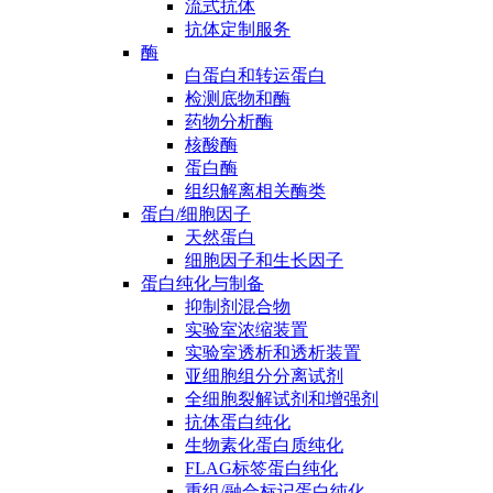
流式抗体
抗体定制服务
酶
白蛋白和转运蛋白
检测底物和酶
药物分析酶
核酸酶
蛋白酶
组织解离相关酶类
蛋白/细胞因子
天然蛋白
细胞因子和生长因子
蛋白纯化与制备
抑制剂混合物
实验室浓缩装置
实验室透析和透析装置
亚细胞组分分离试剂
全细胞裂解试剂和增强剂
抗体蛋白纯化
生物素化蛋白质纯化
FLAG标签蛋白纯化
重组/融合标记蛋白纯化