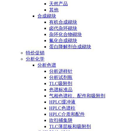
天然产品
其他
合成砌块
有机合成砌块
卤代杂环砌块
杂环化合物砌块
氟化合成砌块
蛋白降解剂合成砌块
特价促销
分析化学
分析色谱
分析进样针
分析试剂瓶
TLC吸附剂
色谱标准品
气相色谱柱、配件和吸附剂
HPLC缓冲液
HPLC色谱柱
HPLC介质和配件
吹扫捕集阱
TLC薄层板和吸附剂