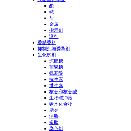
酸
碱
盐
金属
指示剂
溶剂
香精香料
抑制剂与诱导剂
生化试剂
琼脂糖
葡聚糖
氨基酸
抗生素
维生素
核苷和核苷酸
生物缓冲液
碳水化合物
脂类
辅酶
多肽
染色剂