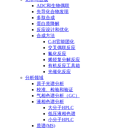
ADC和生物偶联
先导化合物发现
多肽合成
蛋白质降解
反应设计和优化
合成方法
C-H官能团化
交叉偶联反应
氟化反应
烯烃复分解反应
有机反应工具箱
光催化反应
分析领域
原子光谱分析
校准、检验和验证
气相色谱分析（GC）
液相色谱分析
大分子HPLC
低压液相色谱
小分子HPLC
质谱(MS)