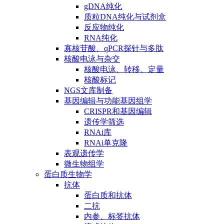
gDNA纯化
质粒DNA纯化与试剂盒
反应物纯化
RNA纯化
寡核苷酸、qPCR探针与多肽
核酸电泳与杂交
核酸电泳、转移、定量
核酸标记
NGS文库制备
基因编辑与功能基因组学
CRISPR和基因编辑
遗传学筛选
RNAi库
RNAi单克隆
表观遗传学
微生物组学
蛋白质生物学
抗体
蛋白质和抗体
二抗
内参、标签抗体