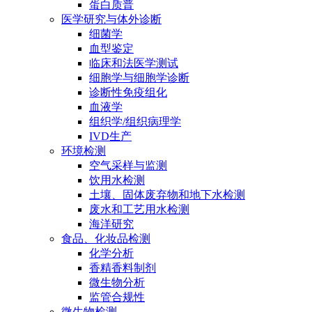
蛋白质普
医学研究与体外诊断
细菌学
血型鉴定
临床和法医学测试
细胞学与细胞学诊断
诊断性免疫组化
血液学
组织学/组织病理学
IVD生产
环境检测
空气采样与监测
饮用水检测
土壤、固体废弃物和地下水检测
废水和工艺用水检测
海洋研究
食品、化妆品检测
化学分析
香精香料制剂
微生物分析
监管合规性
微生物检测