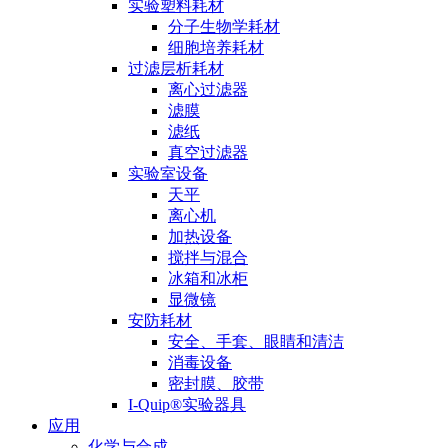
实验塑料耗材
分子生物学耗材
细胞培养耗材
过滤层析耗材
离心过滤器
滤膜
滤纸
真空过滤器
实验室设备
天平
离心机
加热设备
搅拌与混合
冰箱和冰柜
显微镜
安防耗材
安全、手套、眼睛和清洁
消毒设备
密封膜、胶带
I-Quip®️实验器具
应用
化学与合成