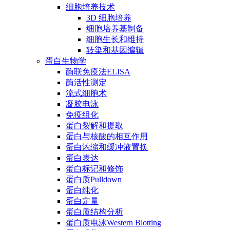
细胞培养技术
3D 细胞培养
细胞培养基制备
细胞生长和维持
转染和基因编辑
蛋白生物学
酶联免疫法ELISA
酶活性测定
流式细胞术
凝胶电泳
免疫组化
蛋白裂解和提取
蛋白与核酸的相互作用
蛋白浓缩和缓冲液置换
蛋白表达
蛋白标记和修饰
蛋白质Pulldown
蛋白纯化
蛋白定量
蛋白质结构分析
蛋白质电泳Western Blotting