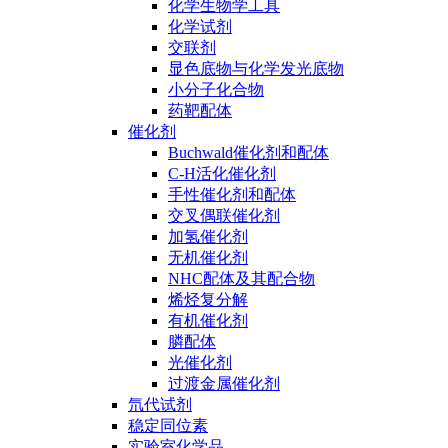
化学生物学工具
化学试剂
交联剂
显色底物与化学发光底物
小分子化合物
药靶配体
催化剂
Buchwald催化剂和配体
C-H活化催化剂
手性催化剂和配体
交叉偶联催化剂
加氢催化剂
无机催化剂
NHC配体及其配合物
烯烃复分解
有机催化剂
膦配体
光催化剂
过渡金属催化剂
氘代试剂
稳定同位素
实验室化学品