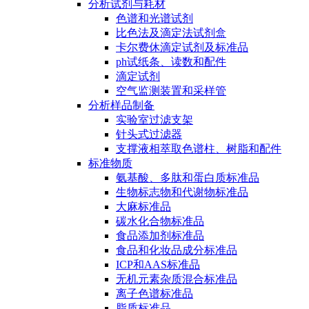
分析试剂与耗材
色谱和光谱试剂
比色法及滴定法试剂盒
卡尔费休滴定试剂及标准品
ph试纸条、读数和配件
滴定试剂
空气监测装置和采样管
分析样品制备
实验室过滤支架
针头式过滤器
支撑液相萃取色谱柱、树脂和配件
标准物质
氨基酸、多肽和蛋白质标准品
生物标志物和代谢物标准品
大麻标准品
碳水化合物标准品
食品添加剂标准品
食品和化妆品成分标准品
ICP和AAS标准品
无机元素杂质混合标准品
离子色谱标准品
脂质标准品