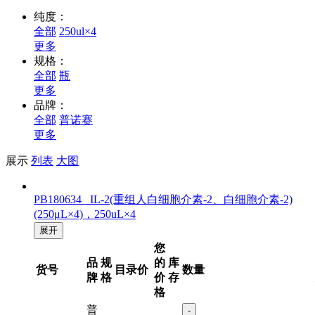
纯度：
全部
250ul×4
更多
规格：
全部
瓶
更多
品牌：
全部
普诺赛
更多
展示
列表
大图
PB180634 IL-2(重组人白细胞介素-2、白细胞介素-2)
(250μL×4)，250uL×4
展开
您
品
规
的
库
货号
目录价
数量
牌
格
价
存
格
普
-