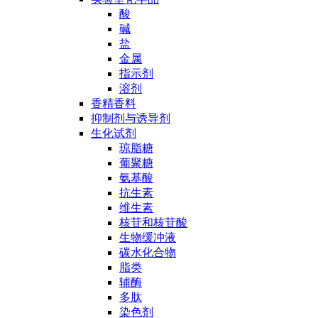
酸
碱
盐
金属
指示剂
溶剂
香精香料
抑制剂与诱导剂
生化试剂
琼脂糖
葡聚糖
氨基酸
抗生素
维生素
核苷和核苷酸
生物缓冲液
碳水化合物
脂类
辅酶
多肽
染色剂