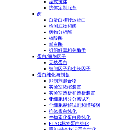
流式抗体
抗体定制服务
酶
白蛋白和转运蛋白
检测底物和酶
药物分析酶
核酸酶
蛋白酶
组织解离相关酶类
蛋白/细胞因子
天然蛋白
细胞因子和生长因子
蛋白纯化与制备
抑制剂混合物
实验室浓缩装置
实验室透析和透析装置
亚细胞组分分离试剂
全细胞裂解试剂和增强剂
抗体蛋白纯化
生物素化蛋白质纯化
FLAG标签蛋白纯化
重组/融合标记蛋白纯化