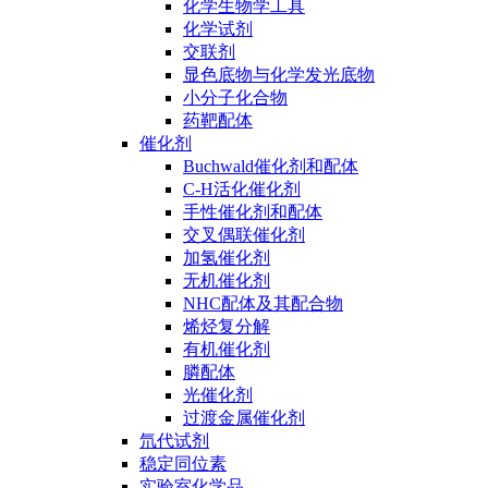
化学生物学工具
化学试剂
交联剂
显色底物与化学发光底物
小分子化合物
药靶配体
催化剂
Buchwald催化剂和配体
C-H活化催化剂
手性催化剂和配体
交叉偶联催化剂
加氢催化剂
无机催化剂
NHC配体及其配合物
烯烃复分解
有机催化剂
膦配体
光催化剂
过渡金属催化剂
氘代试剂
稳定同位素
实验室化学品