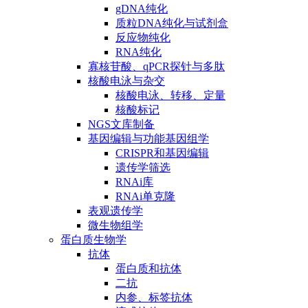
gDNA纯化
质粒DNA纯化与试剂盒
反应物纯化
RNA纯化
寡核苷酸、qPCR探针与多肽
核酸电泳与杂交
核酸电泳、转移、定量
核酸标记
NGS文库制备
基因编辑与功能基因组学
CRISPR和基因编辑
遗传学筛选
RNAi库
RNAi单克隆
表观遗传学
微生物组学
蛋白质生物学
抗体
蛋白质和抗体
二抗
内参、标签抗体