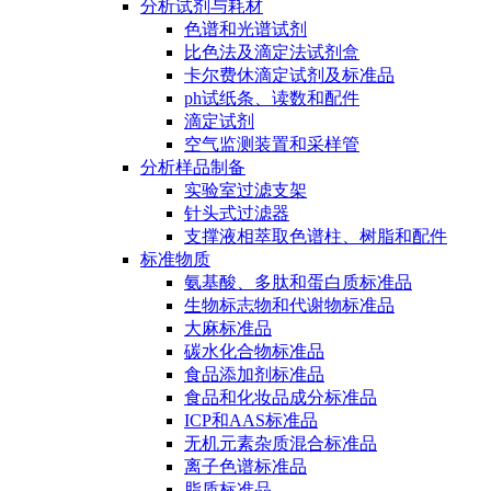
分析试剂与耗材
色谱和光谱试剂
比色法及滴定法试剂盒
卡尔费休滴定试剂及标准品
ph试纸条、读数和配件
滴定试剂
空气监测装置和采样管
分析样品制备
实验室过滤支架
针头式过滤器
支撑液相萃取色谱柱、树脂和配件
标准物质
氨基酸、多肽和蛋白质标准品
生物标志物和代谢物标准品
大麻标准品
碳水化合物标准品
食品添加剂标准品
食品和化妆品成分标准品
ICP和AAS标准品
无机元素杂质混合标准品
离子色谱标准品
脂质标准品