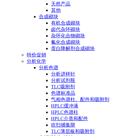
天然产品
其他
合成砌块
有机合成砌块
卤代杂环砌块
杂环化合物砌块
氟化合成砌块
蛋白降解剂合成砌块
特价促销
分析化学
分析色谱
分析进样针
分析试剂瓶
TLC吸附剂
色谱标准品
气相色谱柱、配件和吸附剂
HPLC缓冲液
HPLC色谱柱
HPLC介质和配件
吹扫捕集阱
TLC薄层板和吸附剂