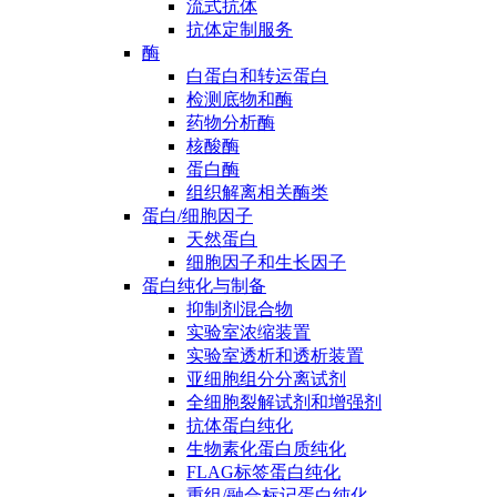
流式抗体
抗体定制服务
酶
白蛋白和转运蛋白
检测底物和酶
药物分析酶
核酸酶
蛋白酶
组织解离相关酶类
蛋白/细胞因子
天然蛋白
细胞因子和生长因子
蛋白纯化与制备
抑制剂混合物
实验室浓缩装置
实验室透析和透析装置
亚细胞组分分离试剂
全细胞裂解试剂和增强剂
抗体蛋白纯化
生物素化蛋白质纯化
FLAG标签蛋白纯化
重组/融合标记蛋白纯化