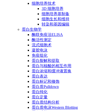
细胞培养技术
3D 细胞培养
细胞培养基制备
细胞生长和维持
转染和基因编辑
蛋白生物学
酶联免疫法ELISA
酶活性测定
流式细胞术
凝胶电泳
免疫组化
蛋白裂解和提取
蛋白与核酸的相互作用
蛋白浓缩和缓冲液置换
蛋白表达
蛋白标记和修饰
蛋白质Pulldown
蛋白纯化
蛋白定量
蛋白质结构分析
蛋白质电泳Western Blotting