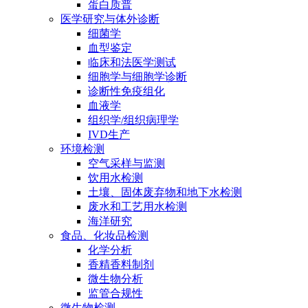
蛋白质普
医学研究与体外诊断
细菌学
血型鉴定
临床和法医学测试
细胞学与细胞学诊断
诊断性免疫组化
血液学
组织学/组织病理学
IVD生产
环境检测
空气采样与监测
饮用水检测
土壤、固体废弃物和地下水检测
废水和工艺用水检测
海洋研究
食品、化妆品检测
化学分析
香精香料制剂
微生物分析
监管合规性
微生物检测