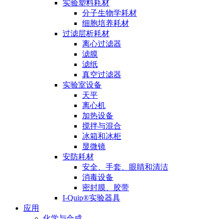
实验塑料耗材
分子生物学耗材
细胞培养耗材
过滤层析耗材
离心过滤器
滤膜
滤纸
真空过滤器
实验室设备
天平
离心机
加热设备
搅拌与混合
冰箱和冰柜
显微镜
安防耗材
安全、手套、眼睛和清洁
消毒设备
密封膜、胶带
I-Quip®️实验器具
应用
化学与合成