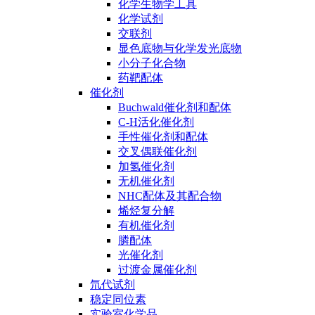
化学生物学工具
化学试剂
交联剂
显色底物与化学发光底物
小分子化合物
药靶配体
催化剂
Buchwald催化剂和配体
C-H活化催化剂
手性催化剂和配体
交叉偶联催化剂
加氢催化剂
无机催化剂
NHC配体及其配合物
烯烃复分解
有机催化剂
膦配体
光催化剂
过渡金属催化剂
氘代试剂
稳定同位素
实验室化学品