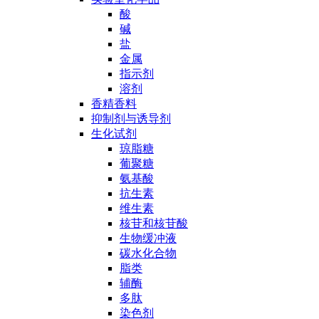
酸
碱
盐
金属
指示剂
溶剂
香精香料
抑制剂与诱导剂
生化试剂
琼脂糖
葡聚糖
氨基酸
抗生素
维生素
核苷和核苷酸
生物缓冲液
碳水化合物
脂类
辅酶
多肽
染色剂