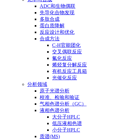
ADC和生物偶联
先导化合物发现
多肽合成
蛋白质降解
反应设计和优化
合成方法
C-H官能团化
交叉偶联反应
氟化反应
烯烃复分解反应
有机反应工具箱
光催化反应
分析领域
原子光谱分析
校准、检验和验证
气相色谱分析（GC）
液相色谱分析
大分子HPLC
低压液相色谱
小分子HPLC
质谱(MS)