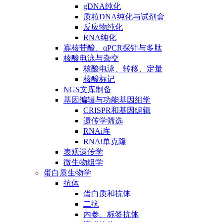
gDNA纯化
质粒DNA纯化与试剂盒
反应物纯化
RNA纯化
寡核苷酸、qPCR探针与多肽
核酸电泳与杂交
核酸电泳、转移、定量
核酸标记
NGS文库制备
基因编辑与功能基因组学
CRISPR和基因编辑
遗传学筛选
RNAi库
RNAi单克隆
表观遗传学
微生物组学
蛋白质生物学
抗体
蛋白质和抗体
二抗
内参、标签抗体