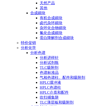
天然产品
其他
合成砌块
有机合成砌块
卤代杂环砌块
杂环化合物砌块
氟化合成砌块
蛋白降解剂合成砌块
特价促销
分析化学
分析色谱
分析进样针
分析试剂瓶
TLC吸附剂
色谱标准品
气相色谱柱、配件和吸附剂
HPLC缓冲液
HPLC色谱柱
HPLC介质和配件
吹扫捕集阱
TLC薄层板和吸附剂