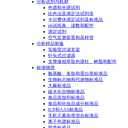
分析试剂与耗材
色谱和光谱试剂
比色法及滴定法试剂盒
卡尔费休滴定试剂及标准品
ph试纸条、读数和配件
滴定试剂
空气监测装置和采样管
分析样品制备
实验室过滤支架
针头式过滤器
支撑液相萃取色谱柱、树脂和配件
标准物质
氨基酸、多肽和蛋白质标准品
生物标志物和代谢物标准品
大麻标准品
碳水化合物标准品
食品添加剂标准品
食品和化妆品成分标准品
ICP和AAS标准品
无机元素杂质混合标准品
离子色谱标准品
脂质标准品