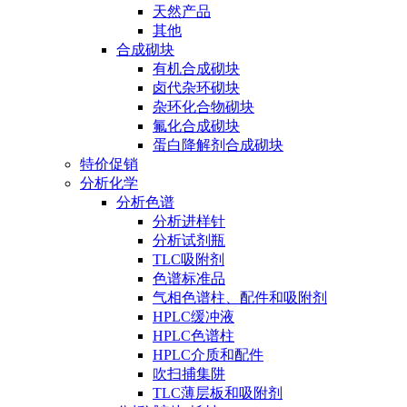
天然产品
其他
合成砌块
有机合成砌块
卤代杂环砌块
杂环化合物砌块
氟化合成砌块
蛋白降解剂合成砌块
特价促销
分析化学
分析色谱
分析进样针
分析试剂瓶
TLC吸附剂
色谱标准品
气相色谱柱、配件和吸附剂
HPLC缓冲液
HPLC色谱柱
HPLC介质和配件
吹扫捕集阱
TLC薄层板和吸附剂