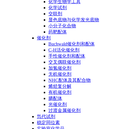
化学生物学工具
化学试剂
交联剂
显色底物与化学发光底物
小分子化合物
药靶配体
催化剂
Buchwald催化剂和配体
C-H活化催化剂
手性催化剂和配体
交叉偶联催化剂
加氢催化剂
无机催化剂
NHC配体及其配合物
烯烃复分解
有机催化剂
膦配体
光催化剂
过渡金属催化剂
氘代试剂
稳定同位素
实验室化学品