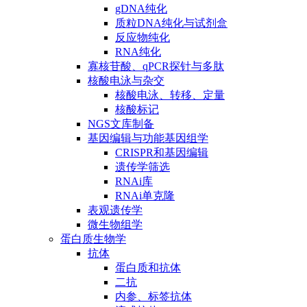
gDNA纯化
质粒DNA纯化与试剂盒
反应物纯化
RNA纯化
寡核苷酸、qPCR探针与多肽
核酸电泳与杂交
核酸电泳、转移、定量
核酸标记
NGS文库制备
基因编辑与功能基因组学
CRISPR和基因编辑
遗传学筛选
RNAi库
RNAi单克隆
表观遗传学
微生物组学
蛋白质生物学
抗体
蛋白质和抗体
二抗
内参、标签抗体