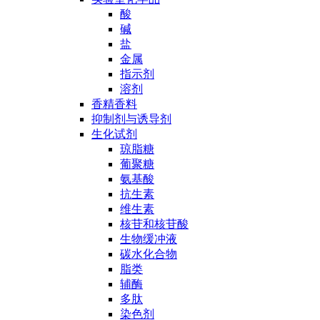
酸
碱
盐
金属
指示剂
溶剂
香精香料
抑制剂与诱导剂
生化试剂
琼脂糖
葡聚糖
氨基酸
抗生素
维生素
核苷和核苷酸
生物缓冲液
碳水化合物
脂类
辅酶
多肽
染色剂