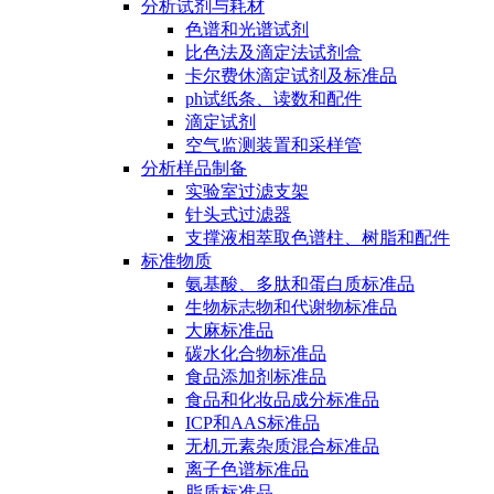
分析试剂与耗材
色谱和光谱试剂
比色法及滴定法试剂盒
卡尔费休滴定试剂及标准品
ph试纸条、读数和配件
滴定试剂
空气监测装置和采样管
分析样品制备
实验室过滤支架
针头式过滤器
支撑液相萃取色谱柱、树脂和配件
标准物质
氨基酸、多肽和蛋白质标准品
生物标志物和代谢物标准品
大麻标准品
碳水化合物标准品
食品添加剂标准品
食品和化妆品成分标准品
ICP和AAS标准品
无机元素杂质混合标准品
离子色谱标准品
脂质标准品