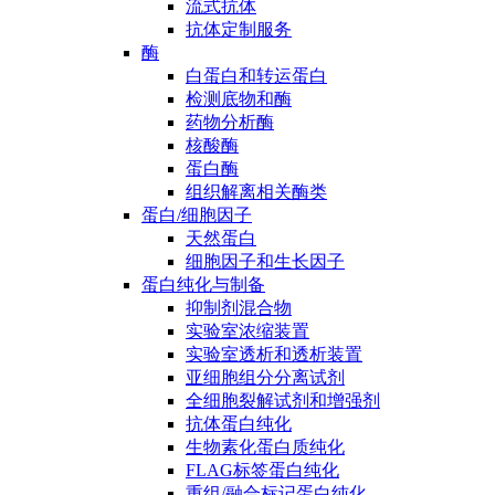
流式抗体
抗体定制服务
酶
白蛋白和转运蛋白
检测底物和酶
药物分析酶
核酸酶
蛋白酶
组织解离相关酶类
蛋白/细胞因子
天然蛋白
细胞因子和生长因子
蛋白纯化与制备
抑制剂混合物
实验室浓缩装置
实验室透析和透析装置
亚细胞组分分离试剂
全细胞裂解试剂和增强剂
抗体蛋白纯化
生物素化蛋白质纯化
FLAG标签蛋白纯化
重组/融合标记蛋白纯化