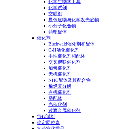
化学生物学工具
化学试剂
交联剂
显色底物与化学发光底物
小分子化合物
药靶配体
催化剂
Buchwald催化剂和配体
C-H活化催化剂
手性催化剂和配体
交叉偶联催化剂
加氢催化剂
无机催化剂
NHC配体及其配合物
烯烃复分解
有机催化剂
膦配体
光催化剂
过渡金属催化剂
氘代试剂
稳定同位素
实验室化学品