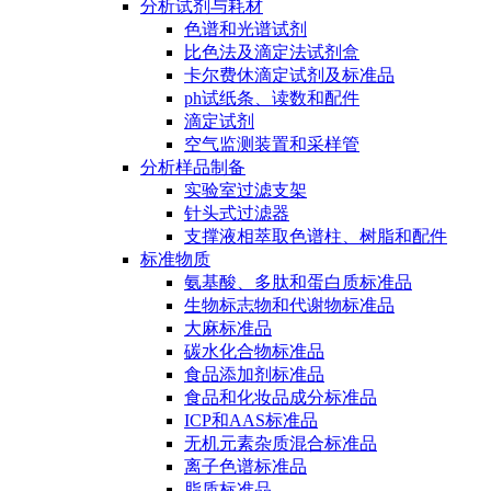
分析试剂与耗材
色谱和光谱试剂
比色法及滴定法试剂盒
卡尔费休滴定试剂及标准品
ph试纸条、读数和配件
滴定试剂
空气监测装置和采样管
分析样品制备
实验室过滤支架
针头式过滤器
支撑液相萃取色谱柱、树脂和配件
标准物质
氨基酸、多肽和蛋白质标准品
生物标志物和代谢物标准品
大麻标准品
碳水化合物标准品
食品添加剂标准品
食品和化妆品成分标准品
ICP和AAS标准品
无机元素杂质混合标准品
离子色谱标准品
脂质标准品