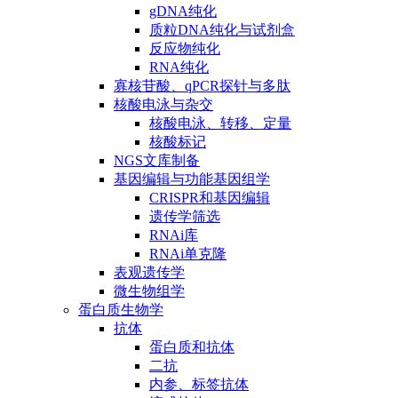
gDNA纯化
质粒DNA纯化与试剂盒
反应物纯化
RNA纯化
寡核苷酸、qPCR探针与多肽
核酸电泳与杂交
核酸电泳、转移、定量
核酸标记
NGS文库制备
基因编辑与功能基因组学
CRISPR和基因编辑
遗传学筛选
RNAi库
RNAi单克隆
表观遗传学
微生物组学
蛋白质生物学
抗体
蛋白质和抗体
二抗
内参、标签抗体