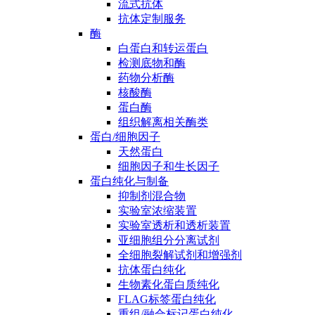
流式抗体
抗体定制服务
酶
白蛋白和转运蛋白
检测底物和酶
药物分析酶
核酸酶
蛋白酶
组织解离相关酶类
蛋白/细胞因子
天然蛋白
细胞因子和生长因子
蛋白纯化与制备
抑制剂混合物
实验室浓缩装置
实验室透析和透析装置
亚细胞组分分离试剂
全细胞裂解试剂和增强剂
抗体蛋白纯化
生物素化蛋白质纯化
FLAG标签蛋白纯化
重组/融合标记蛋白纯化