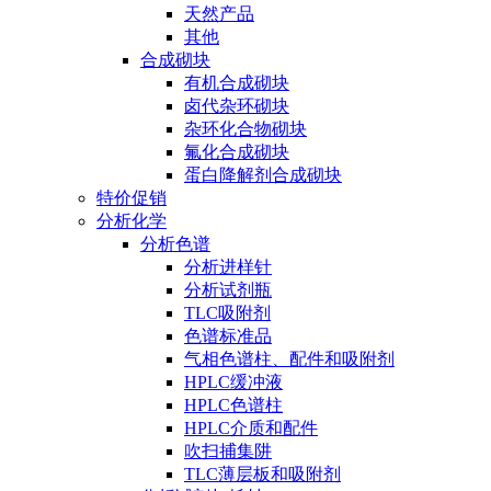
天然产品
其他
合成砌块
有机合成砌块
卤代杂环砌块
杂环化合物砌块
氟化合成砌块
蛋白降解剂合成砌块
特价促销
分析化学
分析色谱
分析进样针
分析试剂瓶
TLC吸附剂
色谱标准品
气相色谱柱、配件和吸附剂
HPLC缓冲液
HPLC色谱柱
HPLC介质和配件
吹扫捕集阱
TLC薄层板和吸附剂