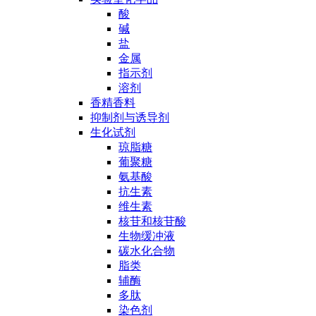
酸
碱
盐
金属
指示剂
溶剂
香精香料
抑制剂与诱导剂
生化试剂
琼脂糖
葡聚糖
氨基酸
抗生素
维生素
核苷和核苷酸
生物缓冲液
碳水化合物
脂类
辅酶
多肽
染色剂