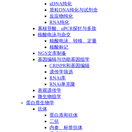
gDNA纯化
质粒DNA纯化与试剂盒
反应物纯化
RNA纯化
寡核苷酸、qPCR探针与多肽
核酸电泳与杂交
核酸电泳、转移、定量
核酸标记
NGS文库制备
基因编辑与功能基因组学
CRISPR和基因编辑
遗传学筛选
RNAi库
RNAi单克隆
表观遗传学
微生物组学
蛋白质生物学
抗体
蛋白质和抗体
二抗
内参、标签抗体