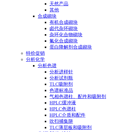
天然产品
其他
合成砌块
有机合成砌块
卤代杂环砌块
杂环化合物砌块
氟化合成砌块
蛋白降解剂合成砌块
特价促销
分析化学
分析色谱
分析进样针
分析试剂瓶
TLC吸附剂
色谱标准品
气相色谱柱、配件和吸附剂
HPLC缓冲液
HPLC色谱柱
HPLC介质和配件
吹扫捕集阱
TLC薄层板和吸附剂