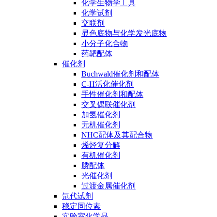
化学生物学工具
化学试剂
交联剂
显色底物与化学发光底物
小分子化合物
药靶配体
催化剂
Buchwald催化剂和配体
C-H活化催化剂
手性催化剂和配体
交叉偶联催化剂
加氢催化剂
无机催化剂
NHC配体及其配合物
烯烃复分解
有机催化剂
膦配体
光催化剂
过渡金属催化剂
氘代试剂
稳定同位素
实验室化学品