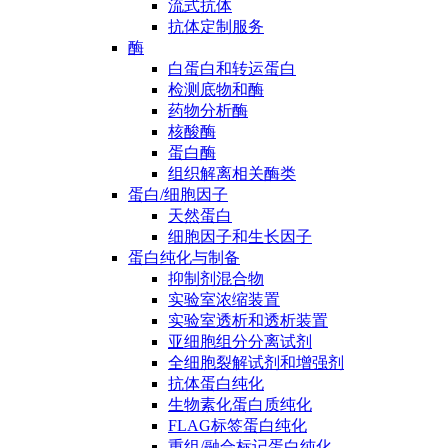
流式抗体
抗体定制服务
酶
白蛋白和转运蛋白
检测底物和酶
药物分析酶
核酸酶
蛋白酶
组织解离相关酶类
蛋白/细胞因子
天然蛋白
细胞因子和生长因子
蛋白纯化与制备
抑制剂混合物
实验室浓缩装置
实验室透析和透析装置
亚细胞组分分离试剂
全细胞裂解试剂和增强剂
抗体蛋白纯化
生物素化蛋白质纯化
FLAG标签蛋白纯化
重组/融合标记蛋白纯化