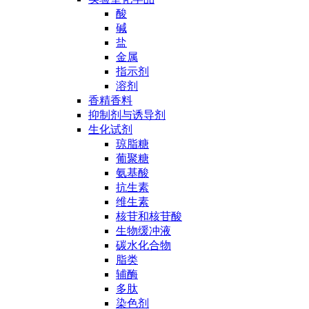
酸
碱
盐
金属
指示剂
溶剂
香精香料
抑制剂与诱导剂
生化试剂
琼脂糖
葡聚糖
氨基酸
抗生素
维生素
核苷和核苷酸
生物缓冲液
碳水化合物
脂类
辅酶
多肽
染色剂