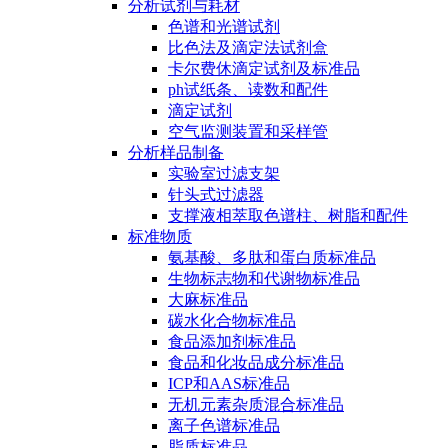
分析试剂与耗材
色谱和光谱试剂
比色法及滴定法试剂盒
卡尔费休滴定试剂及标准品
ph试纸条、读数和配件
滴定试剂
空气监测装置和采样管
分析样品制备
实验室过滤支架
针头式过滤器
支撑液相萃取色谱柱、树脂和配件
标准物质
氨基酸、多肽和蛋白质标准品
生物标志物和代谢物标准品
大麻标准品
碳水化合物标准品
食品添加剂标准品
食品和化妆品成分标准品
ICP和AAS标准品
无机元素杂质混合标准品
离子色谱标准品
脂质标准品