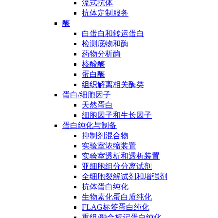
流式抗体
抗体定制服务
酶
白蛋白和转运蛋白
检测底物和酶
药物分析酶
核酸酶
蛋白酶
组织解离相关酶类
蛋白/细胞因子
天然蛋白
细胞因子和生长因子
蛋白纯化与制备
抑制剂混合物
实验室浓缩装置
实验室透析和透析装置
亚细胞组分分离试剂
全细胞裂解试剂和增强剂
抗体蛋白纯化
生物素化蛋白质纯化
FLAG标签蛋白纯化
重组/融合标记蛋白纯化