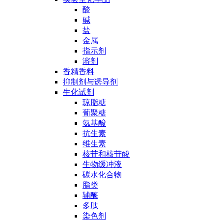
酸
碱
盐
金属
指示剂
溶剂
香精香料
抑制剂与诱导剂
生化试剂
琼脂糖
葡聚糖
氨基酸
抗生素
维生素
核苷和核苷酸
生物缓冲液
碳水化合物
脂类
辅酶
多肽
染色剂