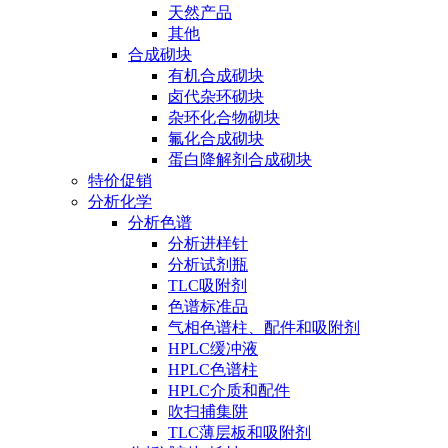
天然产品
其他
合成砌块
有机合成砌块
卤代杂环砌块
杂环化合物砌块
氟化合成砌块
蛋白降解剂合成砌块
特价促销
分析化学
分析色谱
分析进样针
分析试剂瓶
TLC吸附剂
色谱标准品
气相色谱柱、配件和吸附剂
HPLC缓冲液
HPLC色谱柱
HPLC介质和配件
吹扫捕集阱
TLC薄层板和吸附剂