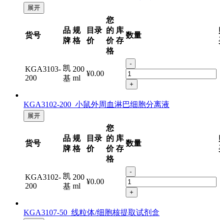
展开
您
品
规
目录
的
库
货号
数量
牌
格
价
价
存
格
-
凯
KGA3103-
200
¥0.00
200
ml
基
+
KGA3102-200 小鼠外周血淋巴细胞分离液
展开
您
品
规
目录
的
库
货号
数量
牌
格
价
价
存
格
-
凯
KGA3102-
200
¥0.00
200
ml
基
+
KGA3107-50 线粒体/细胞核提取试剂盒