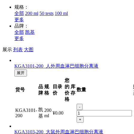
规格：
全部
200 ml
50 tests
100 ml
更多
品牌：
全部
凯基
更多
展示
列表
大图
KGA3101-200 人外周血淋巴细胞分离液
展开
您
品
规
目录
的
库
货号
数量
牌
格
价
价
存
格
-
凯
KGA3101-
200
¥0.00
200
ml
基
+
KGA3103-200 大鼠外周血淋巴细胞分离液