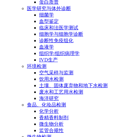
蛋白质普
医学研究与体外诊断
细菌学
血型鉴定
临床和法医学测试
细胞学与细胞学诊断
诊断性免疫组化
血液学
组织学/组织病理学
IVD生产
环境检测
空气采样与监测
饮用水检测
土壤、固体废弃物和地下水检测
废水和工艺用水检测
海洋研究
食品、化妆品检测
化学分析
香精香料制剂
微生物分析
监管合规性
微生物检测