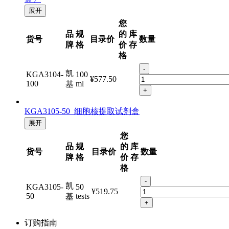
展开
您
品
规
的
库
货号
目录价
数量
牌
格
价
存
格
-
凯
KGA3104-
100
¥577.50
100
ml
基
+
KGA3105-50 细胞核提取试剂盒
展开
您
品
规
的
库
货号
目录价
数量
牌
格
价
存
格
-
凯
KGA3105-
50
¥519.75
50
tests
基
+
订购指南