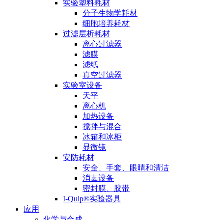
实验塑料耗材
分子生物学耗材
细胞培养耗材
过滤层析耗材
离心过滤器
滤膜
滤纸
真空过滤器
实验室设备
天平
离心机
加热设备
搅拌与混合
冰箱和冰柜
显微镜
安防耗材
安全、手套、眼睛和清洁
消毒设备
密封膜、胶带
I-Quip®️实验器具
应用
化学与合成