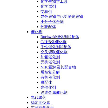
化学生物学工具
化学试剂
交联剂
显色底物与化学发光底物
小分子化合物
药靶配体
催化剂
Buchwald催化剂和配体
C-H活化催化剂
手性催化剂和配体
交叉偶联催化剂
加氢催化剂
无机催化剂
NHC配体及其配合物
烯烃复分解
有机催化剂
膦配体
光催化剂
过渡金属催化剂
氘代试剂
稳定同位素
实验室化学品