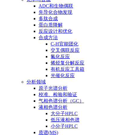
ADC和生物偶联
先导化合物发现
多肽合成
蛋白质降解
反应设计和优化
合成方法
C-H官能团化
交叉偶联反应
氟化反应
烯烃复分解反应
有机反应工具箱
光催化反应
分析领域
原子光谱分析
校准、检验和验证
气相色谱分析（GC）
液相色谱分析
大分子HPLC
低压液相色谱
小分子HPLC
质谱(MS)