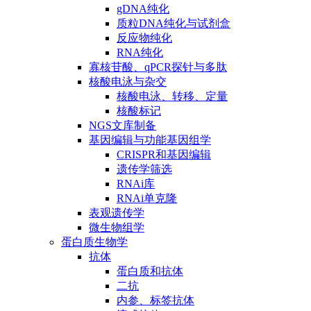
gDNA纯化
质粒DNA纯化与试剂盒
反应物纯化
RNA纯化
寡核苷酸、qPCR探针与多肽
核酸电泳与杂交
核酸电泳、转移、定量
核酸标记
NGS文库制备
基因编辑与功能基因组学
CRISPR和基因编辑
遗传学筛选
RNAi库
RNAi单克隆
表观遗传学
微生物组学
蛋白质生物学
抗体
蛋白质和抗体
二抗
内参、标签抗体