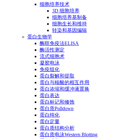
细胞培养技术
3D 细胞培养
细胞培养基制备
细胞生长和维持
转染和基因编辑
蛋白生物学
酶联免疫法ELISA
酶活性测定
流式细胞术
凝胶电泳
免疫组化
蛋白裂解和提取
蛋白与核酸的相互作用
蛋白浓缩和缓冲液置换
蛋白表达
蛋白标记和修饰
蛋白质Pulldown
蛋白纯化
蛋白定量
蛋白质结构分析
蛋白质电泳Western Blotting