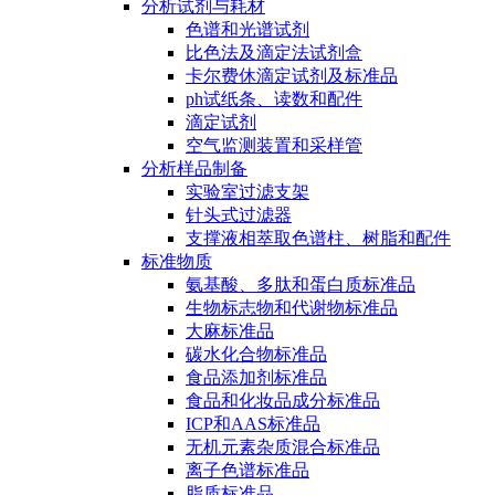
分析试剂与耗材
色谱和光谱试剂
比色法及滴定法试剂盒
卡尔费休滴定试剂及标准品
ph试纸条、读数和配件
滴定试剂
空气监测装置和采样管
分析样品制备
实验室过滤支架
针头式过滤器
支撑液相萃取色谱柱、树脂和配件
标准物质
氨基酸、多肽和蛋白质标准品
生物标志物和代谢物标准品
大麻标准品
碳水化合物标准品
食品添加剂标准品
食品和化妆品成分标准品
ICP和AAS标准品
无机元素杂质混合标准品
离子色谱标准品
脂质标准品