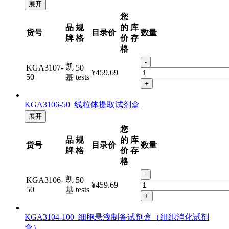
展开
您
品
规
的
库
货号
目录价
数量
牌
格
价
存
格
-
凯
KGA3107-
50
¥459.69
50
tests
基
+
KGA3106-50 线粒体提取试剂盒
展开
您
品
规
的
库
货号
目录价
数量
牌
格
价
存
格
-
凯
KGA3106-
50
¥459.69
50
tests
基
+
KGA3104-100 细胞悬液制备试剂盒（组织消化试剂
盒）