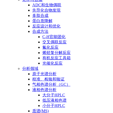
ADC和生物偶联
先导化合物发现
多肽合成
蛋白质降解
反应设计和优化
合成方法
C-H官能团化
交叉偶联反应
氟化反应
烯烃复分解反应
有机反应工具箱
光催化反应
分析领域
原子光谱分析
校准、检验和验证
气相色谱分析（GC）
液相色谱分析
大分子HPLC
低压液相色谱
小分子HPLC
质谱(MS)