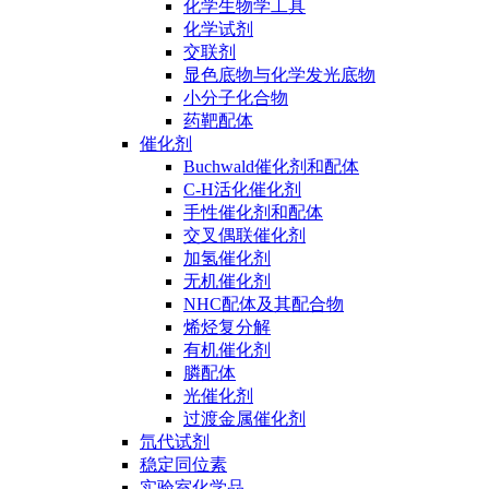
化学生物学工具
化学试剂
交联剂
显色底物与化学发光底物
小分子化合物
药靶配体
催化剂
Buchwald催化剂和配体
C-H活化催化剂
手性催化剂和配体
交叉偶联催化剂
加氢催化剂
无机催化剂
NHC配体及其配合物
烯烃复分解
有机催化剂
膦配体
光催化剂
过渡金属催化剂
氘代试剂
稳定同位素
实验室化学品