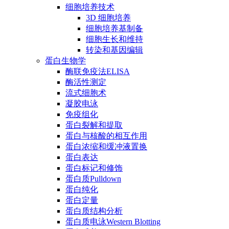
细胞培养技术
3D 细胞培养
细胞培养基制备
细胞生长和维持
转染和基因编辑
蛋白生物学
酶联免疫法ELISA
酶活性测定
流式细胞术
凝胶电泳
免疫组化
蛋白裂解和提取
蛋白与核酸的相互作用
蛋白浓缩和缓冲液置换
蛋白表达
蛋白标记和修饰
蛋白质Pulldown
蛋白纯化
蛋白定量
蛋白质结构分析
蛋白质电泳Western Blotting