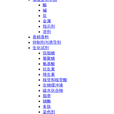
酸
碱
盐
金属
指示剂
溶剂
香精香料
抑制剂与诱导剂
生化试剂
琼脂糖
葡聚糖
氨基酸
抗生素
维生素
核苷和核苷酸
生物缓冲液
碳水化合物
脂类
辅酶
多肽
染色剂