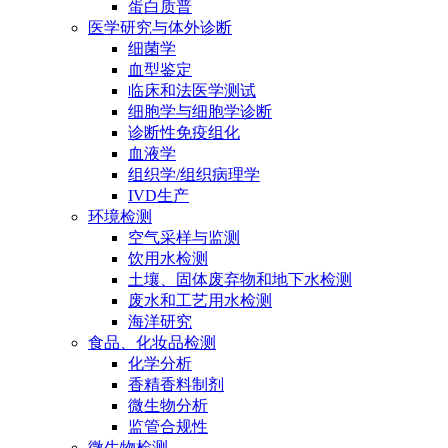
蛋白质普
医学研究与体外诊断
细菌学
血型鉴定
临床和法医学测试
细胞学与细胞学诊断
诊断性免疫组化
血液学
组织学/组织病理学
IVD生产
环境检测
空气采样与监测
饮用水检测
土壤、固体废弃物和地下水检测
废水和工艺用水检测
海洋研究
食品、化妆品检测
化学分析
香精香料制剂
微生物分析
监管合规性
微生物检测