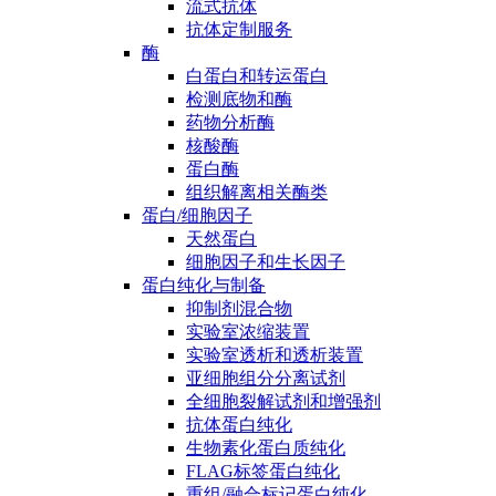
流式抗体
抗体定制服务
酶
白蛋白和转运蛋白
检测底物和酶
药物分析酶
核酸酶
蛋白酶
组织解离相关酶类
蛋白/细胞因子
天然蛋白
细胞因子和生长因子
蛋白纯化与制备
抑制剂混合物
实验室浓缩装置
实验室透析和透析装置
亚细胞组分分离试剂
全细胞裂解试剂和增强剂
抗体蛋白纯化
生物素化蛋白质纯化
FLAG标签蛋白纯化
重组/融合标记蛋白纯化