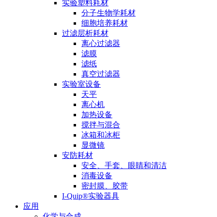
实验塑料耗材
分子生物学耗材
细胞培养耗材
过滤层析耗材
离心过滤器
滤膜
滤纸
真空过滤器
实验室设备
天平
离心机
加热设备
搅拌与混合
冰箱和冰柜
显微镜
安防耗材
安全、手套、眼睛和清洁
消毒设备
密封膜、胶带
I-Quip®️实验器具
应用
化学与合成