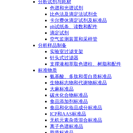
分析试剂与耗材
色谱和光谱试剂
比色法及滴定法试剂盒
卡尔费休滴定试剂及标准品
ph试纸条、读数和配件
滴定试剂
空气监测装置和采样管
分析样品制备
实验室过滤支架
针头式过滤器
支撑液相萃取色谱柱、树脂和配件
标准物质
氨基酸、多肽和蛋白质标准品
生物标志物和代谢物标准品
大麻标准品
碳水化合物标准品
食品添加剂标准品
食品和化妆品成分标准品
ICP和AAS标准品
无机元素杂质混合标准品
离子色谱标准品
脂质标准品