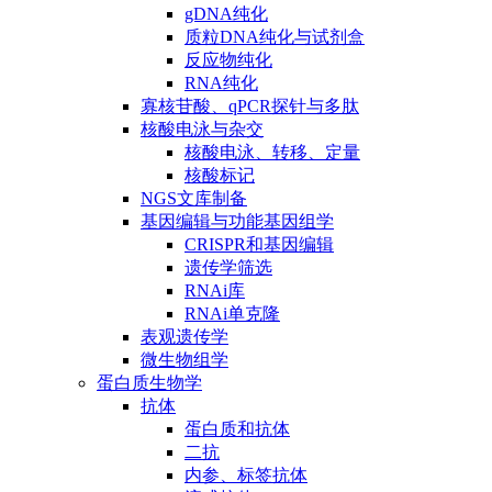
gDNA纯化
质粒DNA纯化与试剂盒
反应物纯化
RNA纯化
寡核苷酸、qPCR探针与多肽
核酸电泳与杂交
核酸电泳、转移、定量
核酸标记
NGS文库制备
基因编辑与功能基因组学
CRISPR和基因编辑
遗传学筛选
RNAi库
RNAi单克隆
表观遗传学
微生物组学
蛋白质生物学
抗体
蛋白质和抗体
二抗
内参、标签抗体