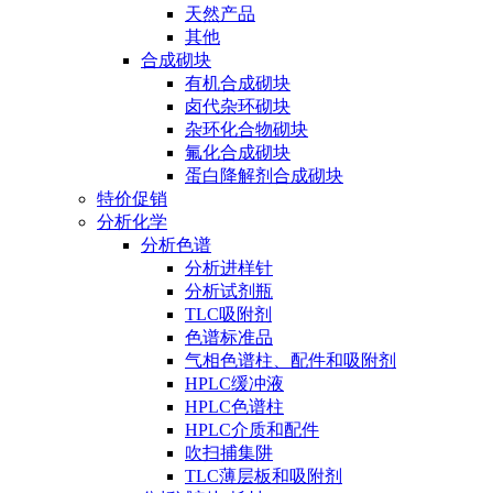
天然产品
其他
合成砌块
有机合成砌块
卤代杂环砌块
杂环化合物砌块
氟化合成砌块
蛋白降解剂合成砌块
特价促销
分析化学
分析色谱
分析进样针
分析试剂瓶
TLC吸附剂
色谱标准品
气相色谱柱、配件和吸附剂
HPLC缓冲液
HPLC色谱柱
HPLC介质和配件
吹扫捕集阱
TLC薄层板和吸附剂