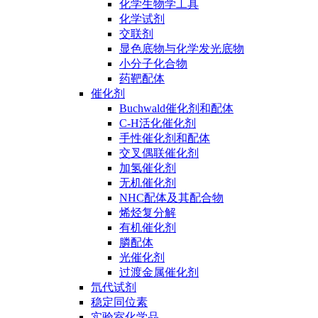
化学生物学工具
化学试剂
交联剂
显色底物与化学发光底物
小分子化合物
药靶配体
催化剂
Buchwald催化剂和配体
C-H活化催化剂
手性催化剂和配体
交叉偶联催化剂
加氢催化剂
无机催化剂
NHC配体及其配合物
烯烃复分解
有机催化剂
膦配体
光催化剂
过渡金属催化剂
氘代试剂
稳定同位素
实验室化学品