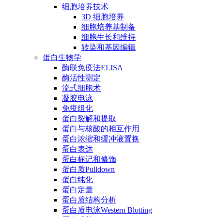
细胞培养技术
3D 细胞培养
细胞培养基制备
细胞生长和维持
转染和基因编辑
蛋白生物学
酶联免疫法ELISA
酶活性测定
流式细胞术
凝胶电泳
免疫组化
蛋白裂解和提取
蛋白与核酸的相互作用
蛋白浓缩和缓冲液置换
蛋白表达
蛋白标记和修饰
蛋白质Pulldown
蛋白纯化
蛋白定量
蛋白质结构分析
蛋白质电泳Western Blotting