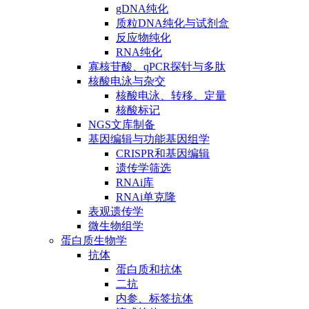
gDNA纯化
质粒DNA纯化与试剂盒
反应物纯化
RNA纯化
寡核苷酸、qPCR探针与多肽
核酸电泳与杂交
核酸电泳、转移、定量
核酸标记
NGS文库制备
基因编辑与功能基因组学
CRISPR和基因编辑
遗传学筛选
RNAi库
RNAi单克隆
表观遗传学
微生物组学
蛋白质生物学
抗体
蛋白质和抗体
二抗
内参、标签抗体