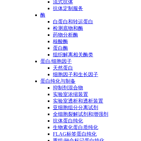
流式抗体
抗体定制服务
酶
白蛋白和转运蛋白
检测底物和酶
药物分析酶
核酸酶
蛋白酶
组织解离相关酶类
蛋白/细胞因子
天然蛋白
细胞因子和生长因子
蛋白纯化与制备
抑制剂混合物
实验室浓缩装置
实验室透析和透析装置
亚细胞组分分离试剂
全细胞裂解试剂和增强剂
抗体蛋白纯化
生物素化蛋白质纯化
FLAG标签蛋白纯化
重组/融合标记蛋白纯化