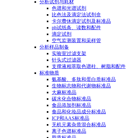
分析试剂与耗材
色谱和光谱试剂
比色法及滴定法试剂盒
卡尔费休滴定试剂及标准品
ph试纸条、读数和配件
滴定试剂
空气监测装置和采样管
分析样品制备
实验室过滤支架
针头式过滤器
支撑液相萃取色谱柱、树脂和配件
标准物质
氨基酸、多肽和蛋白质标准品
生物标志物和代谢物标准品
大麻标准品
碳水化合物标准品
食品添加剂标准品
食品和化妆品成分标准品
ICP和AAS标准品
无机元素杂质混合标准品
离子色谱标准品
脂质标准品