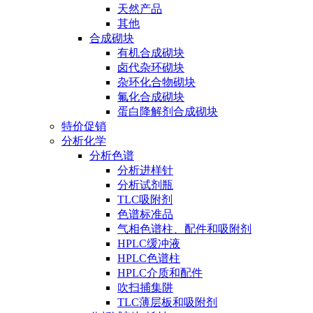
天然产品
其他
合成砌块
有机合成砌块
卤代杂环砌块
杂环化合物砌块
氟化合成砌块
蛋白降解剂合成砌块
特价促销
分析化学
分析色谱
分析进样针
分析试剂瓶
TLC吸附剂
色谱标准品
气相色谱柱、配件和吸附剂
HPLC缓冲液
HPLC色谱柱
HPLC介质和配件
吹扫捕集阱
TLC薄层板和吸附剂