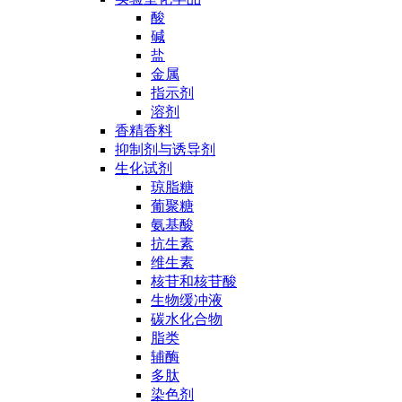
酸
碱
盐
金属
指示剂
溶剂
香精香料
抑制剂与诱导剂
生化试剂
琼脂糖
葡聚糖
氨基酸
抗生素
维生素
核苷和核苷酸
生物缓冲液
碳水化合物
脂类
辅酶
多肽
染色剂