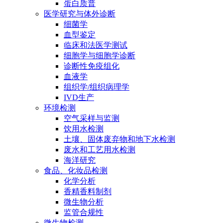
蛋白质普
医学研究与体外诊断
细菌学
血型鉴定
临床和法医学测试
细胞学与细胞学诊断
诊断性免疫组化
血液学
组织学/组织病理学
IVD生产
环境检测
空气采样与监测
饮用水检测
土壤、固体废弃物和地下水检测
废水和工艺用水检测
海洋研究
食品、化妆品检测
化学分析
香精香料制剂
微生物分析
监管合规性
微生物检测