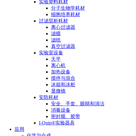
实验塑料耗材
分子生物学耗材
细胞培养耗材
过滤层析耗材
离心过滤器
滤膜
滤纸
真空过滤器
实验室设备
天平
离心机
加热设备
搅拌与混合
冰箱和冰柜
显微镜
安防耗材
安全、手套、眼睛和清洁
消毒设备
密封膜、胶带
I-Quip®️实验器具
应用
化学与合成