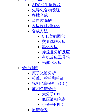
ADC和生物偶联
先导化合物发现
多肽合成
蛋白质降解
反应设计和优化
合成方法
C-H官能团化
交叉偶联反应
氟化反应
烯烃复分解反应
有机反应工具箱
光催化反应
分析领域
原子光谱分析
校准、检验和验证
气相色谱分析（GC）
液相色谱分析
大分子HPLC
低压液相色谱
小分子HPLC
质谱(MS)