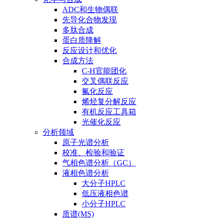
ADC和生物偶联
先导化合物发现
多肽合成
蛋白质降解
反应设计和优化
合成方法
C-H官能团化
交叉偶联反应
氟化反应
烯烃复分解反应
有机反应工具箱
光催化反应
分析领域
原子光谱分析
校准、检验和验证
气相色谱分析（GC）
液相色谱分析
大分子HPLC
低压液相色谱
小分子HPLC
质谱(MS)