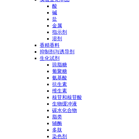
酸
碱
盐
金属
指示剂
溶剂
香精香料
抑制剂与诱导剂
生化试剂
琼脂糖
葡聚糖
氨基酸
抗生素
维生素
核苷和核苷酸
生物缓冲液
碳水化合物
脂类
辅酶
多肽
染色剂