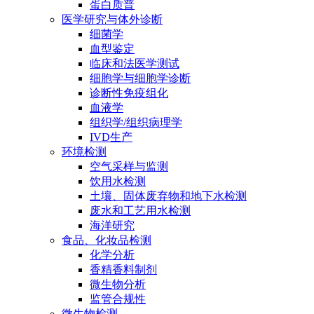
蛋白质普
医学研究与体外诊断
细菌学
血型鉴定
临床和法医学测试
细胞学与细胞学诊断
诊断性免疫组化
血液学
组织学/组织病理学
IVD生产
环境检测
空气采样与监测
饮用水检测
土壤、固体废弃物和地下水检测
废水和工艺用水检测
海洋研究
食品、化妆品检测
化学分析
香精香料制剂
微生物分析
监管合规性
微生物检测