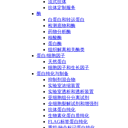
流式抗体
抗体定制服务
酶
白蛋白和转运蛋白
检测底物和酶
药物分析酶
核酸酶
蛋白酶
组织解离相关酶类
蛋白/细胞因子
天然蛋白
细胞因子和生长因子
蛋白纯化与制备
抑制剂混合物
实验室浓缩装置
实验室透析和透析装置
亚细胞组分分离试剂
全细胞裂解试剂和增强剂
抗体蛋白纯化
生物素化蛋白质纯化
FLAG标签蛋白纯化
重组/融合标记蛋白纯化