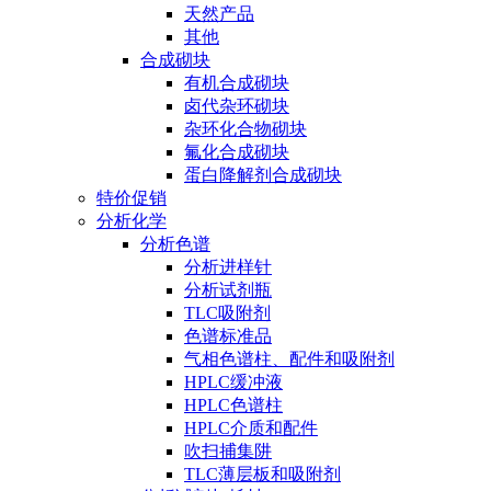
天然产品
其他
合成砌块
有机合成砌块
卤代杂环砌块
杂环化合物砌块
氟化合成砌块
蛋白降解剂合成砌块
特价促销
分析化学
分析色谱
分析进样针
分析试剂瓶
TLC吸附剂
色谱标准品
气相色谱柱、配件和吸附剂
HPLC缓冲液
HPLC色谱柱
HPLC介质和配件
吹扫捕集阱
TLC薄层板和吸附剂