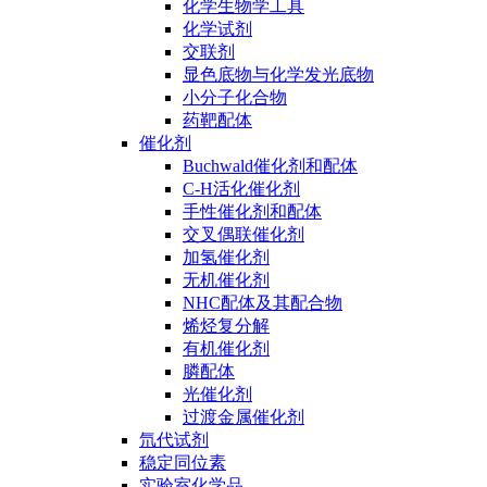
化学生物学工具
化学试剂
交联剂
显色底物与化学发光底物
小分子化合物
药靶配体
催化剂
Buchwald催化剂和配体
C-H活化催化剂
手性催化剂和配体
交叉偶联催化剂
加氢催化剂
无机催化剂
NHC配体及其配合物
烯烃复分解
有机催化剂
膦配体
光催化剂
过渡金属催化剂
氘代试剂
稳定同位素
实验室化学品