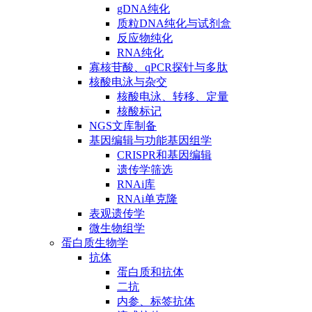
gDNA纯化
质粒DNA纯化与试剂盒
反应物纯化
RNA纯化
寡核苷酸、qPCR探针与多肽
核酸电泳与杂交
核酸电泳、转移、定量
核酸标记
NGS文库制备
基因编辑与功能基因组学
CRISPR和基因编辑
遗传学筛选
RNAi库
RNAi单克隆
表观遗传学
微生物组学
蛋白质生物学
抗体
蛋白质和抗体
二抗
内参、标签抗体