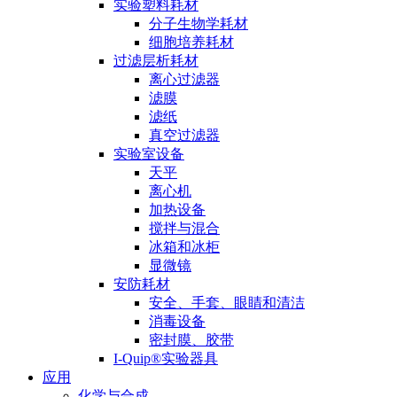
实验塑料耗材
分子生物学耗材
细胞培养耗材
过滤层析耗材
离心过滤器
滤膜
滤纸
真空过滤器
实验室设备
天平
离心机
加热设备
搅拌与混合
冰箱和冰柜
显微镜
安防耗材
安全、手套、眼睛和清洁
消毒设备
密封膜、胶带
I-Quip®️实验器具
应用
化学与合成