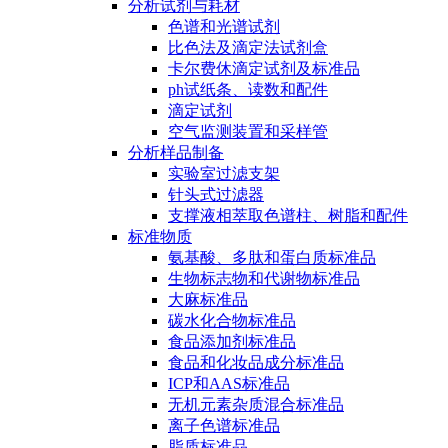
分析试剂与耗材
色谱和光谱试剂
比色法及滴定法试剂盒
卡尔费休滴定试剂及标准品
ph试纸条、读数和配件
滴定试剂
空气监测装置和采样管
分析样品制备
实验室过滤支架
针头式过滤器
支撑液相萃取色谱柱、树脂和配件
标准物质
氨基酸、多肽和蛋白质标准品
生物标志物和代谢物标准品
大麻标准品
碳水化合物标准品
食品添加剂标准品
食品和化妆品成分标准品
ICP和AAS标准品
无机元素杂质混合标准品
离子色谱标准品
脂质标准品