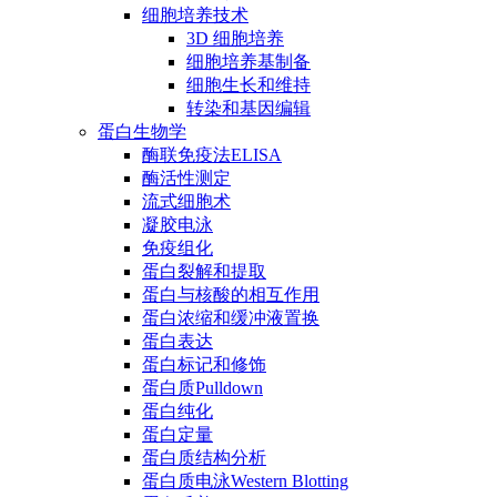
细胞培养技术
3D 细胞培养
细胞培养基制备
细胞生长和维持
转染和基因编辑
蛋白生物学
酶联免疫法ELISA
酶活性测定
流式细胞术
凝胶电泳
免疫组化
蛋白裂解和提取
蛋白与核酸的相互作用
蛋白浓缩和缓冲液置换
蛋白表达
蛋白标记和修饰
蛋白质Pulldown
蛋白纯化
蛋白定量
蛋白质结构分析
蛋白质电泳Western Blotting