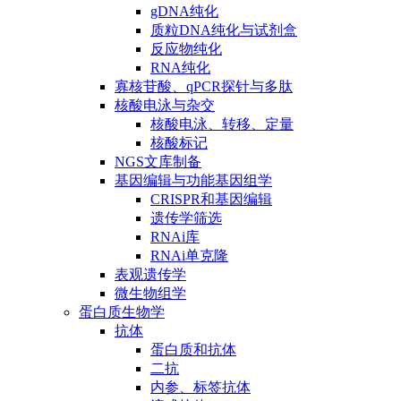
gDNA纯化
质粒DNA纯化与试剂盒
反应物纯化
RNA纯化
寡核苷酸、qPCR探针与多肽
核酸电泳与杂交
核酸电泳、转移、定量
核酸标记
NGS文库制备
基因编辑与功能基因组学
CRISPR和基因编辑
遗传学筛选
RNAi库
RNAi单克隆
表观遗传学
微生物组学
蛋白质生物学
抗体
蛋白质和抗体
二抗
内参、标签抗体