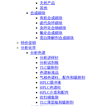
天然产品
其他
合成砌块
有机合成砌块
卤代杂环砌块
杂环化合物砌块
氟化合成砌块
蛋白降解剂合成砌块
特价促销
分析化学
分析色谱
分析进样针
分析试剂瓶
TLC吸附剂
色谱标准品
气相色谱柱、配件和吸附剂
HPLC缓冲液
HPLC色谱柱
HPLC介质和配件
吹扫捕集阱
TLC薄层板和吸附剂