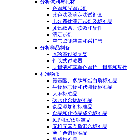
分析试剂与耗材
色谱和光谱试剂
比色法及滴定法试剂盒
卡尔费休滴定试剂及标准品
ph试纸条、读数和配件
滴定试剂
空气监测装置和采样管
分析样品制备
实验室过滤支架
针头式过滤器
支撑液相萃取色谱柱、树脂和配件
标准物质
氨基酸、多肽和蛋白质标准品
生物标志物和代谢物标准品
大麻标准品
碳水化合物标准品
食品添加剂标准品
食品和化妆品成分标准品
ICP和AAS标准品
无机元素杂质混合标准品
离子色谱标准品
脂质标准品