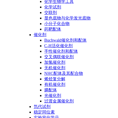
化学生物学工具
化学试剂
交联剂
显色底物与化学发光底物
小分子化合物
药靶配体
催化剂
Buchwald催化剂和配体
C-H活化催化剂
手性催化剂和配体
交叉偶联催化剂
加氢催化剂
无机催化剂
NHC配体及其配合物
烯烃复分解
有机催化剂
膦配体
光催化剂
过渡金属催化剂
氘代试剂
稳定同位素
实验室化学品