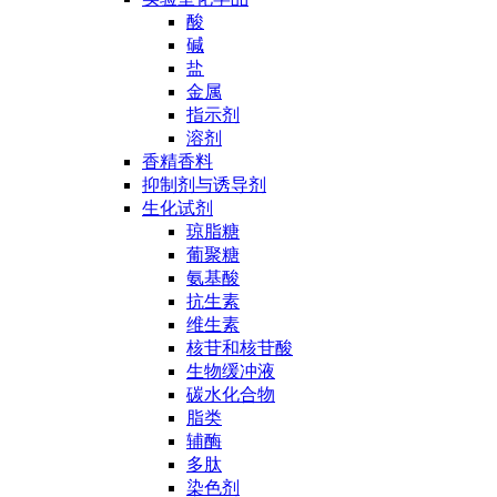
酸
碱
盐
金属
指示剂
溶剂
香精香料
抑制剂与诱导剂
生化试剂
琼脂糖
葡聚糖
氨基酸
抗生素
维生素
核苷和核苷酸
生物缓冲液
碳水化合物
脂类
辅酶
多肽
染色剂