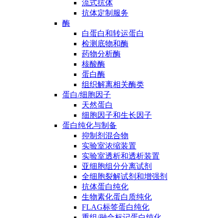
流式抗体
抗体定制服务
酶
白蛋白和转运蛋白
检测底物和酶
药物分析酶
核酸酶
蛋白酶
组织解离相关酶类
蛋白/细胞因子
天然蛋白
细胞因子和生长因子
蛋白纯化与制备
抑制剂混合物
实验室浓缩装置
实验室透析和透析装置
亚细胞组分分离试剂
全细胞裂解试剂和增强剂
抗体蛋白纯化
生物素化蛋白质纯化
FLAG标签蛋白纯化
重组/融合标记蛋白纯化