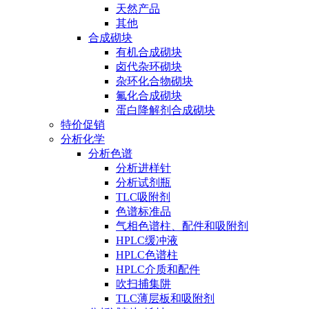
天然产品
其他
合成砌块
有机合成砌块
卤代杂环砌块
杂环化合物砌块
氟化合成砌块
蛋白降解剂合成砌块
特价促销
分析化学
分析色谱
分析进样针
分析试剂瓶
TLC吸附剂
色谱标准品
气相色谱柱、配件和吸附剂
HPLC缓冲液
HPLC色谱柱
HPLC介质和配件
吹扫捕集阱
TLC薄层板和吸附剂