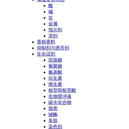
酸
碱
盐
金属
指示剂
溶剂
香精香料
抑制剂与诱导剂
生化试剂
琼脂糖
葡聚糖
氨基酸
抗生素
维生素
核苷和核苷酸
生物缓冲液
碳水化合物
脂类
辅酶
多肽
染色剂