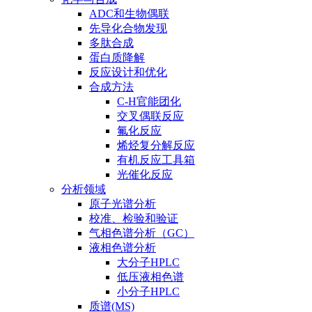
ADC和生物偶联
先导化合物发现
多肽合成
蛋白质降解
反应设计和优化
合成方法
C-H官能团化
交叉偶联反应
氟化反应
烯烃复分解反应
有机反应工具箱
光催化反应
分析领域
原子光谱分析
校准、检验和验证
气相色谱分析（GC）
液相色谱分析
大分子HPLC
低压液相色谱
小分子HPLC
质谱(MS)