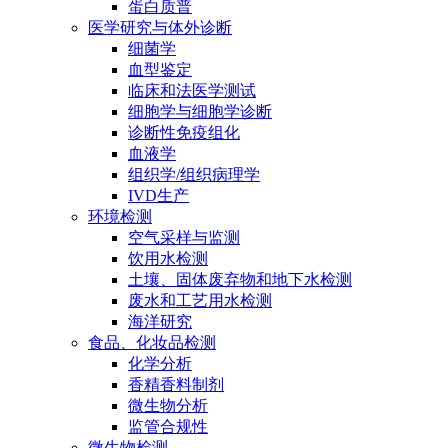
蛋白质普
医学研究与体外诊断
细菌学
血型鉴定
临床和法医学测试
细胞学与细胞学诊断
诊断性免疫组化
血液学
组织学/组织病理学
IVD生产
环境检测
空气采样与监测
饮用水检测
土壤、固体废弃物和地下水检测
废水和工艺用水检测
海洋研究
食品、化妆品检测
化学分析
香精香料制剂
微生物分析
监管合规性
微生物检测