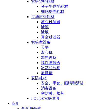
实验塑料耗材
分子生物学耗材
细胞培养耗材
过滤层析耗材
离心过滤器
滤膜
滤纸
真空过滤器
实验室设备
天平
离心机
加热设备
搅拌与混合
冰箱和冰柜
显微镜
安防耗材
安全、手套、眼睛和清洁
消毒设备
密封膜、胶带
I-Quip®️实验器具
应用
化学与合成