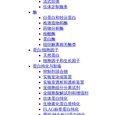
流式抗体
抗体定制服务
酶
白蛋白和转运蛋白
检测底物和酶
药物分析酶
核酸酶
蛋白酶
组织解离相关酶类
蛋白/细胞因子
天然蛋白
细胞因子和生长因子
蛋白纯化与制备
抑制剂混合物
实验室浓缩装置
实验室透析和透析装置
亚细胞组分分离试剂
全细胞裂解试剂和增强剂
抗体蛋白纯化
生物素化蛋白质纯化
FLAG标签蛋白纯化
重组/融合标记蛋白纯化