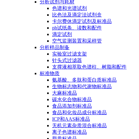
分析试剂与耗材
色谱和光谱试剂
比色法及滴定法试剂盒
卡尔费休滴定试剂及标准品
ph试纸条、读数和配件
滴定试剂
空气监测装置和采样管
分析样品制备
实验室过滤支架
针头式过滤器
支撑液相萃取色谱柱、树脂和配件
标准物质
氨基酸、多肽和蛋白质标准品
生物标志物和代谢物标准品
大麻标准品
碳水化合物标准品
食品添加剂标准品
食品和化妆品成分标准品
ICP和AAS标准品
无机元素杂质混合标准品
离子色谱标准品
脂质标准品