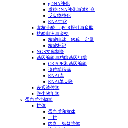
gDNA纯化
质粒DNA纯化与试剂盒
反应物纯化
RNA纯化
寡核苷酸、qPCR探针与多肽
核酸电泳与杂交
核酸电泳、转移、定量
核酸标记
NGS文库制备
基因编辑与功能基因组学
CRISPR和基因编辑
遗传学筛选
RNAi库
RNAi单克隆
表观遗传学
微生物组学
蛋白质生物学
抗体
蛋白质和抗体
二抗
内参、标签抗体