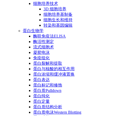
细胞培养技术
3D 细胞培养
细胞培养基制备
细胞生长和维持
转染和基因编辑
蛋白生物学
酶联免疫法ELISA
酶活性测定
流式细胞术
凝胶电泳
免疫组化
蛋白裂解和提取
蛋白与核酸的相互作用
蛋白浓缩和缓冲液置换
蛋白表达
蛋白标记和修饰
蛋白质Pulldown
蛋白纯化
蛋白定量
蛋白质结构分析
蛋白质电泳Western Blotting