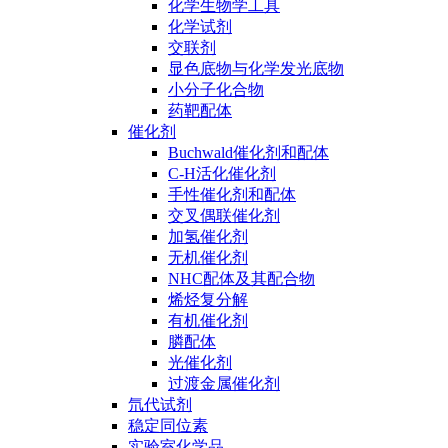
化学生物学工具
化学试剂
交联剂
显色底物与化学发光底物
小分子化合物
药靶配体
催化剂
Buchwald催化剂和配体
C-H活化催化剂
手性催化剂和配体
交叉偶联催化剂
加氢催化剂
无机催化剂
NHC配体及其配合物
烯烃复分解
有机催化剂
膦配体
光催化剂
过渡金属催化剂
氘代试剂
稳定同位素
实验室化学品